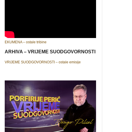
EKUMENA – ostale tribine
ARHIVA – VRIJEME SUODGOVORNOSTI
VRIJEME SUODGOVORNOSTI – ostale emisije