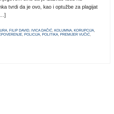
a tvrdi da je ovo, kao i optužbe za plagijat
[…]
TURA
,
FILIP DAVID
,
IVICA DAČIĆ
,
KOLUMNA
,
KORUPCIJA
,
EPOVERENJE
,
POLICIJA
,
POLITIKA
,
PREMIJER VUČIĆ
,