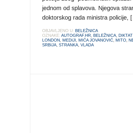
jednom od splavova. Njegova strank
doktorskog rada ministra policije, 
OBJAVLJENO U:
BELEŽNICA
OZNAKE:
AUTOGRAF.HR
,
BELEŽNICA
,
DIKTA
LONDON
,
MEDIJI
,
MIĆA JOVANOVIĆ
,
MITO
,
N
SRBIJA
,
STRANKA
,
VLADA