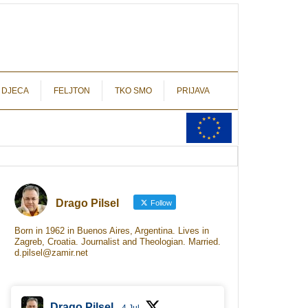
autograf.hr
novinarstvo s potpisom
 DJECA
FELJTON
TKO SMO
PRIJAVA
Drago Pilsel
Follow
Born in 1962 in Buenos Aires, Argentina. Lives in
Zagreb, Croatia. Journalist and Theologian. Married.
d.pilsel@zamir.net
Drago Pilsel