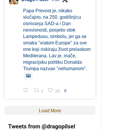
4 Jul
Papa Prevost je, nikako
slučajno, na 250. godišnjicu
osnivanja SAD-a i Dan
neovisnosti, posjetio otok
Lampedusu, simbolu, jer ga se
smatra "vratom Europe" za sve
one koji riskiraju život prelaskom
Mediterana. Lav je, inače,
migracijsku politiku Donalda
Trumpa nazvao "nehumanom".
1
10
X
Load More