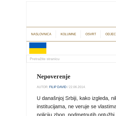
NASLOVNICA
KOLUMNE
OSVRT
ODJEC
Nepoverenje
AUTOR:
FILIP DAVID
/ 22.06.2014.
U današnjoj Srbiji, kako izgleda, 
institucijama, ne veruje se vlastim
policiju zbog podmetnutih optužbi