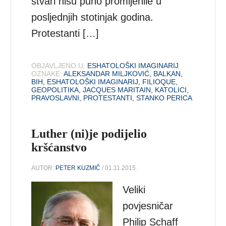
stvari nisu puno promijenile u
posljednjih stotinjak godina.
Protestanti […]
OBJAVLJENO U:
ESHATOLOŠKI IMAGINARIJ
OZNAKE:
ALEKSANDAR MILJKOVIĆ
,
BALKAN
,
BIH
,
ESHATOLOŠKI IMAGINARIJ
,
FILIOQUE
,
GEOPOLITIKA
,
JACQUES MARITAIN
,
KATOLICI
,
PRAVOSLAVNI
,
PROTESTANTI
,
STANKO PERICA
Luther (ni)je podijelio
kršćanstvo
AUTOR:
PETER KUZMIČ
/ 01.11.2015.
Veliki
povjesničar
Philip Schaff