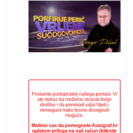
Postanite podupiratelj našega portala. Vi
ste dokaz da možemo stvarati bolje
društvo i da ponekad valja htjeti i
nemoguće kako bismo dosegnuli
moguće.
Molimo vas da pomognete Autograf.hr
uplatom priloga na naš račun (kliknite