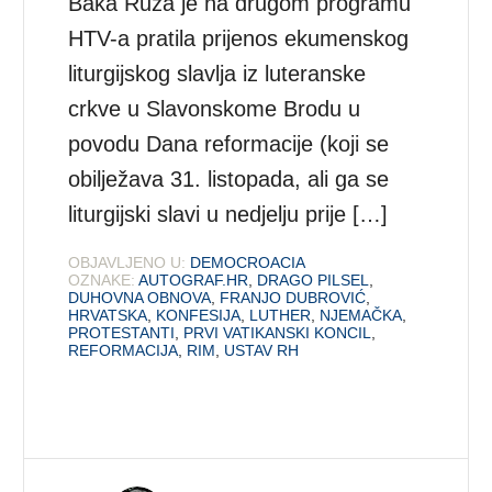
Baka Ruža je na drugom programu
HTV-a pratila prijenos ekumenskog
liturgijskog slavlja iz luteranske
crkve u Slavonskome Brodu u
povodu Dana reformacije (koji se
obilježava 31. listopada, ali ga se
liturgijski slavi u nedjelju prije […]
OBJAVLJENO U:
DEMOCROACIA
OZNAKE:
AUTOGRAF.HR
,
DRAGO PILSEL
,
DUHOVNA OBNOVA
,
FRANJO DUBROVIĆ
,
HRVATSKA
,
KONFESIJA
,
LUTHER
,
NJEMAČKA
,
PROTESTANTI
,
PRVI VATIKANSKI KONCIL
,
REFORMACIJA
,
RIM
,
USTAV RH