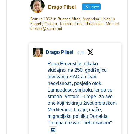
Drago Pilsel
Follow
Born in 1962 in Buenos Aires, Argentina. Lives in
Zagreb, Croatia. Journalist and Theologian. Married.
d.pilsel@zamir.net
Drago Pilsel
4 Jul
Papa Prevost je, nikako
slučajno, na 250. godišnjicu
osnivanja SAD-a i Dan
neovisnosti, posjetio otok
Lampedusu, simbolu, jer ga se
smatra "vratom Europe" za sve
one koji riskiraju život prelaskom
Mediterana. Lav je, inače,
migracijsku politiku Donalda
Trumpa nazvao "nehumanom".