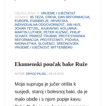
OBJAVLJENO U:
VRIJEME I VJEČNOST
OZNAKE:
95 TEZA
,
CRKVA
,
DAN REFORMACIJA
,
EUROPA
,
EVANĐELJE
,
HRVATSKA
,
INDIVIDUALNA ODGOVORNOST
,
JAN HUS
,
JOHAN TETZEL
,
KAJKAVSKI
,
KOLUMNA
,
MARTIN LUTHER
,
PETER KUZMIČ
,
PHILIP
SCHAFF
,
PRIMOŽ TRUBAR
,
PROTESTANSKA
REFORMACIJA
,
PROTESTANTI
,
PSOVKA
,
RADNA ETIKA
,
SLOVENCI
,
SREDNOVJEK
,
VRIJEME I VJEČNOST
,
WITTENBERG
Ekumenski poučak bake Ruže
AUTOR:
DRAGO PILSEL
/ 28.10.2013.
Moja supruga je jučer otišla k
susjedi, staroj i bolesnoj baki, da je
malo obiđe i s njom popije kavu.