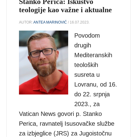
Stanko Perica: Iskustvo
teologije kao važne i aktualne
AUTOR:
ANTEA MARINOVIĆ
/ 16.07.2023.
Povodom
drugih
Mediteranskih
teoloških
susreta u
Lovranu, od 16.
do 22. srpnja
2023., za
Vatican News govori p. Stanko
Perica, ravnatelj Isusovačke službe
za izbjeglice (JRS) za Jugoistočnu