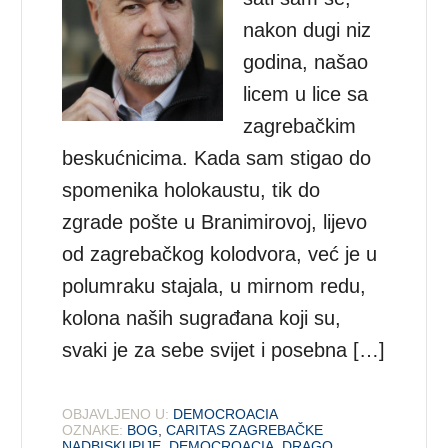
nakon dugi niz
godina, našao
licem u lice sa
zagrebačkim
beskućnicima. Kada sam stigao do
spomenika holokaustu, tik do
zgrade pošte u Branimirovoj, lijevo
od zagrebačkog kolodvora, već je u
polumraku stajala, u mirnom redu,
kolona naših sugrađana koji su,
svaki je za sebe svijet i posebna […]
OBJAVLJENO U:
DEMOCROACIA
OZNAKE:
BOG
,
CARITAS ZAGREBAČKE
NADBISKUPIJE
,
DEMOCROACIA
,
DRAGO