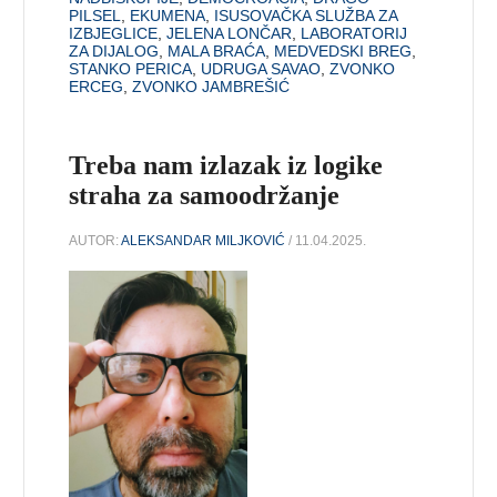
PILSEL
,
EKUMENA
,
ISUSOVAČKA SLUŽBA ZA
IZBJEGLICE
,
JELENA LONČAR
,
LABORATORIJ
ZA DIJALOG
,
MALA BRAĆA
,
MEDVEDSKI BREG
,
STANKO PERICA
,
UDRUGA SAVAO
,
ZVONKO
ERCEG
,
ZVONKO JAMBREŠIĆ
Treba nam izlazak iz logike
straha za samoodržanje
AUTOR:
ALEKSANDAR MILJKOVIĆ
/ 11.04.2025.