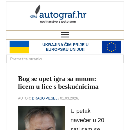
autograf.hr
novinarstvo s potpisom
UKRAJINA ČIM PRIJE U
EUROPSKU UNIJU!!
Bog se opet igra sa mnom:
licem u lice s beskućnicima
AUTOR:
DRAGO PILSEL
/ 01.03.2026.
U petak
navečer u 20
sati sam se,