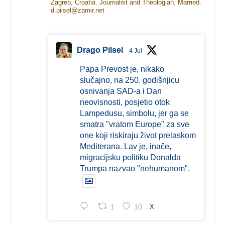
Zagreb, Croatia. Journalist and Theologian. Married.
d.pilsel@zamir.net
Drago Pilsel
4 Jul
Papa Prevost je, nikako
slučajno, na 250. godišnjicu
osnivanja SAD-a i Dan
neovisnosti, posjetio otok
Lampedusu, simbolu, jer ga se
smatra "vratom Europe" za sve
one koji riskiraju život prelaskom
Mediterana. Lav je, inače,
migracijsku politiku Donalda
Trumpa nazvao "nehumanom".
1
10
X