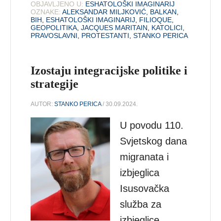
OBJAVLJENO U:
ESHATOLOŠKI IMAGINARIJ
OZNAKE:
ALEKSANDAR MILJKOVIĆ
,
BALKAN
,
BIH
,
ESHATOLOŠKI IMAGINARIJ
,
FILIOQUE
,
GEOPOLITIKA
,
JACQUES MARITAIN
,
KATOLICI
,
PRAVOSLAVNI
,
PROTESTANTI
,
STANKO PERICA
Izostaju integracijske politike i
strategije
AUTOR:
STANKO PERICA
/ 30.09.2024.
U povodu 110.
Svjetskog dana
migranata i
izbjeglica
Isusovačka
služba za
izbjeglice