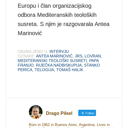
Europu i član organizacijskog
odbora Mediteranskih teoloških
susreta. S njim je razgovarala Antea
Marinović
OBJAVLJENO U:
INTERVJU
OZNAKE:
ANTEA MARINOVIĆ
,
JRS
,
LOVRAN
,
MEDITERANSKI TEOLOŠKI SUSRETI
,
PAPA
FRANJO
,
RIJEČKA NADBISKUPIJA
,
STANKO
PERICA
,
TELOGIJA
,
TOMAŠ HALIK
Drago Pilsel
Follow
Born in 1962 in Buenos Aires, Argentina. Lives in