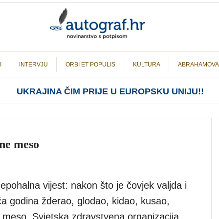
I
INTERVJU
ORBI ET POPULIS
KULTURA
ABRAHAMOVA
UKRAJINA ČIM PRIJE U EUROPSKU UNIJU!!
 ne meso
epohalna vijest: nakon što je čovjek valjda i
suća godina žderao, glodao, kidao, kusao,
o meso, Svjetska zdravstvena organizacija