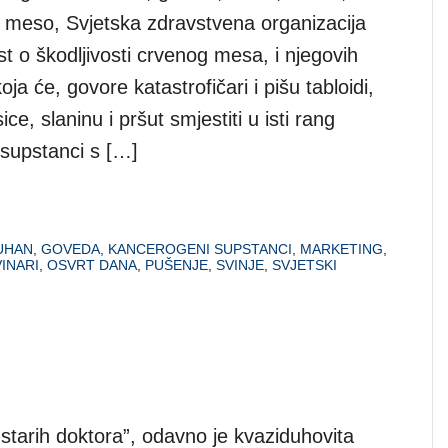
o meso, Svjetska zdravstvena organizacija
est o škodljivosti crvenog mesa, i njegovih
ja će, govore katastrofičari i pišu tabloidi,
ce, slaninu i pršut smjestiti u isti rang
supstanci s […]
UHAN
,
GOVEDA
,
KANCEROGENI SUPSTANCI
,
MARKETING
,
INARI
,
OSVRT DANA
,
PUŠENJE
,
SVINJE
,
SVJETSKI
 starih doktora”, odavno je kvaziduhovita