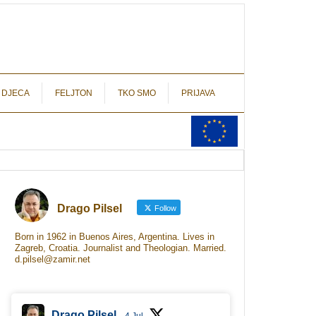
autograf.hr
novinarstvo s potpisom
 DJECA
FELJTON
TKO SMO
PRIJAVA
Drago Pilsel
Follow
Born in 1962 in Buenos Aires, Argentina. Lives in
Zagreb, Croatia. Journalist and Theologian. Married.
d.pilsel@zamir.net
Drago Pilsel