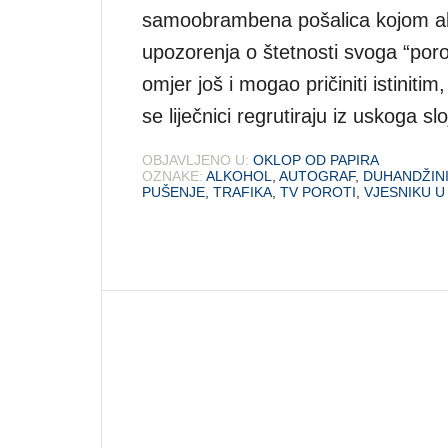
samoobrambena pošalica kojom alk
upozorenja o štetnosti svoga “poro
omjer još i mogao pričiniti istiniti
se liječnici regrutiraju iz uskoga 
OBJAVLJENO U:
OKLOP OD PAPIRA
OZNAKE:
ALKOHOL
,
AUTOGRAF
,
DUHANDŽIN
PUŠENJE
,
TRAFIKA
,
TV POROTI
,
VJESNIKU U