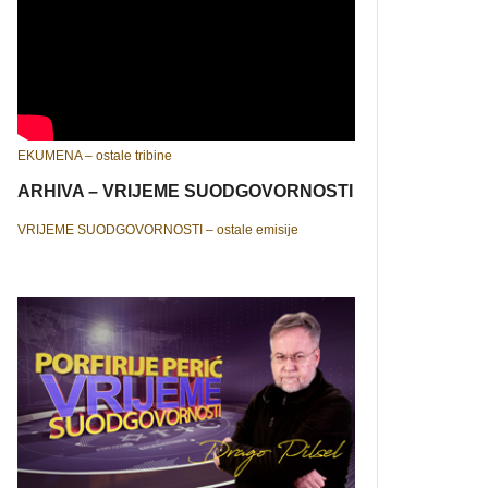
EKUMENA – ostale tribine
ARHIVA – VRIJEME SUODGOVORNOSTI
VRIJEME SUODGOVORNOSTI – ostale emisije