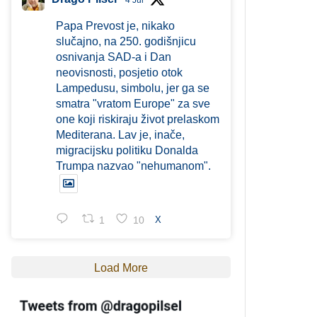
4 Jul
Papa Prevost je, nikako
slučajno, na 250. godišnjicu
osnivanja SAD-a i Dan
neovisnosti, posjetio otok
Lampedusu, simbolu, jer ga se
smatra "vratom Europe" za sve
one koji riskiraju život prelaskom
Mediterana. Lav je, inače,
migracijsku politiku Donalda
Trumpa nazvao "nehumanom".
1
10
X
Load More