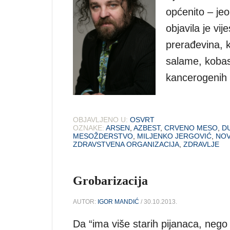
općenito – je
objavila je vij
prerađevina, ko
salame, kobasi
kancerogenih 
OBJAVLJENO U:
OSVRT
OZNAKE:
ARSEN
,
AZBEST
,
CRVENO MESO
,
D
MESOŽDERSTVO
,
MILJENKO JERGOVIĆ
,
NOV
ZDRAVSTVENA ORGANIZACIJA
,
ZDRAVLJE
Grobarizacija
AUTOR:
IGOR MANDIĆ
/ 30.10.2013.
Da “ima više starih pijanaca, nego