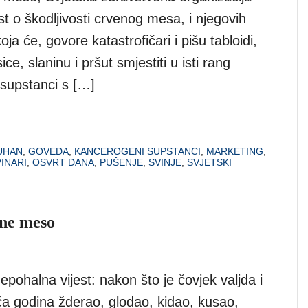
est o škodljivosti crvenog mesa, i njegovih
ja će, govore katastrofičari i pišu tabloidi,
ce, slaninu i pršut smjestiti u isti rang
supstanci s […]
UHAN
,
GOVEDA
,
KANCEROGENI SUPSTANCI
,
MARKETING
,
INARI
,
OSVRT DANA
,
PUŠENJE
,
SVINJE
,
SVJETSKI
 ne meso
epohalna vijest: nakon što je čovjek valjda i
suća godina žderao, glodao, kidao, kusao,