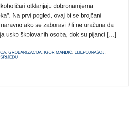
oholičari otklanjaju dobronamjerna
ka”. Na prvi pogled, ovaj bi se brojčani
m, naravno ako se zaboravi i/ili ne uračuna da
sloja usko školovanih osoba, dok su pijanci […]
ICA
,
GROBARIZACIJA
,
IGOR MANDIĆ
,
LIJEPOJNAŠOJ
,
 SRIJEDU