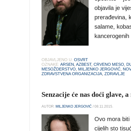
objavila je vij
prerađevina, ko
salame, kobasi
kancerogenih 
OBJAVLJENO U:
OSVRT
OZNAKE:
ARSEN
,
AZBEST
,
CRVENO MESO
,
D
MESOŽDERSTVO
,
MILJENKO JERGOVIĆ
,
NOV
ZDRAVSTVENA ORGANIZACIJA
,
ZDRAVLJE
Senzacije će nas doći glave, a
AUTOR:
MILJENKO JERGOVIĆ
/ 08.11.2015.
Ovo mora biti 
cijelih sto ti