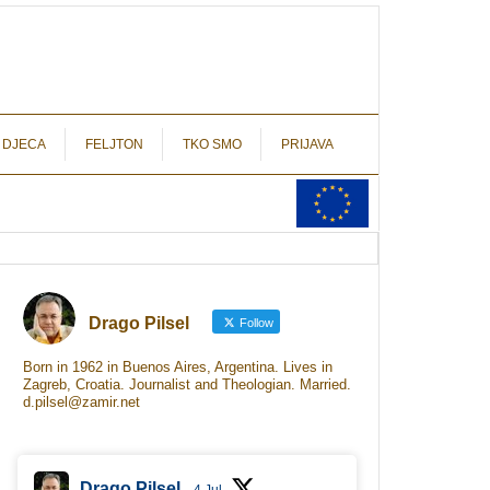
autograf.hr
novinarstvo s potpisom
 DJECA
FELJTON
TKO SMO
PRIJAVA
Drago Pilsel
Follow
Born in 1962 in Buenos Aires, Argentina. Lives in
Zagreb, Croatia. Journalist and Theologian. Married.
d.pilsel@zamir.net
Drago Pilsel