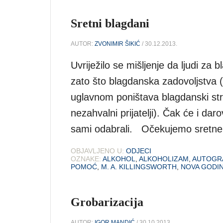
Sretni blagdani
AUTOR:
ZVONIMIR ŠIKIĆ
/ 30.12.2013.
Uvriježilo se mišljenje da ljudi za 
zato što blagdanska zadovoljstva (pe
uglavnom poništava blagdanski stres
nezahvalni prijatelji). Čak će i da
sami odabrali. Očekujemo sretne 
OBJAVLJENO U:
ODJECI
OZNAKE:
ALKOHOL
,
ALKOHOLIZAM
,
AUTOGR
POMOĆ
,
M. A. KILLINGSWORTH
,
NOVA GODI
Grobarizacija
AUTOR:
IGOR MANDIĆ
/ 30.10.2013.