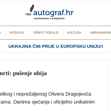
I
INTERVJU
ORBI ET POPULIS
KULTURA
ABRAHAMOVA
UKRAJINA ČIM PRIJE U EUROPSKU UNIJU!!
rti: pušenje ubija
velikog i neprežaljenog Olivera Dragojevića
ama. Danima sjećanja i oficijelno unikatnim
.