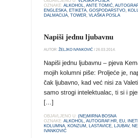
OBJAVLJENO U:
VLAŠKA POSLA
OZNAKE:
ALKOHOL
,
ANTE TOMIĆ
,
AUTOGRAF
ENGLESKA
,
ETIKETA
,
GOSPODARSTVO
,
KOL
DALMACIJA
,
TOWER
,
VLAŠKA POSLA
Napiši jednu ljubavnu
AUTOR:
ŽELJKO IVANKOVIĆ
/ 26.03.2014.
Napiši jednu ljubavnu – pjeva Kema
mojih kolumni piše: Proljeće je, na
čak ljubavno, kad već nisi za Valet
samo strogi intelektualac, ti si i p
[…]
OBJAVLJENO U:
(NE)MIRNA BOSNA
OZNAKE:
ALKOHOL
,
AUTOGRAF.HR
,
EU
,
INE
KOLUMNA
,
KONZUM
,
LASTAVICE
,
LJUBAV
,
NE
IVANKOVIĆ