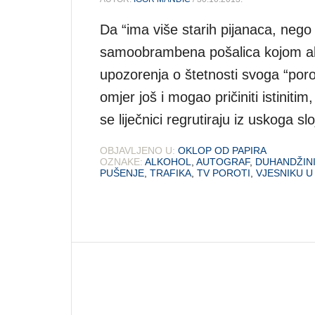
Da “ima više starih pijanaca, nego
samoobrambena pošalica kojom alk
upozorenja o štetnosti svoga “poro
omjer još i mogao pričiniti istiniti
se liječnici regrutiraju iz uskoga 
OBJAVLJENO U:
OKLOP OD PAPIRA
OZNAKE:
ALKOHOL
,
AUTOGRAF
,
DUHANDŽIN
PUŠENJE
,
TRAFIKA
,
TV POROTI
,
VJESNIKU U