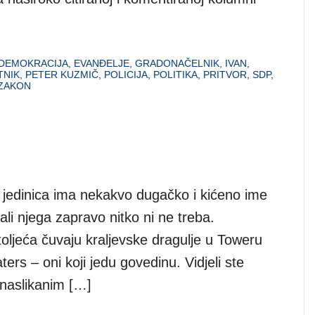
DEMOKRACIJA
,
EVANĐELJE
,
GRADONAČELNIK
,
IVAN
,
TNIK
,
PETER KUZMIČ
,
POLICIJA
,
POLITIKA
,
PRITVOR
,
SDP
,
ZAKON
 jedinica ima nekakvo dugačko i kićeno ime
 ali njega zapravo nitko ni ne treba.
oljeća čuvaju kraljevske dragulje u Toweru
rs – oni koji jedu govedinu. Vidjeli ste
 naslikanim […]