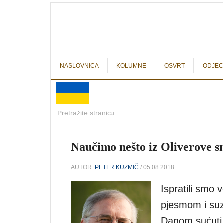
NASLOVNICA
KOLUMNE
OSVRT
ODJEC
Naučimo nešto iz Oliverove sm
AUTOR:
PETER KUZMIČ
/ 05.08.2018.
Ispratili smo 
pjesmom i suz
Danom sućuti