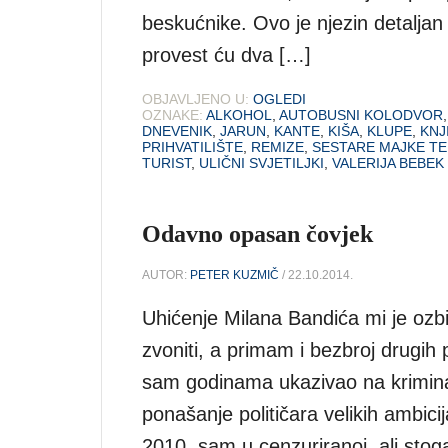
beskućnike. Ovo je njezin detaljan
provest ću dva […]
OBJAVLJENO U:
OGLEDI
OZNAKE:
ALKOHOL
,
AUTOBUSNI KOLODVOR
DNEVENIK
,
JARUN
,
KANTE
,
KIŠA
,
KLUPE
,
KNJ
PRIHVATILIŠTE
,
REMIZE
,
SESTARE MAJKE T
TURIST
,
ULIČNI SVJETILJKI
,
VALERIJA BEBEK
Odavno opasan čovjek
AUTOR:
PETER KUZMIČ
/ 22.10.2014.
Uhićenje Milana Bandića mi je ozbil
zvoniti, a primam i bezbroj drugih
sam godinama ukazivao na kriminaln
ponašanje političara velikih ambici
2010. sam u cenzuriranoj, ali stoga