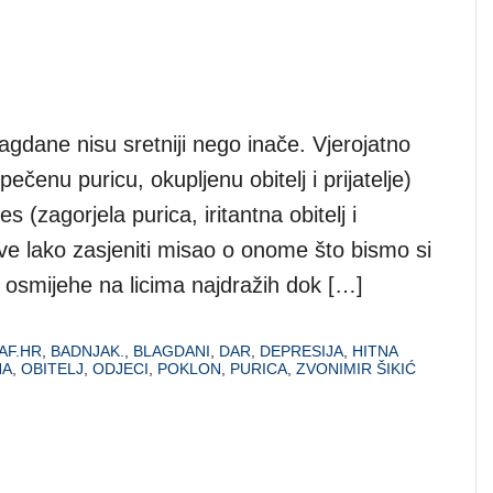
blagdane nisu sretniji nego inače. Vjerojatno
čenu puricu, okupljenu obitelj i prijatelje)
 (zagorjela purica, iritantna obitelj i
rove lako zasjeniti misao o onome što bismo si
osmijehe na licima najdražih dok […]
AF.HR
,
BADNJAK.
,
BLAGDANI
,
DAR
,
DEPRESIJA
,
HITNA
NA
,
OBITELJ
,
ODJECI
,
POKLON
,
PURICA
,
ZVONIMIR ŠIKIĆ