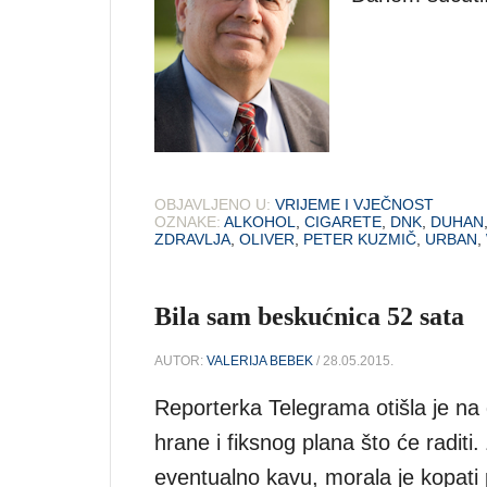
OBJAVLJENO U:
VRIJEME I VJEČNOST
OZNAKE:
ALKOHOL
,
CIGARETE
,
DNK
,
DUHAN
ZDRAVLJA
,
OLIVER
,
PETER KUZMIČ
,
URBAN
,
Bila sam beskućnica 52 sata
AUTOR:
VALERIJA BEBEK
/ 28.05.2015.
Reporterka Telegrama otišla je na 
hrane i fiksnog plana što će raditi. 
eventualno kavu, morala je kopati po