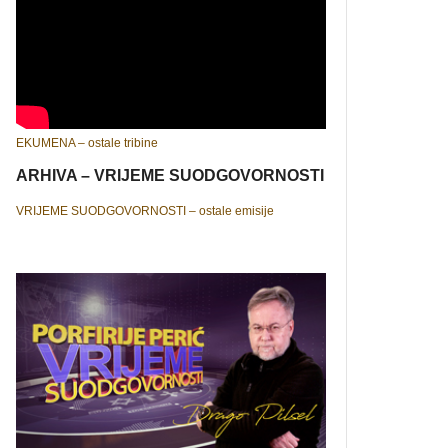
EKUMENA – ostale tribine
ARHIVA – VRIJEME SUODGOVORNOSTI
VRIJEME SUODGOVORNOSTI – ostale emisije