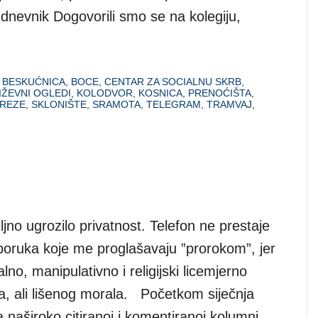
 dnevnik Dogovorili smo se na kolegiju,
,
BESKUĆNICA
,
BOCE
,
CENTAR ZA SOCIALNU SKRB
,
IŽEVNI OGLEDI
,
KOLODVOR
,
KOSNICA
,
PRENOĆIŠTA
,
EREZE
,
SKLONIŠTE
,
SRAMOTA
,
TELEGRAM
,
TRAMVAJ
,
jno ugrozilo privatnost. Telefon ne prestaje
 poruka koje me proglašavaju ”prorokom”, jer
o, manipulativno i religijski licemjerno
ja, ali lišenog morala. Početkom siječnja
 naširoko citiranoj i komentiranoj kolumni