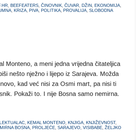
.HR
,
BEEFEATERS
,
ČINOVNIK
,
ČUVAR
,
DŽIN
,
EKONOMIJA
,
UMNA
,
KRIZA
,
PIVA
,
POLITIKA
,
PROVALIJA
,
SLOBODNA
l Monteno, a meni jedna vrijedna čitateljica
piši nešto nježno i lijepo iz Sarajeva. Možda
inovo, kad već nisi za Osmi mart, pa nisi ti
jesnik. Pokaži to. I nije Bosna samo nemirna.
TLEKTUALAC
,
KEMAL MONTENO
,
KNJIGA
,
KNJIŽEVNOST
,
MIRNA BOSNA
,
PROLJEĆE
,
SARAJEVO
,
VISIBABE
,
ŽELJKO