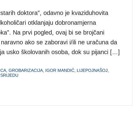
 starih doktora”, odavno je kvaziduhovita
oholičari otklanjaju dobronamjerna
ka”. Na prvi pogled, ovaj bi se brojčani
m, naravno ako se zaboravi i/ili ne uračuna da
sloja usko školovanih osoba, dok su pijanci […]
ICA
,
GROBARIZACIJA
,
IGOR MANDIĆ
,
LIJEPOJNAŠOJ
,
 SRIJEDU