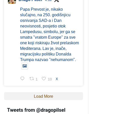
4 Jul
Papa Prevost je, nikako
slučajno, na 250. godišnjicu
osnivanja SAD-a i Dan
neovisnosti, posjetio otok
Lampedusu, simbolu, jer ga se
smatra "vratom Europe" za sve
one koji riskiraju život prelaskom
Mediterana. Lav je, inače,
migracijsku politiku Donalda
Trumpa nazvao "nehumanom".
1
10
X
Load More