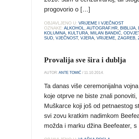
progovorio o […]
OBJAVLJENO U:
VRIJEME I VJEČNOST
OZNAKE:
ALKOHOL
,
AUTOGRAF.HR
,
BIBLIJA
,
KOLUMNA
,
KULTURA
,
MILAN BANDIĆ
,
ODVJE
SUD
,
VJEČNOST
,
VJERA
,
VRIJEME
,
ZAGREB
,
Provalija sve šira i dublja
AUTOR:
ANTE TOMIĆ
/ 11.10.2014.
Ta danas više ceremonijalna vojna
koje otprve ne biste znali ponoviti,
Muškarce koji još od petnaestog st
svi zovu kratkim nadimkom Beefeate
možda i marku džina Beefeater, s