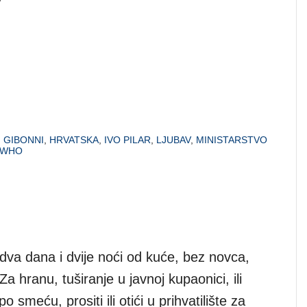
,
GIBONNI
,
HRVATSKA
,
IVO PILAR
,
LJUBAV
,
MINISTARSTVO
WHO
dva dana i dvije noći od kuće, bez novca,
Za hranu, tuširanje u javnoj kupaonici, ili
 smeću, prositi ili otići u prihvatilište za