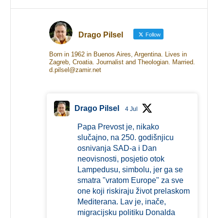
Drago Pilsel
Follow
Born in 1962 in Buenos Aires, Argentina. Lives in
Zagreb, Croatia. Journalist and Theologian. Married.
d.pilsel@zamir.net
Drago Pilsel
4 Jul
Papa Prevost je, nikako
slučajno, na 250. godišnjicu
osnivanja SAD-a i Dan
neovisnosti, posjetio otok
Lampedusu, simbolu, jer ga se
smatra "vratom Europe" za sve
one koji riskiraju život prelaskom
Mediterana. Lav je, inače,
migracijsku politiku Donalda