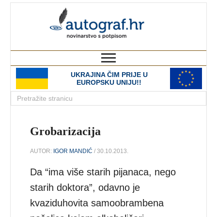
autograf.hr
novinarstvo s potpisom
UKRAJINA ČIM PRIJE U
EUROPSKU UNIJU!!
Grobarizacija
AUTOR:
IGOR MANDIĆ
/ 30.10.2013.
Da “ima više starih pijanaca, nego
starih doktora”, odavno je
kvaziduhovita samoobrambena