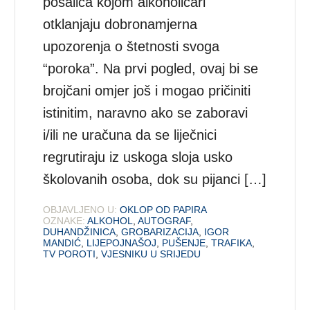
pošalica kojom alkoholičari
otklanjaju dobronamjerna
upozorenja o štetnosti svoga
“poroka”. Na prvi pogled, ovaj bi se
brojčani omjer još i mogao pričiniti
istinitim, naravno ako se zaboravi
i/ili ne uračuna da se liječnici
regrutiraju iz uskoga sloja usko
školovanih osoba, dok su pijanci […]
OBJAVLJENO U:
OKLOP OD PAPIRA
OZNAKE:
ALKOHOL
,
AUTOGRAF
,
DUHANDŽINICA
,
GROBARIZACIJA
,
IGOR
MANDIĆ
,
LIJEPOJNAŠOJ
,
PUŠENJE
,
TRAFIKA
,
TV POROTI
,
VJESNIKU U SRIJEDU