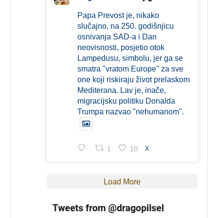
Papa Prevost je, nikako
slučajno, na 250. godišnjicu
osnivanja SAD-a i Dan
neovisnosti, posjetio otok
Lampedusu, simbolu, jer ga se
smatra "vratom Europe" za sve
one koji riskiraju život prelaskom
Mediterana. Lav je, inače,
migracijsku politiku Donalda
Trumpa nazvao "nehumanom".
1
10
X
Load More