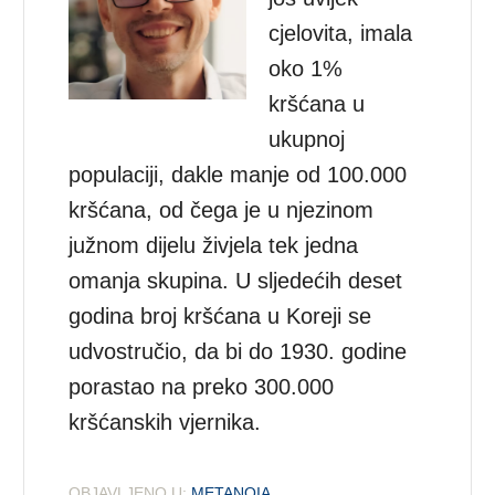
cjelovita, imala
oko 1%
kršćana u
ukupnoj
populaciji, dakle manje od 100.000
kršćana, od čega je u njezinom
južnom dijelu živjela tek jedna
omanja skupina. U sljedećih deset
godina broj kršćana u Koreji se
udvostručio, da bi do 1930. godine
porastao na preko 300.000
kršćanskih vjernika.
OBJAVLJENO U:
METANOIA