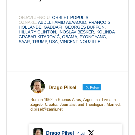
OBJAVLJENO U:
ORBI ET POPULIS
OZNAKE:
ABDELHAMID ABAAOUD
,
FRANÇOIS
HOLLANDE
,
GADDAFI
,
GEORGES BUFFON
,
HILLARY CLINTON
,
INOSLAV BEŠKER
,
KOLINDA
GRABAR KITAROVIĆ
,
OBAMA
,
PYONGYANG
,
SAAR
,
TRUMP
,
USA
,
VINCENT NOUZILLE
Drago Pilsel
Follow
Born in 1962 in Buenos Aires, Argentina. Lives in
Zagreb, Croatia. Journalist and Theologian. Married.
d.pilsel@zamir.net
Drago Pilsel
4 Jul