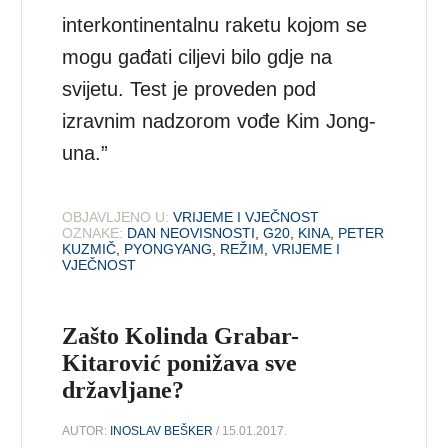
interkontinentalnu raketu kojom se
mogu gađati ciljevi bilo gdje na
svijetu. Test je proveden pod
izravnim nadzorom vođe Kim Jong-
una.”
OBJAVLJENO U:
VRIJEME I VJEČNOST
OZNAKE:
DAN NEOVISNOSTI
,
G20
,
KINA
,
PETER
KUZMIČ
,
PYONGYANG
,
REŽIM
,
VRIJEME I
VJEČNOST
Zašto Kolinda Grabar-
Kitarović ponižava sve
državljane?
AUTOR:
INOSLAV BEŠKER
/ 15.01.2017.