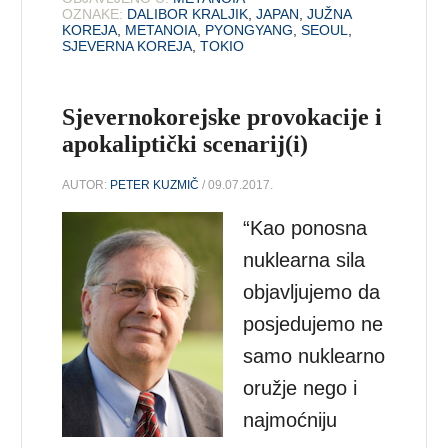
OZNAKE:
DALIBOR KRALJIK
,
JAPAN
,
JUŽNA
KOREJA
,
METANOIA
,
PYONGYANG
,
SEOUL
,
SJEVERNA KOREJA
,
TOKIO
Sjevernokorejske provokacije i
apokaliptički scenarij(i)
AUTOR:
PETER KUZMIČ
/ 09.07.2017.
“Kao ponosna
nuklearna sila
objavljujemo da
posjedujemo ne
samo nuklearno
oružje nego i
najmoćniju