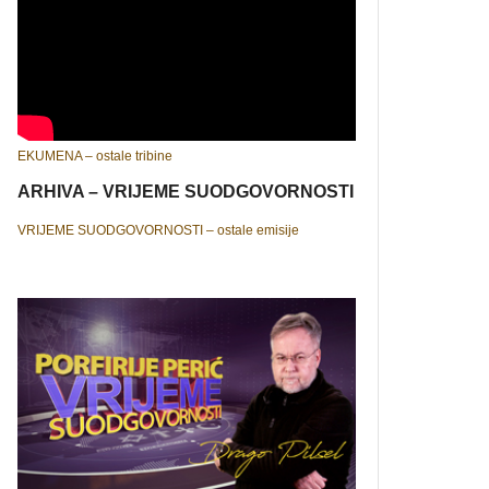
EKUMENA – ostale tribine
ARHIVA – VRIJEME SUODGOVORNOSTI
VRIJEME SUODGOVORNOSTI – ostale emisije