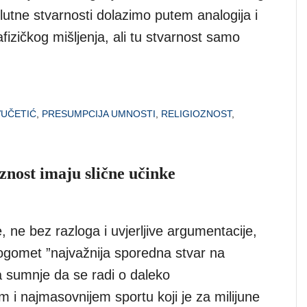
utne stvarnosti dolazimo putem analogija i
izičkog mišljenja, ali tu stvarnost samo
UČETIĆ
,
PRESUMPCIJA UMNOSTI
,
RELIGIOZNOST
,
znost imaju slične učinke
ne bez razloga i uvjerljive argumentacije,
nogomet ”najvažnija sporedna stvar na
a sumnje da se radi o daleko
m i najmasovnijem sportu koji je za milijune