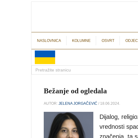
NASLOVNICA
KOLUMNE
OSVRT
ODJEC
Bežanje od ogledala
AUTOR:
JELENA JORGAČEVIĆ
/ 18.06.2024.
Dijalog, religi
vrednosti spa
značenja, ta 