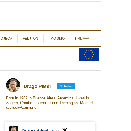
autograf.hr
novinarstvo s potpisom
 DJECA
FELJTON
TKO SMO
PRIJAVA
Drago Pilsel
Follow
Born in 1962 in Buenos Aires, Argentina. Lives in
Zagreb, Croatia. Journalist and Theologian. Married.
d.pilsel@zamir.net
Drago Pilsel