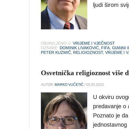
ljudi širom svi
OBJAVLJENO U:
VRIJEME I VJEČNOST
OZNAKE:
DOMINIK LIVAKOVIĆ
,
FIFA
,
GIANNI 
PETER KUZMIČ
,
RELIGIOZNOST
,
VRIJEME I 
Osvetnička religioznost više 
AUTOR:
MARKO VUČETIĆ
/ 05.05.2022.
U okviru ovog
predavanje o 
Poznato je da 
jednostavnog 