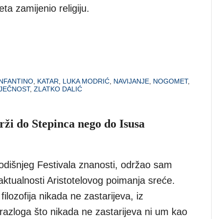
jeta zamijenio religiju.
INFANTINO
,
KATAR
,
LUKA MODRIĆ
,
NAVIJANJE
,
NOGOMET
,
VJEČNOST
,
ZLATKO DALIĆ
drži do Stepinca nego do Isusa
odišnjeg Festivala znanosti, održao sam
aktualnosti Aristotelovog poimanja sreće.
filozofija nikada ne zastarijeva, iz
razloga što nikada ne zastarijeva ni um kao