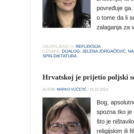
povređuje ga. 
o tome da li s
zalaganja za 
OBJAVLJENO U:
REFLEKSIJA
OZNAKE:
DIJALOG
,
JELENA JORGAČEVIĆ
,
NA
SPIN-DIKTATURA
Hrvatskoj je prijetio poljski 
AUTOR:
MARKO VUČETIĆ
/ 18.10.2023.
Bog, apsolutno
spozna tko je 
što je ništavil
religijskim ili