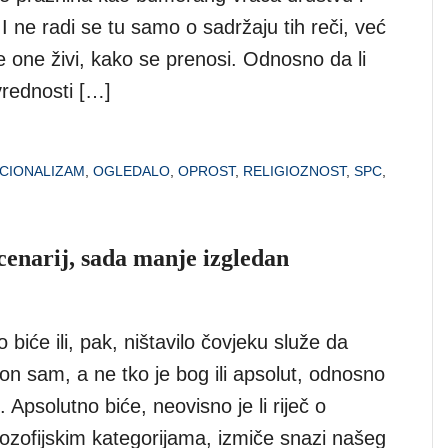
I ne radi se tu samo o sadržaju tih reči, već
e one živi, kako se prenosi. Odnosno da li
vrednosti […]
CIONALIZAM
,
OGLEDALO
,
OPROST
,
RELIGIOZNOST
,
SPC
,
scenarij, sada manje izgledan
 biće ili, pak, ništavilo čovjeku služe da
on sam, a ne tko je bog ili apsolut, odnosno
o. Apsolutno biće, neovisno je li riječ o
 filozofijskim kategorijama, izmiče snazi našeg