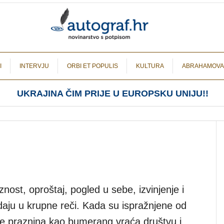
I
INTERVJU
ORBI ET POPULIS
KULTURA
ABRAHAMOVA
UKRAJINA ČIM PRIJE U EUROPSKU UNIJU!!
oznost, oproštaj, pogled u sebe, izvinjenje i
daju u krupne reči. Kada su ispražnjene od
se praznina kao bumerang vraća društvu i