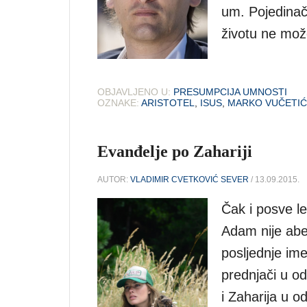
um. Pojedinačni
životu ne može
OBJAVLJENO U:
PRESUMPCIJA UMNOSTI
OZNAKE:
ARISTOTEL
,
ISUS
,
MARKO VUČETIĆ
Evanđelje po Zahariji
AUTOR:
VLADIMIR CVETKOVIĆ SEVER
/ 13.09.2015.
Čak i posve le
Adam nije abe
posljednje im
prednjači u o
i Zaharija u 