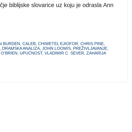
čje biblijske slovarice uz koju je odrasla Ann
N BURDEN
,
CALEB
,
CHIWETEL EJIOFOR
,
CHRIS PINE
,
,
DRAMSKA ANALIZA
,
JOHN LOOMIS
,
PREŽIVLJAVANJE
,
 O'BRIEN
,
UPUĆNOST
,
VLADIMIR C. SEVER
,
ZAHARIJA