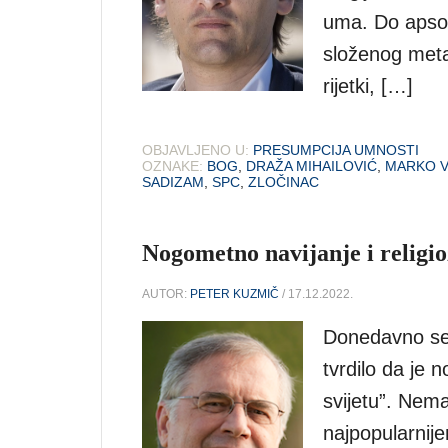
uma. Do apsol
složenog metaf
rijetki, […]
OBJAVLJENO U:
PRESUMPCIJA UMNOSTI
OZNAKE:
BOG
,
DRAŽA MIHAILOVIĆ
,
MARKO V
SADIZAM
,
SPC
,
ZLOČINAC
Nogometno navijanje i religio
AUTOR:
PETER KUZMIČ
/ 17.12.2022.
Donedavno se, 
tvrdilo da je 
svijetu”. Nem
najpopularnije