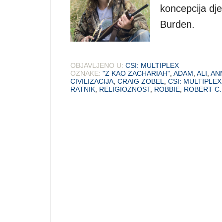
koncepcija dje
Burden.
OBJAVLJENO U:
CSI: MULTIPLEX
OZNAKE:
"Z KAO ZACHARIAH"
,
ADAM
,
ALI
,
AN
CIVILIZACIJA
,
CRAIG ZOBEL
,
CSI: MULTIPLEX
RATNIK
,
RELIGIOZNOST
,
ROBBIE
,
ROBERT C.