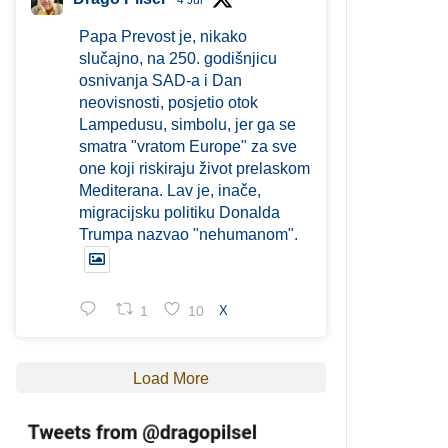
4 Jul
Papa Prevost je, nikako
slučajno, na 250. godišnjicu
osnivanja SAD-a i Dan
neovisnosti, posjetio otok
Lampedusu, simbolu, jer ga se
smatra "vratom Europe" za sve
one koji riskiraju život prelaskom
Mediterana. Lav je, inače,
migracijsku politiku Donalda
Trumpa nazvao "nehumanom".
1
10
X
Load More