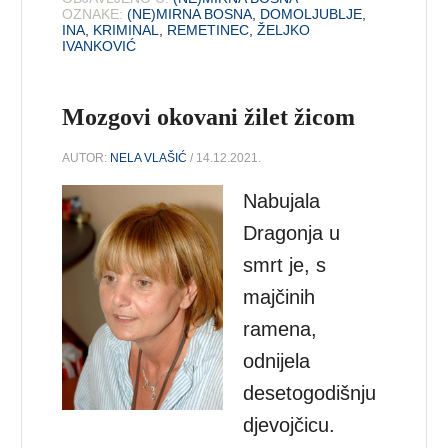
OZNAKE:
(NE)MIRNA BOSNA
,
DOMOLJUBLJE
,
INA
,
KRIMINAL
,
REMETINEC
,
ŽELJKO
IVANKOVIĆ
Mozgovi okovani žilet žicom
AUTOR:
NELA VLAŠIĆ
/ 14.12.2021.
Nabujala
Dragonja u
smrt je, s
majčinih
ramena,
odnijela
desetogodišnju
djevojčicu.