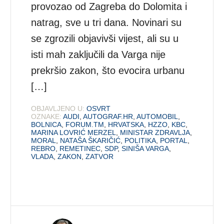
provozao od Zagreba do Dolomita i
natrag, sve u tri dana. Novinari su
se zgrozili objavivši vijest, ali su u
isti mah zaključili da Varga nije
prekršio zakon, što evocira urbanu
[…]
OBJAVLJENO U:
OSVRT
OZNAKE:
AUDI
,
AUTOGRAF.HR
,
AUTOMOBIL
,
BOLNICA
,
FORUM.TM
,
HRVATSKA
,
HZZO
,
KBC
,
MARINA LOVRIĆ MERZEL
,
MINISTAR ZDRAVLJA
,
MORAL
,
NATAŠA ŠKARIČIĆ
,
POLITIKA
,
PORTAL
,
REBRO
,
REMETINEC
,
SDP
,
SINIŠA VARGA
,
VLADA
,
ZAKON
,
ZATVOR