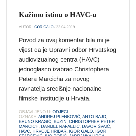
Kažimo istinu o HAVC-u
AUTOR:
IGOR GALO
/ 23.04.2019.
Povod za ovaj komentar bila mi je
vijest da je Upravni odbor Hrvatskog
audiovizualnog centra (HAVC)
jednoglasno izabrao Christophera
Petera Marcicha za novog
ravnatelja središnje nacionalne
filmske institucije u Hrvata.
OBJAVLJENO U:
ODJECI
OZNAKE:
ANDREJ PLENKOVIĆ
,
ANTO BAJO
,
BRUNO KRAGIĆ
,
BUZIN
,
CHRISTOPHER PETER
MARCICH
,
DANIJEL RAFAELIĆ
,
DAVOR ŠVAIĆ
,
HAVC
,
HRVOJE HRIBAR
,
IGOR GALO
,
IGOR
STARČEVIĆ
,
IVO ROBIĆ
,
JADRANKA HRGA
,