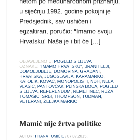
netom po međunarodnom priznanju,
u siječnju 1992. godine pokojni je
Predsjednik, sav ushićen i
egzaltiran, poručio: “Imamo svoju
Hrvatsku! Naša je i bit će […]
OBJAVLJENO U:
POGLED S LIJEVA
OZNAKE:
"IMAMO HRVATSKU"
,
BRANITELJI
,
DOMOLJUBLJE
,
DOMOVINA
,
GRAĐANI
,
HRVATSKA
,
JUGOSLAVIJA
,
KARAMARKO
,
KATOLIK
,
KOVAČ
,
MONOPOLISTI
,
NDH
,
NELA
VLAŠIĆ
,
PANTOVČAK
,
PLINSKA BOCA
,
POGLED
S LIJEVA
,
REFERENDUM
,
REMETINEC
,
RUŽA
TOMAŠIĆ
,
SRBI
,
THOMPSON
,
TUĐMAN
,
VETERANI
,
ŽELJKA MARKIĆ
Mamić nije žrtva politike
AUTOR:
TIHANA TOMIČIĆ
/ 07.07.2015.