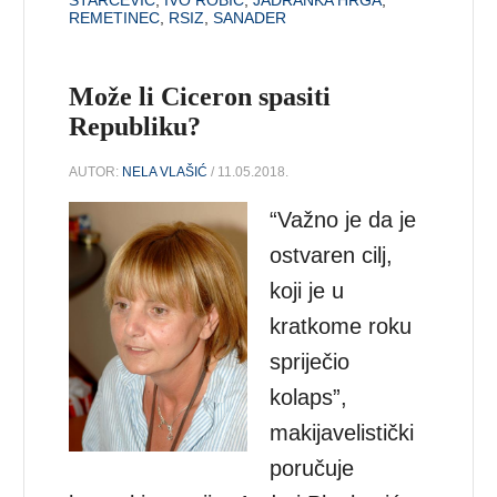
REMETINEC
,
RSIZ
,
SANADER
Može li Ciceron spasiti
Republiku?
AUTOR:
NELA VLAŠIĆ
/ 11.05.2018.
“Važno je da je
ostvaren cilj,
koji je u
kratkome roku
spriječio
kolaps”,
makijavelistički
poručuje