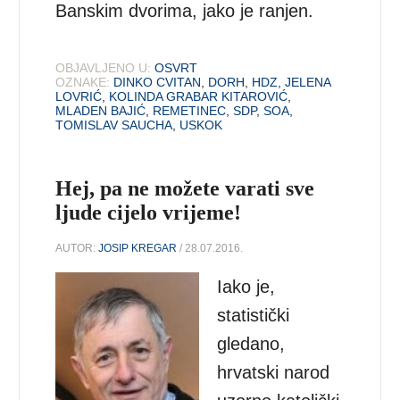
Banskim dvorima, jako je ranjen.
OBJAVLJENO U:
OSVRT
OZNAKE:
DINKO CVITAN
,
DORH
,
HDZ
,
JELENA
LOVRIĆ
,
KOLINDA GRABAR KITAROVIĆ
,
MLADEN BAJIĆ
,
REMETINEC
,
SDP
,
SOA
,
TOMISLAV SAUCHA
,
USKOK
Hej, pa ne možete varati sve
ljude cijelo vrijeme!
AUTOR:
JOSIP KREGAR
/ 28.07.2016.
Iako je,
statistički
gledano,
hrvatski narod