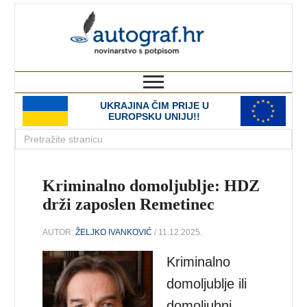
autograf.hr
novinarstvo s potpisom
UKRAJINA ČIM PRIJE U
EUROPSKU UNIJU!!
Kriminalno domoljublje: HDZ
drži zaposlen Remetinec
AUTOR:
ŽELJKO IVANKOVIĆ
/ 11.12.2025.
Kriminalno
domoljublje ili
domoljubni