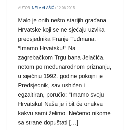
AUTOR:
NELA VLAŠIĆ
/ 12.06.2015.
Malo je onih nešto starijih građana
Hrvatske koji se ne sjećaju uzvika
predsjednika Franje Tuđmana:
“Imamo Hrvatsku!” Na
zagrebačkom Trgu bana Jelačića,
netom po međunarodnom priznanju,
u siječnju 1992. godine pokojni je
Predsjednik, sav ushićen i
egzaltiran, poručio: “Imamo svoju
Hrvatsku! Naša je i bit će onakva
kakvu sami želimo. Nećemo nikome
sa strane dopuštati […]