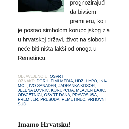
prognozirajući
da bivšem
premijeru, koji
je postao simbolom korupcijskog zla
u hrvatskoj državi, život na slobodi
neće biti ništa lakši od onoga u
Remetincu.
OBJAVLJENO U:
OSVRT
OZNAKE:
DORH
,
FIMI MEDIA
,
HDZ
,
HYPO
,
INA-
MOL
,
IVO SANADER
,
JADRANKA KOSOR
,
JELENA LOVRIĆ
,
KORUPCIJA
,
MLADEN BAJIĆ
,
ODVJETNICI
,
OSVRT DANA
,
PRAVOSUĐA
,
PREMIJER
,
PRESUDA
,
REMETINEC
,
VRHOVNI
SUD
Imamo Hrvatsku!