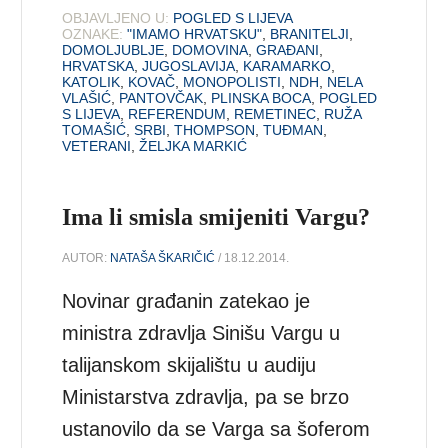
OBJAVLJENO U:
POGLED S LIJEVA
OZNAKE:
"IMAMO HRVATSKU"
,
BRANITELJI
,
DOMOLJUBLJE
,
DOMOVINA
,
GRAĐANI
,
HRVATSKA
,
JUGOSLAVIJA
,
KARAMARKO
,
KATOLIK
,
KOVAČ
,
MONOPOLISTI
,
NDH
,
NELA
VLAŠIĆ
,
PANTOVČAK
,
PLINSKA BOCA
,
POGLED
S LIJEVA
,
REFERENDUM
,
REMETINEC
,
RUŽA
TOMAŠIĆ
,
SRBI
,
THOMPSON
,
TUĐMAN
,
VETERANI
,
ŽELJKA MARKIĆ
Ima li smisla smijeniti Vargu?
AUTOR:
NATAŠA ŠKARIČIĆ
/ 18.12.2014.
Novinar građanin zatekao je
ministra zdravlja Sinišu Vargu u
talijanskom skijalištu u audiju
Ministarstva zdravlja, pa se brzo
ustanovilo da se Varga sa šoferom