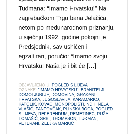
Tuđmana: “Imamo Hrvatsku!” Na
zagrebačkom Trgu bana Jelačića,
netom po međunarodnom priznanju,
u siječnju 1992. godine pokojni je
Predsjednik, sav ushićen i
egzaltiran, poručio: “Imamo svoju
Hrvatsku! Naša je i bit će […]
OBJAVLJENO U:
POGLED S LIJEVA
OZNAKE:
"IMAMO HRVATSKU"
,
BRANITELJI
,
DOMOLJUBLJE
,
DOMOVINA
,
GRAĐANI
,
HRVATSKA
,
JUGOSLAVIJA
,
KARAMARKO
,
KATOLIK
,
KOVAČ
,
MONOPOLISTI
,
NDH
,
NELA
VLAŠIĆ
,
PANTOVČAK
,
PLINSKA BOCA
,
POGLED
S LIJEVA
,
REFERENDUM
,
REMETINEC
,
RUŽA
TOMAŠIĆ
,
SRBI
,
THOMPSON
,
TUĐMAN
,
VETERANI
,
ŽELJKA MARKIĆ