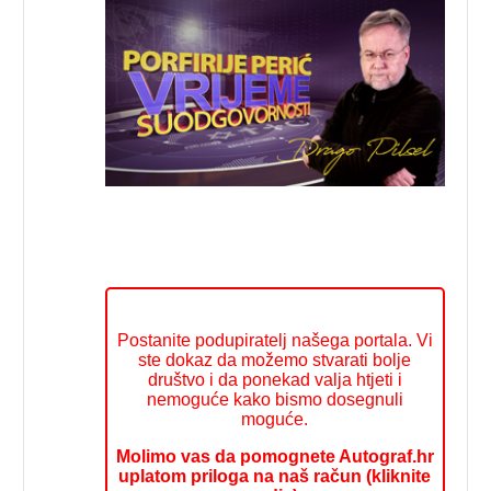
Postanite podupiratelj našega portala. Vi
ste dokaz da možemo stvarati bolje
društvo i da ponekad valja htjeti i
nemoguće kako bismo dosegnuli
moguće.
Molimo vas da pomognete Autograf.hr
uplatom priloga na naš račun (kliknite