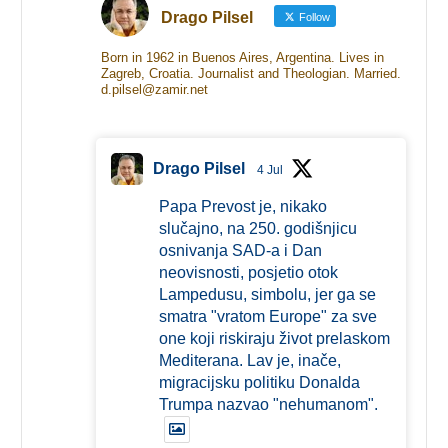
Drago Pilsel
Follow
Born in 1962 in Buenos Aires, Argentina. Lives in
Zagreb, Croatia. Journalist and Theologian. Married.
d.pilsel@zamir.net
Drago Pilsel
4 Jul
Papa Prevost je, nikako
slučajno, na 250. godišnjicu
osnivanja SAD-a i Dan
neovisnosti, posjetio otok
Lampedusu, simbolu, jer ga se
smatra "vratom Europe" za sve
one koji riskiraju život prelaskom
Mediterana. Lav je, inače,
migracijsku politiku Donalda
Trumpa nazvao "nehumanom".