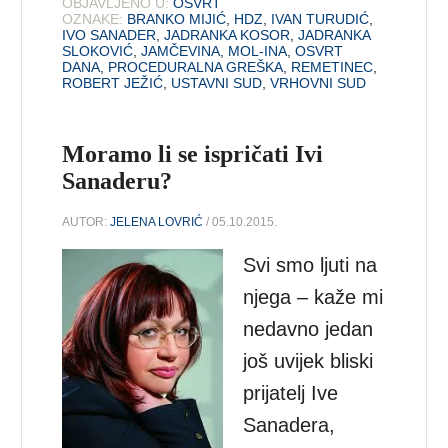
OBJAVLJENO U:
OSVRT
OZNAKE:
BRANKO MIJIĆ
,
HDZ
,
IVAN TURUDIĆ
,
IVO SANADER
,
JADRANKA KOSOR
,
JADRANKA
SLOKOVIĆ
,
JAMČEVINA
,
MOL-INA
,
OSVRT
DANA
,
PROCEDURALNA GREŠKA
,
REMETINEC
,
ROBERT JEŽIĆ
,
USTAVNI SUD
,
VRHOVNI SUD
Moramo li se ispričati Ivi
Sanaderu?
AUTOR:
JELENA LOVRIĆ
/ 05.10.2015.
Svi smo ljuti na
njega – kaže mi
nedavno jedan
još uvijek bliski
prijatelj Ive
Sanadera,