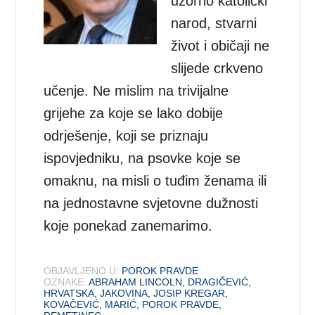
uzorno katolički
narod, stvarni
život i običaji ne
slijede crkveno
učenje. Ne mislim na trivijalne
grijehe za koje se lako dobije
odrješenje, koji se priznaju
ispovjedniku, na psovke koje se
omaknu, na misli o tuđim ženama ili
na jednostavne svjetovne dužnosti
koje ponekad zanemarimo.
OBJAVLJENO U:
POROK PRAVDE
OZNAKE:
ABRAHAM LINCOLN
,
DRAGIČEVIĆ
,
HRVATSKA
,
JAKOVINA
,
JOSIP KREGAR
,
KOVAČEVIĆ
,
MARIĆ
,
POROK PRAVDE
,