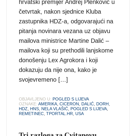
hrvatski premijer Andrej Plenković u
četvrtak, nakon sjednice Kluba
zastupnika HDZ-a, odgovarajući na
pitanja novinara vezana uz objavu
mailova ministrice Martine Dalić –
mailova koji su prethodili lanjskome
donošenju Lex Agrokora i koji
dokazuju da nije ona, kako je
svojevremeno […]
OBJAVLJENO U:
POGLED S LIJEVA
OZNAKE:
AMERIKA
,
CICERON
,
DALIĆ
,
DORH
,
HDZ
,
HNS
,
NELA VLAŠIĆ
,
POGLED S LIJEVA
,
REMETINEC
,
TPORTAL.HR
,
USA
Tri razloga za Cvitanovu