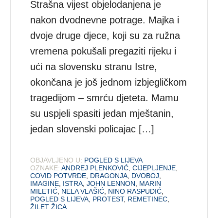
Strašna vijest objelodanjena je
nakon dvodnevne potrage. Majka i
dvoje druge djece, koji su za ružna
vremena pokušali pregaziti rijeku i
ući na slovensku stranu Istre,
okončana je još jednom izbjegličkom
tragedijom – smrću djeteta. Mamu
su uspjeli spasiti jedan mještanin,
jedan slovenski policajac […]
OBJAVLJENO U:
POGLED S LIJEVA
OZNAKE:
ANDREJ PLENKOVIĆ
,
CIJEPLJENJE
,
COVID POTVRDE
,
DRAGONJA
,
DVOBOJ
,
IMAGINE
,
ISTRA
,
JOHN LENNON
,
MARIN
MILETIĆ
,
NELA VLAŠIĆ
,
NINO RASPUDIĆ
,
POGLED S LIJEVA
,
PROTEST
,
REMETINEC
,
ŽILET ŽICA