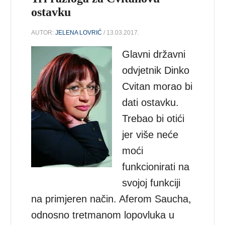
ostavku
AUTOR:
JELENA LOVRIĆ
/ 13.03.2017.
Glavni državni
odvjetnik Dinko
Cvitan morao bi
dati ostavku.
Trebao bi otići
jer više neće
moći
funkcionirati na
svojoj funkciji
na primjeren način. Aferom Saucha,
odnosno tretmanom lopovluka u