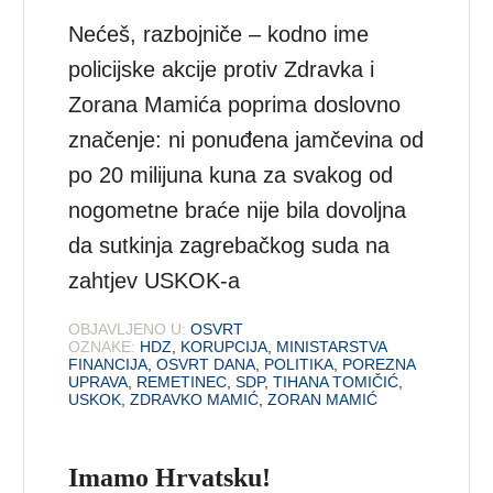
Nećeš, razbojniče – kodno ime
policijske akcije protiv Zdravka i
Zorana Mamića poprima doslovno
značenje: ni ponuđena jamčevina od
po 20 milijuna kuna za svakog od
nogometne braće nije bila dovoljna
da sutkinja zagrebačkog suda na
zahtjev USKOK-a
OBJAVLJENO U:
OSVRT
OZNAKE:
HDZ
,
KORUPCIJA
,
MINISTARSTVA
FINANCIJA
,
OSVRT DANA
,
POLITIKA
,
POREZNA
UPRAVA
,
REMETINEC
,
SDP
,
TIHANA TOMIČIĆ
,
USKOK
,
ZDRAVKO MAMIĆ
,
ZORAN MAMIĆ
Imamo Hrvatsku!