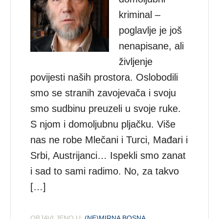
kriminal –
poglavlje je još
nenapisane, ali
življenje
povijesti naših prostora. Oslobodili
smo se stranih zavojevača i svoju
smo sudbinu preuzeli u svoje ruke.
S njom i domoljubnu pljačku. Više
nas ne robe Mlečani i Turci, Mađari i
Srbi, Austrijanci… Ispekli smo zanat
i sad to sami radimo. No, za takvo
[…]
OBJAVLJENO U:
(NE)MIRNA BOSNA