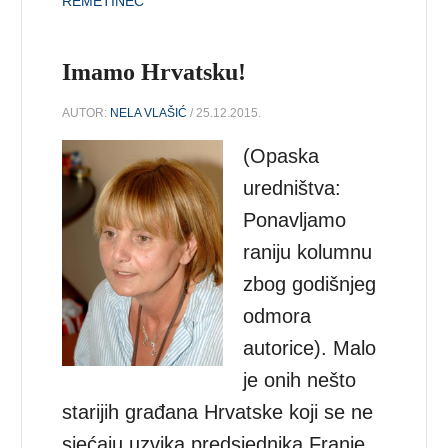
REMETINEC
Imamo Hrvatsku!
AUTOR:
NELA VLAŠIĆ
/ 25.12.2015.
(Opaska
uredništva:
Ponavljamo
raniju kolumnu
zbog godišnjeg
odmora
autorice). Malo
je onih nešto
starijih građana Hrvatske koji se ne
sjećaju uzvika predsjednika Franje