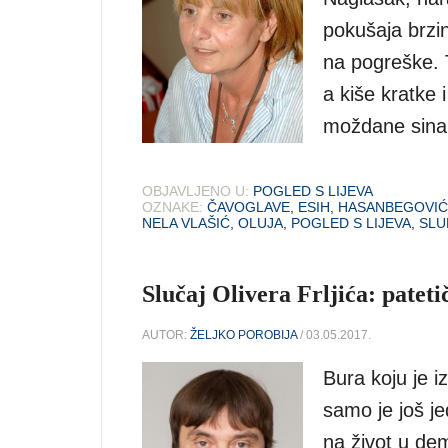
pokušaja brzi
na pogreške. 
a kiše kratke i
moždane sinap
OBJAVLJENO U:
POGLED S LIJEVA
OZNAKE:
ČAVOGLAVE
,
ESIH
,
HASANBEGOVIĆ
NELA VLAŠIĆ
,
OLUJA
,
POGLED S LIJEVA
,
SLU
Slučaj Olivera Frljića: patetič
AUTOR:
ŽELJKO POROBIJA
/ 03.05.2017.
Bura koju je i
samo je još j
na život u dem