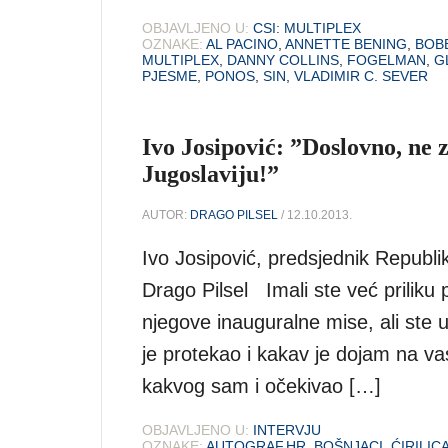
OBJAVLJENO U:
CSI: MULTIPLEX
OZNAKE:
AL PACINO
,
ANNETTE BENING
,
BOB
MULTIPLEX
,
DANNY COLLINS
,
FOGELMAN
,
G
PJESME
,
PONOS
,
SIN
,
VLADIMIR C. SEVER
Ivo Josipović: ”Doslovno, ne 
Jugoslaviju!”
AUTOR:
DRAGO PILSEL
/ 12.10.2013.
Ivo Josipović, predsjednik Republi
Drago Pilsel Imali ste već prilik
njegove inauguralne mise, ali ste u
je protekao i kakav je dojam na v
kakvog sam i očekivao […]
OBJAVLJENO U:
INTERVJU
OZNAKE:
AUTOGRAF.HR
,
BOŠNJACI
,
ĆIRILIC