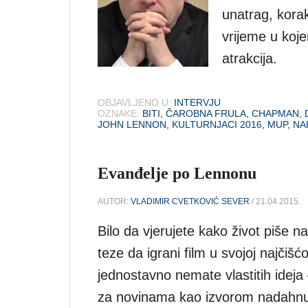
unatrag, korak
vrijeme u koje
atrakcija.
OBJAVLJENO U:
INTERVJU
OZNAKE:
BITI
,
ČAROBNA FRULA
,
CHAPMAN
,
JOHN LENNON
,
KULTURNJACI 2016
,
MUP
,
NA
Evanđelje po Lennonu
AUTOR:
VLADIMIR CVETKOVIĆ SEVER
/ 21.04.2015.
Bilo da vjerujete kako život piše na
teze da igrani film u svojoj najčiš
jednostavno nemate vlastitih ideja
za novinama kao izvorom nadahn