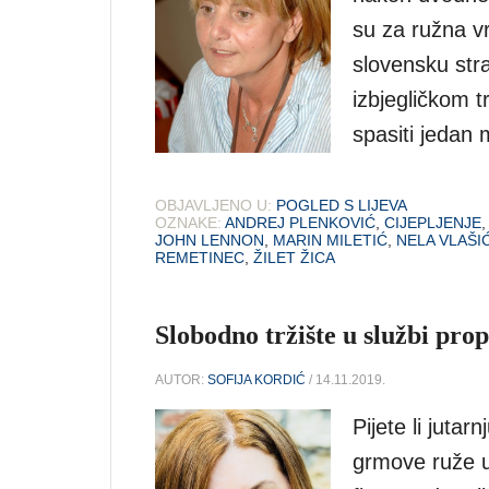
su za ružna vr
slovensku str
izbjegličkom 
spasiti jedan 
OBJAVLJENO U:
POGLED S LIJEVA
OZNAKE:
ANDREJ PLENKOVIĆ
,
CIJEPLJENJE
JOHN LENNON
,
MARIN MILETIĆ
,
NELA VLAŠI
REMETINEC
,
ŽILET ŽICA
Slobodno tržište u službi pro
AUTOR:
SOFIJA KORDIĆ
/ 14.11.2019.
Pijete li jutar
grmove ruže u