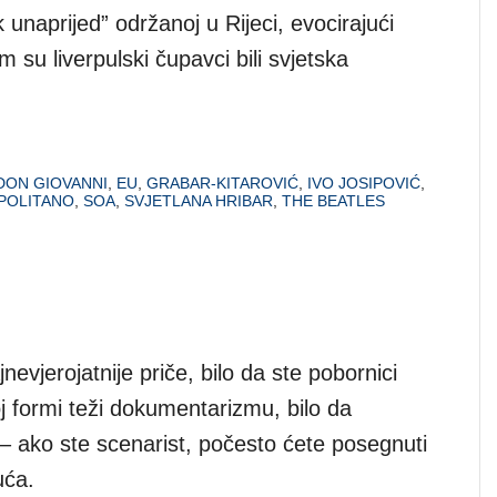
 unaprijed” održanoj u Rijeci, evocirajući
m su liverpulski čupavci bili svjetska
DON GIOVANNI
,
EU
,
GRABAR-KITAROVIĆ
,
IVO JOSIPOVIĆ
,
POLITANO
,
SOA
,
SVJETLANA HRIBAR
,
THE BEATLES
jnevjerojatnije priče, bilo da ste pobornici
ćoj formi teži dokumentarizmu, bilo da
 – ako ste scenarist, počesto ćete posegnuti
uća.