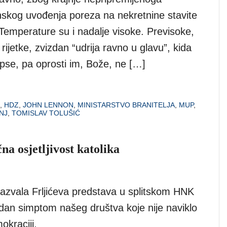
nskog uvođenja poreza na nekretnine stavite
Temperature su i nadalje visoke. Previsoke,
 rijetke, zvizdan “udrija ravno u glavu”, kida
se, pa oprosti im, Bože, ne […]
,
HDZ
,
JOHN LENNON
,
MINISTARSTVO BRANITELJA
,
MUP
,
NJ
,
TOMISLAV TOLUŠIĆ
na osjetljivost katolika
zazvala Frljićeva predstava u splitskom HNK
edan simptom našeg društva koje nije naviklo
okraciji.