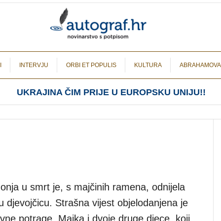
I
INTERVJU
ORBI ET POPULIS
KULTURA
ABRAHAMOVA
UKRAJINA ČIM PRIJE U EUROPSKU UNIJU!!
nja u smrt je, s majčinih ramena, odnijela
 djevojčicu. Strašna vijest objelodanjena je
ne potrage. Majka i dvoje druge djece, koji