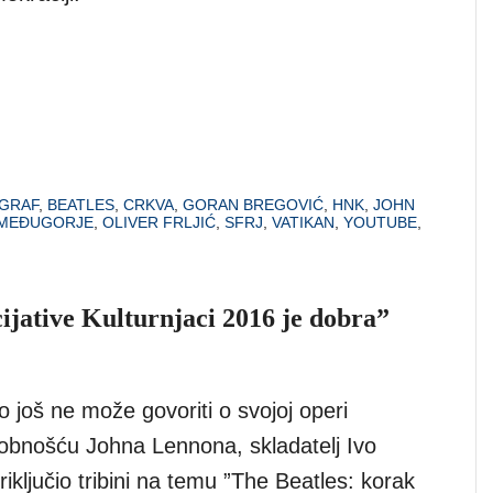
GRAF
,
BEATLES
,
CRKVA
,
GORAN BREGOVIĆ
,
HNK
,
JOHN
MEĐUGORJE
,
OLIVER FRLJIĆ
,
SFRJ
,
VATIKAN
,
YOUTUBE
,
cijative Kulturnjaci 2016 je dobra”
 još ne može govoriti o svojoj operi
osobnošću Johna Lennona, skladatelj Ivo
riključio tribini na temu ”The Beatles: korak