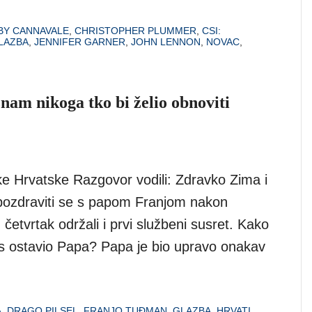
BY CANNAVALE
,
CHRISTOPHER PLUMMER
,
CSI:
LAZBA
,
JENNIFER GARNER
,
JOHN LENNON
,
NOVAC
,
znam nikoga tko bi želio obnoviti
ke Hrvatske Razgovor vodili: Zdravko Zima i
u pozdraviti se s papom Franjom nakon
 četvrtak održali i prvi službeni susret. Kako
as ostavio Papa? Papa je bio upravo onakav
A
,
DRAGO PILSEL
,
FRANJO TUĐMAN
,
GLAZBA
,
HRVATI
,