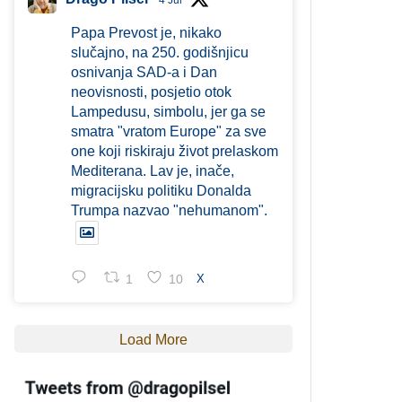
4 Jul
Papa Prevost je, nikako
slučajno, na 250. godišnjicu
osnivanja SAD-a i Dan
neovisnosti, posjetio otok
Lampedusu, simbolu, jer ga se
smatra "vratom Europe" za sve
one koji riskiraju život prelaskom
Mediterana. Lav je, inače,
migracijsku politiku Donalda
Trumpa nazvao "nehumanom".
1
10
X
Load More