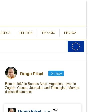
autograf.hr
novinarstvo s potpisom
 DJECA
FELJTON
TKO SMO
PRIJAVA
Drago Pilsel
Follow
Born in 1962 in Buenos Aires, Argentina. Lives in
Zagreb, Croatia. Journalist and Theologian. Married.
d.pilsel@zamir.net
Drago Pilsel