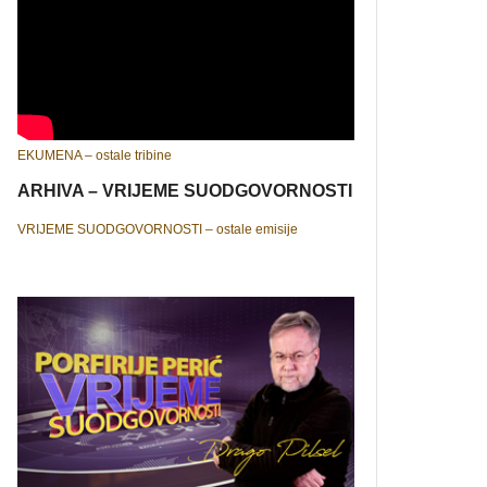
EKUMENA – ostale tribine
ARHIVA – VRIJEME SUODGOVORNOSTI
VRIJEME SUODGOVORNOSTI – ostale emisije