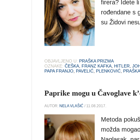
firera? Idete 
rođendane s 
su Židovi nesu
OBJAVLJENO U:
PRAŠKA PRIZMA
OZNAKE:
ČEŠKA
,
FRANZ KAFKA
,
HITLER
,
JO
PAPA FRANJO
,
PAVELIĆ
,
PLENKOVIĆ
,
PRAŠKA
Paprike mogu u Čavoglave k’o
AUTOR:
NELA VLAŠIĆ
/ 11.08.2017.
Metoda pokuša
možda mogao s
Naglasak, nar