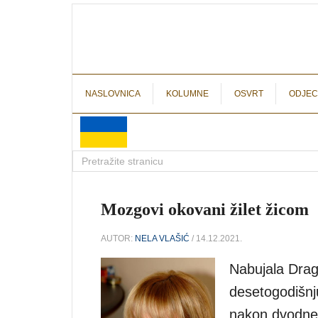
NASLOVNICA
KOLUMNE
OSVRT
ODJEC
Mozgovi okovani žilet žicom
AUTOR:
NELA VLAŠIĆ
/ 14.12.2021.
Nabujala Drago
desetogodišnju
nakon dvodnev