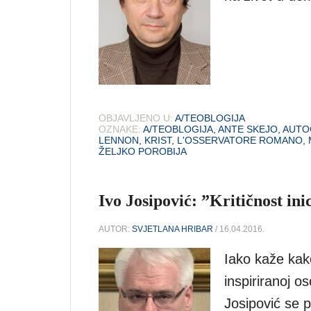
OBJAVLJENO U:
A/TEOBLOGIJA
OZNAKE:
A/TEOBLOGIJA
,
ANTE SKEJO
,
AUTO
LENNON
,
KRIST
,
L'OSSERVATORE ROMANO
,
ŽELJKO POROBIJA
Ivo Josipović: ”Kritičnost ini
AUTOR:
SVJETLANA HRIBAR
/ 16.04.2016.
Iako kaže kako
inspiriranoj 
Josipović se p