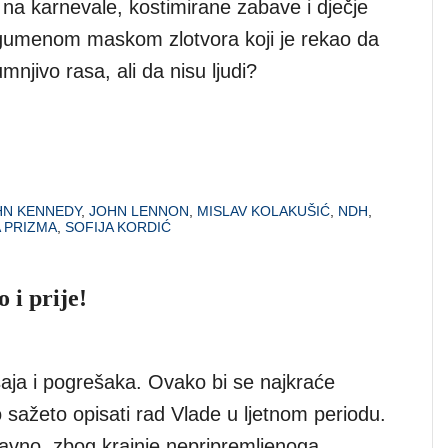
li na karnevale, kostimirane zabave i dječje
gumenom maskom zlotvora koji je rekao da
mnjivo rasa, ali da nisu ljudi?
HN KENNEDY
,
JOHN LENNON
,
MISLAV KOLAKUŠIĆ
,
NDH
,
 PRIZMA
,
SOFIJA KORDIĆ
 i prije!
ja i pogrešaka. Ovako bi se najkraće
ažeto opisati rad Vlade u ljetnom periodu.
avno, zbog krajnje nepripremljenoga