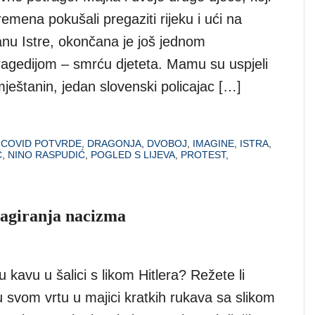
emena pokušali pregaziti rijeku i ući na
anu Istre, okončana je još jednom
tragedijom – smrću djeteta. Mamu su uspjeli
mještanin, jedan slovenski policajac […]
,
COVID POTVRDE
,
DRAGONJA
,
DVOBOJ
,
IMAGINE
,
ISTRA
,
Ć
,
NINO RASPUDIĆ
,
POGLED S LIJEVA
,
PROTEST
,
pagiranja nacizma
nju kavu u šalici s likom Hitlera? Režete li
 svom vrtu u majici kratkih rukava sa slikom