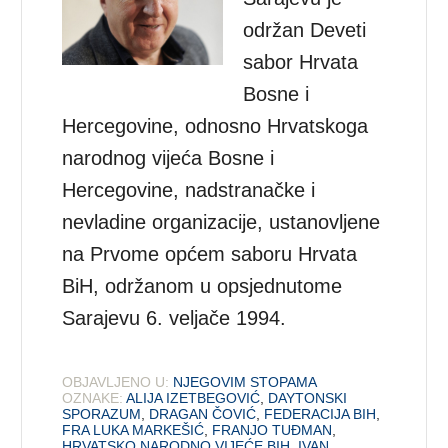
održan Deveti
sabor Hrvata
Bosne i
Hercegovine, odnosno Hrvatskoga
narodnog vijeća Bosne i
Hercegovine, nadstranačke i
nevladine organizacije, ustanovljene
na Prvome općem saboru Hrvata
BiH, održanom u opsjednutome
Sarajevu 6. veljače 1994.
OBJAVLJENO U:
NJEGOVIM STOPAMA
OZNAKE:
ALIJA IZETBEGOVIĆ
,
DAYTONSKI
SPORAZUM
,
DRAGAN ČOVIĆ
,
FEDERACIJA BIH
,
FRA LUKA MARKEŠIĆ
,
FRANJO TUĐMAN
,
HRVATSKO NARODNO VIJEĆE BIH
,
IVAN