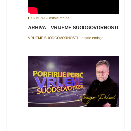
EKUMENA – ostale tribine
ARHIVA – VRIJEME SUODGOVORNOSTI
VRIJEME SUODGOVORNOSTI – ostale emisije