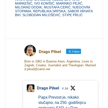
MARKEŠIĆ
,
IVO KOMŠIĆ
,
MARINKO PEJIĆ
,
MILORAD DODIK
,
MUSTAFA CERIĆ
,
NJEGOVIM
STOPAMA
,
REPUBLIKA SRPSKA
,
SABOR HRVATA
BIH
,
SLOBODAN MILOŠEVIĆ
,
STIPE PRLIĆ
Drago Pilsel
Follow
Born in 1962 in Buenos Aires, Argentina. Lives in
Zagreb, Croatia. Journalist and Theologian. Married.
d.pilsel@zamir.net
Drago Pilsel
4 Jul
Papa Prevost je, nikako
slučajno, na 250. godišnjicu
osnivanja SAD-a i Dan