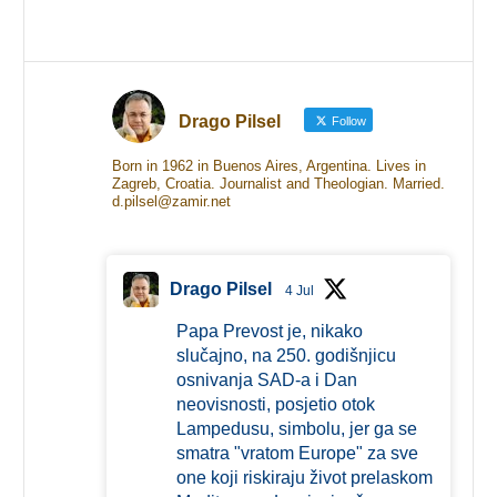
Drago Pilsel
Follow
Born in 1962 in Buenos Aires, Argentina. Lives in
Zagreb, Croatia. Journalist and Theologian. Married.
d.pilsel@zamir.net
Drago Pilsel
4 Jul
Papa Prevost je, nikako
slučajno, na 250. godišnjicu
osnivanja SAD-a i Dan
neovisnosti, posjetio otok
Lampedusu, simbolu, jer ga se
smatra "vratom Europe" za sve
one koji riskiraju život prelaskom