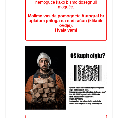
nemoguće kako bismo dosegnuli
moguće.
Molimo vas da pomognete Autograf.hr
uplatom priloga na naš račun (kliknite
ovdje).
Hvala vam!