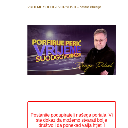
VRIJEME SUODGOVORNOSTI – ostale emisije
Postanite podupiratelj našega portala. Vi
ste dokaz da možemo stvarati bolje
društvo i da ponekad valja htjeti i