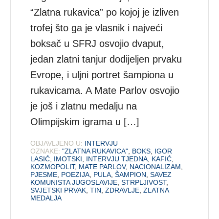
“Zlatna rukavica” po kojoj je izliven
trofej što ga je vlasnik i najveći
boksač u SFRJ osvojio dvaput,
jedan zlatni tanjur dodijeljen prvaku
Evrope, i uljni portret šampiona u
rukavicama. A Mate Parlov osvojio
je još i zlatnu medalju na
Olimpijskim igrama u […]
OBJAVLJENO U:
INTERVJU
OZNAKE:
"ZLATNA RUKAVICA"
,
BOKS
,
IGOR
LASIĆ
,
IMOTSKI
,
INTERVJU TJEDNA
,
KAFIĆ
,
KOZMOPOLIT
,
MATE PARLOV
,
NACIONALIZAM
,
PJESME
,
POEZIJA
,
PULA
,
ŠAMPION
,
SAVEZ
KOMUNISTA JUGOSLAVIJE
,
STRPLJIVOST
,
SVJETSKI PRVAK
,
TIN
,
ZDRAVLJE
,
ZLATNA
MEDALJA