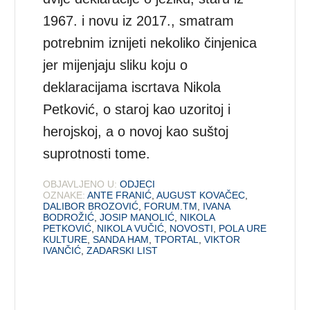
1967. i novu iz 2017., smatram
potrebnim iznijeti nekoliko činjenica
jer mijenjaju sliku koju o
deklaracijama iscrtava Nikola
Petković, o staroj kao uzoritoj i
herojskoj, a o novoj kao suštoj
suprotnosti tome.
OBJAVLJENO U:
ODJECI
OZNAKE:
ANTE FRANIĆ
,
AUGUST KOVAČEC
,
DALIBOR BROZOVIĆ
,
FORUM.TM
,
IVANA
BODROŽIĆ
,
JOSIP MANOLIĆ
,
NIKOLA
PETKOVIĆ
,
NIKOLA VUČIĆ
,
NOVOSTI
,
POLA URE
KULTURE
,
SANDA HAM
,
TPORTAL
,
VIKTOR
IVANČIĆ
,
ZADARSKI LIST