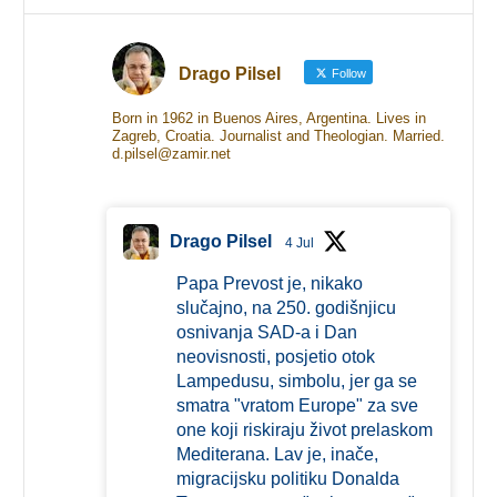
Drago Pilsel
Follow
Born in 1962 in Buenos Aires, Argentina. Lives in
Zagreb, Croatia. Journalist and Theologian. Married.
d.pilsel@zamir.net
Drago Pilsel
4 Jul
Papa Prevost je, nikako
slučajno, na 250. godišnjicu
osnivanja SAD-a i Dan
neovisnosti, posjetio otok
Lampedusu, simbolu, jer ga se
smatra "vratom Europe" za sve
one koji riskiraju život prelaskom
Mediterana. Lav je, inače,
migracijsku politiku Donalda