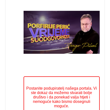
Postanite podupiratelj našega portala. Vi
ste dokaz da možemo stvarati bolje
društvo i da ponekad valja htjeti i
nemoguće kako bismo dosegnuli
moguće.