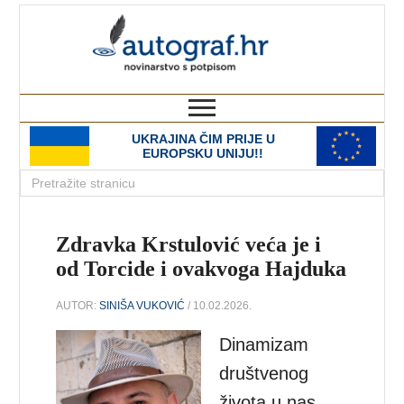
autograf.hr
novinarstvo s potpisom
UKRAJINA ČIM PRIJE U
EUROPSKU UNIJU!!
Zdravka Krstulović veća je i
od Torcide i ovakvoga Hajduka
AUTOR:
SINIŠA VUKOVIĆ
/ 10.02.2026.
Dinamizam
društvenog
života u nas