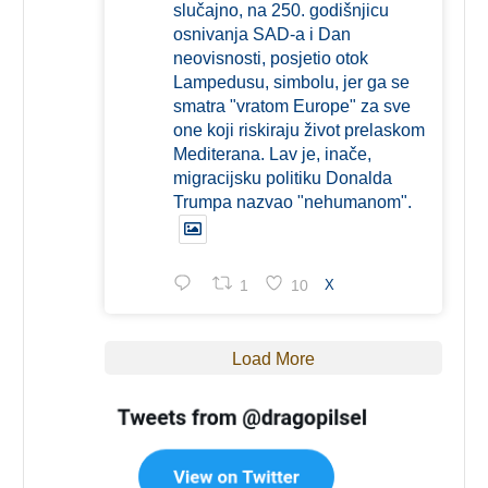
slučajno, na 250. godišnjicu
osnivanja SAD-a i Dan
neovisnosti, posjetio otok
Lampedusu, simbolu, jer ga se
smatra "vratom Europe" za sve
one koji riskiraju život prelaskom
Mediterana. Lav je, inače,
migracijsku politiku Donalda
Trumpa nazvao "nehumanom".
1
10
X
Load More