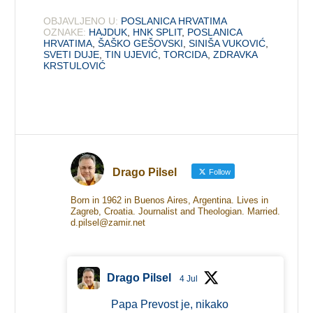
OBJAVLJENO U:
POSLANICA HRVATIMA
OZNAKE:
HAJDUK
,
HNK SPLIT
,
POSLANICA
HRVATIMA
,
ŠAŠKO GEŠOVSKI
,
SINIŠA VUKOVIĆ
,
SVETI DUJE
,
TIN UJEVIĆ
,
TORCIDA
,
ZDRAVKA
KRSTULOVIĆ
Drago Pilsel
Follow
Born in 1962 in Buenos Aires, Argentina. Lives in
Zagreb, Croatia. Journalist and Theologian. Married.
d.pilsel@zamir.net
Drago Pilsel
4 Jul
Papa Prevost je, nikako