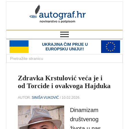
autograf.hr
novinarstvo s potpisom
UKRAJINA ČIM PRIJE U
EUROPSKU UNIJU!!
Zdravka Krstulović veća je i
od Torcide i ovakvoga Hajduka
AUTOR:
SINIŠA VUKOVIĆ
/ 10.02.2026.
Dinamizam
društvenog
života u nas