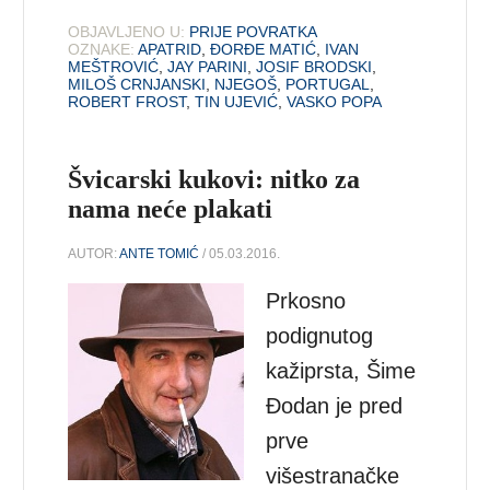
OBJAVLJENO U:
PRIJE POVRATKA
OZNAKE:
APATRID
,
ĐORĐE MATIĆ
,
IVAN
MEŠTROVIĆ
,
JAY PARINI
,
JOSIF BRODSKI
,
MILOŠ CRNJANSKI
,
NJEGOŠ
,
PORTUGAL
,
ROBERT FROST
,
TIN UJEVIĆ
,
VASKO POPA
Švicarski kukovi: nitko za
nama neće plakati
AUTOR:
ANTE TOMIĆ
/ 05.03.2016.
Prkosno
podignutog
kažiprsta, Šime
Đodan je pred
prve
višestranačke