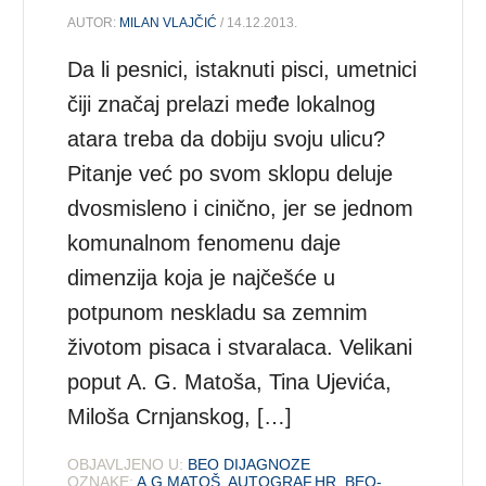
AUTOR:
MILAN VLAJČIĆ
/ 14.12.2013.
Da li pesnici, istaknuti pisci, umetnici
čiji značaj prelazi međe lokalnog
atara treba da dobiju svoju ulicu?
Pitanje već po svom sklopu deluje
dvosmisleno i cinično, jer se jednom
komunalnom fenomenu daje
dimenzija koja je najčešće u
potpunom neskladu sa zemnim
životom pisaca i stvaralaca. Velikani
poput A. G. Matoša, Tina Ujevića,
Miloša Crnjanskog, […]
OBJAVLJENO U:
BEO DIJAGNOZE
OZNAKE:
A.G.MATOŠ
,
AUTOGRAF.HR
,
BEO-