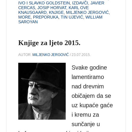
IVO I SLAVKO GOLDSTEIN
,
IZDAVČI
,
JAVIER
CERCAS
,
JOSIP HORVAT
,
KARL OVE
KNAUSGAARD
,
KNJIGE
,
MILJENKO JERGOVIĆ
,
MORE
,
PREPORUKA
,
TIN UJEVIĆ
,
WILLIAM
SAROYAN
Knjige za ljeto 2015.
AUTOR:
MILJENKO JERGOVIĆ
/ 23.07.2015.
Svake godine
lamentiramo
nad drevnim
običajem da se
uz kupaće gaće
i kremu za
sunčanje u