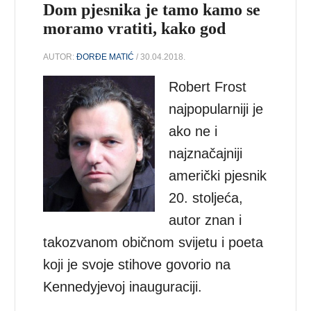
Dom pjesnika je tamo kamo se
moramo vratiti, kako god
AUTOR:
ĐORĐE MATIĆ
/ 30.04.2018.
Robert Frost
najpopularniji je
ako ne i
najznačajniji
američki pjesnik
20. stoljeća,
autor znan i
takozvanom običnom svijetu i poeta
koji je svoje stihove govorio na
Kennedyjevoj inauguraciji.