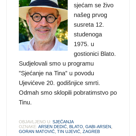
sjećam se živo
našeg prvog
susreta 12.
studenoga
1975. u
gostionici Blato.
Sudjelovali smo u programu
”Sjećanje na Tina” u povodu
Ujevićeve 20. godišnjice smrti.
Odmah smo sklopili pobratimstvo po
Tinu.
OBJAVLJENO U:
SJEĆANJA
OZNAKE:
ARSEN DEDIĆ
,
BLATO
,
GABI-ARSEN
,
GORAN MATOVIĆ
,
TIN UJEVIĆ
,
ZAGREB