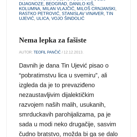
DIJAGNOZE
,
BEOGRAD
,
DANILO KIŠ
,
KOLUMNA
,
MILAN VLAJČIĆ
,
MILOŠ CRNJANSKI
,
RASTKO PETROVIĆ
,
STANISLAV VINAVER
,
TIN
UJEVIĆ
,
ULICA
,
VOJO ŠINDOLIĆ
Nema lepka za fašiste
AUTOR:
TEOFIL PANČIĆ
/ 12.12.2013.
Davnih je dana Tin Ujević pisao o
“pobratimstvu lica u svemiru”, ali
izgleda da je to prevaziđeno
nezaustavljivim dijalektičkim
razvojem naših malih, usukanih,
smrduckavih parohijalizama, pa je
sada u modi neko drugačije, sasvim
čudno bratstvo, možda bi ga se dalo