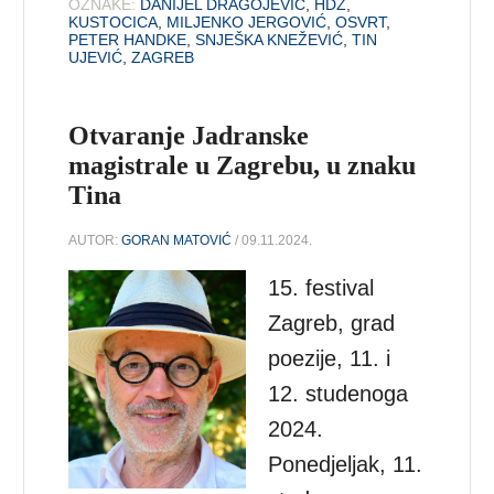
OZNAKE:
DANIJEL DRAGOJEVIĆ
,
HDZ
,
KUSTOCICA
,
MILJENKO JERGOVIĆ
,
OSVRT
,
PETER HANDKE
,
SNJEŠKA KNEŽEVIĆ
,
TIN
UJEVIĆ
,
ZAGREB
Otvaranje Jadranske
magistrale u Zagrebu, u znaku
Tina
AUTOR:
GORAN MATOVIĆ
/ 09.11.2024.
15. festival
Zagreb, grad
poezije, 11. i
12. studenoga
2024.
Ponedjeljak, 11.