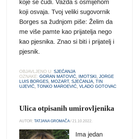
koje se čudi. Vazda s osmijehom
koji osvaja. Tvoj veliki sugovornik
Borges sa žudnjom piše: Želim da
me više pamte kao prijatelja nego
kao pjesnika. Znao si biti i prijatelj i
pjesnik.
OBJAVLJENO U:
SJEĆANJA
OZNAKE:
GORAN MATOVIĆ
,
IMOTSKI
,
JORGE
LUIS BORGES
,
MOZART
,
SJEĆANJA
,
TIN
UJEVIĆ
,
TONKO MAROEVIĆ
,
VLADO GOTOVAC
Ulica otpisanih umirovljenika
AUTOR:
TATJANA GROMAČA
/ 21.10.2022.
Ima jedan