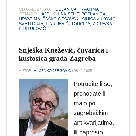
OBJAVLJENO U:
POSLANICA HRVATIMA
OZNAKE:
HAJDUK
,
HNK SPLIT
,
POSLANICA
HRVATIMA
,
ŠAŠKO GEŠOVSKI
,
SINIŠA VUKOVIĆ
,
SVETI DUJE
,
TIN UJEVIĆ
,
TORCIDA
,
ZDRAVKA
KRSTULOVIĆ
Snješka Knežević, čuvarica i
kustosica grada Zagreba
AUTOR:
MILJENKO JERGOVIĆ
/ 08.11.2025.
Potrudite li se,
prohodate li
malo po
zagrebačkim
antikvarijatima,
ili naprosto