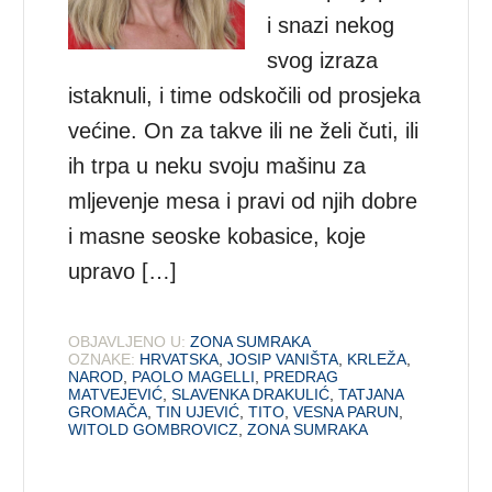
i snazi nekog
svog izraza
istaknuli, i time odskočili od prosjeka
većine. On za takve ili ne želi čuti, ili
ih trpa u neku svoju mašinu za
mljevenje mesa i pravi od njih dobre
i masne seoske kobasice, koje
upravo […]
OBJAVLJENO U:
ZONA SUMRAKA
OZNAKE:
HRVATSKA
,
JOSIP VANIŠTA
,
KRLEŽA
,
NAROD
,
PAOLO MAGELLI
,
PREDRAG
MATVEJEVIĆ
,
SLAVENKA DRAKULIĆ
,
TATJANA
GROMAČA
,
TIN UJEVIĆ
,
TITO
,
VESNA PARUN
,
WITOLD GOMBROVICZ
,
ZONA SUMRAKA