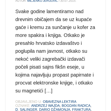
AUTOR:
MILJENKO JERGOVIĆ
/ 30.07.2015.
Svake godine lamentiramo nad
drevnim običajem da se uz kupaće
gaće i kremu za sunčanje u kofer za
more spakira i knjiga. Otkako je
presahlo hrvatsko izdavaštvo i
poglupila nam javnost, otkako su
nekoć veliki zagrebački izdavači
počeli pisati sajns fikšn eseje, u
kojima najavljuju propast papirnate i
procvat elektronske knjige, i otkako
su magnetići […]
OBJAVLJENO U:
OBAVEZNA LEKTIRA
OZNAKE:
ANDRZEJ WAJDA
,
BOGDAN RADICA
,
D. SALINGER
,
DARIO DŽAMONJA
,
FRAKTURA
,