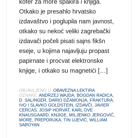
kofer za more spakira i knjiga.
Otkako je presahlo hrvatsko
izdavaštvo i poglupila nam javnost,
otkako su nekoć veliki zagrebački
izdavači počeli pisati sajns fikšn
eseje, u kojima najavljuju propast
papirnate i procvat elektronske
knjige, i otkako su magnetići […]
OBJAVLJENO U:
OBAVEZNA LEKTIRA
OZNAKE:
ANDRZEJ WAJDA
,
BOGDAN RADICA
,
D. SALINGER
,
DARIO DŽAMONJA
,
FRAKTURA
,
IVO I SLAVKO GOLDSTEIN
,
IZDAVČI
,
JAVIER
CERCAS
,
JOSIP HORVAT
,
KARL OVE
KNAUSGAARD
,
KNJIGE
,
MILJENKO JERGOVIĆ
,
MORE
,
PREPORUKA
,
TIN UJEVIĆ
,
WILLIAM
SAROYAN