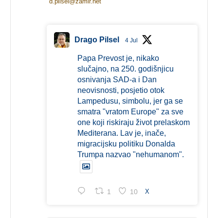
d.pilsel@zamir.net
Drago Pilsel
4 Jul
Papa Prevost je, nikako
slučajno, na 250. godišnjicu
osnivanja SAD-a i Dan
neovisnosti, posjetio otok
Lampedusu, simbolu, jer ga se
smatra "vratom Europe" za sve
one koji riskiraju život prelaskom
Mediterana. Lav je, inače,
migracijsku politiku Donalda
Trumpa nazvao "nehumanom".
1
10
X