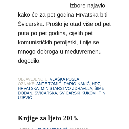
izbore najavio
kako će za pet godina Hrvatska biti
Švicarska. Prošlo je otad više od pet
puta po pet godina, cijelih pet
komunističkih petoljetki, i nije se
mnogo dobroga u međuvremenu
dogodilo.
OBJAVLJENO U:
VLAŠKA POSLA
OZNAKE:
ANTE TOMIĆ
,
DARIO NAKIĆ
,
HDZ
,
HRVATSKA
,
MINISTARSTVO ZDRAVLJA
,
ŠIME
ĐODAN
,
ŠVICARSKA
,
ŠVICARSKI KUKOVI
,
TIN
UJEVIĆ
Knjige za ljeto 2015.