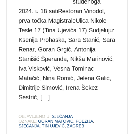
studenoga
2024. u 18 satiRestoran Vinodol,
prva točka MagistraleUlica Nikole
Tesle 17 (Tina Ujevića 17) Sudjeluju:
Ksenija Prohaska, Sara Stanić, Sara
Renar, Goran Grgić, Antonija
Stanišić Šperanda, Nikša Marinović,
Iva Visković, Vesna Tominac
Matačić, Nina Romić, Jelena Galić,
Dimitrije Simović, Irena Šekez
Sestrić, […]
OBJAVLJENO U:
SJEĆANJA
OZNAKE:
GORAN MATOVIĆ
,
POEZIJA
,
SJEĆANJA
,
TIN UJEVIĆ
,
ZAGREB