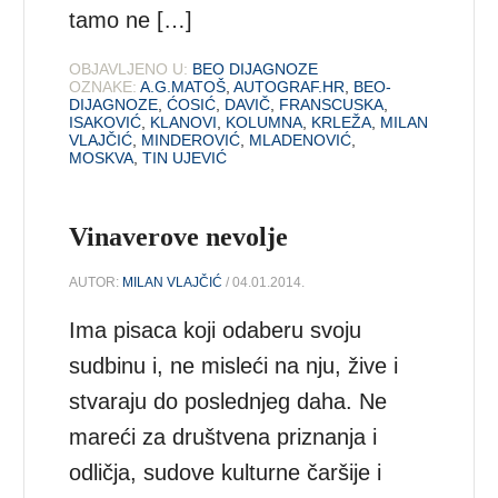
tamo ne […]
OBJAVLJENO U:
BEO DIJAGNOZE
OZNAKE:
A.G.MATOŠ
,
AUTOGRAF.HR
,
BEO-
DIJAGNOZE
,
ĆOSIĆ
,
DAVIČ
,
FRANSCUSKA
,
ISAKOVIĆ
,
KLANOVI
,
KOLUMNA
,
KRLEŽA
,
MILAN
VLAJČIĆ
,
MINDEROVIĆ
,
MLADENOVIĆ
,
MOSKVA
,
TIN UJEVIĆ
Vinaverove nevolje
AUTOR:
MILAN VLAJČIĆ
/ 04.01.2014.
Ima pisaca koji odaberu svoju
sudbinu i, ne misleći na nju, žive i
stvaraju do poslednjeg daha. Ne
mareći za društvena priznanja i
odličja, sudove kulturne čaršije i