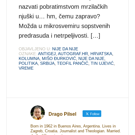
nazvati pobratimstvom mrzilačkih
njuški u… hm, čemu zapravo?
Možda u mikrosvemiru sopstvenih
predrasuda i netrpeljivosti. […]
OBJAVLJENO U:
NIJE DA NIJE
OZNAKE:
ANTIGEJ
,
AUTOGRAF.HR
,
HRVATSKA
,
KOLUMNA
,
MIŠO ĐURKOVIĆ
,
NIJE DA NIJE
,
POLITIKA
,
SRBIJA
,
TEOFIL PANČIĆ
,
TIN UJEVIĆ
,
VREME
Drago Pilsel
Follow
Born in 1962 in Buenos Aires, Argentina. Lives in
Zagreb, Croatia. Journalist and Theologian. Married.