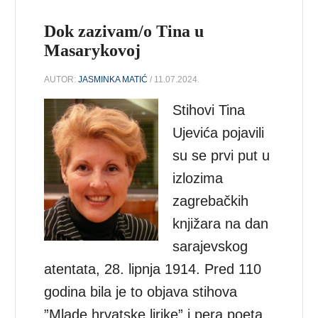
Dok zazivam/o Tina u
Masarykovoj
AUTOR:
JASMINKA MATIĆ
/ 11.07.2024.
Stihovi Tina
Ujevića pojavili
su se prvi put u
izlozima
zagrebačkih
knjižara na dan
sarajevskog
atentata, 28. lipnja 1914. Pred 110
godina bila je to objava stihova
”Mlade hrvatske lirike” i pera poeta