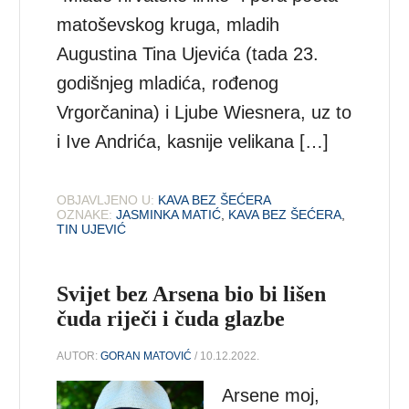
matoševskog kruga, mladih
Augustina Tina Ujevića (tada 23.
godišnjeg mladića, rođenog
Vrgorčanina) i Ljube Wiesnera, uz to
i Ive Andrića, kasnije velikana […]
OBJAVLJENO U:
KAVA BEZ ŠEĆERA
OZNAKE:
JASMINKA MATIĆ
,
KAVA BEZ ŠEĆERA
,
TIN UJEVIĆ
Svijet bez Arsena bio bi lišen
čuda riječi i čuda glazbe
AUTOR:
GORAN MATOVIĆ
/ 10.12.2022.
Arsene moj,