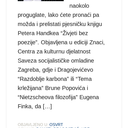
naokolo
proguglate, lako ćete pronaći pa
možda i prelistati pjesničku knjigu
Petera Handkea “Živjeti bez
poezije”. Objavljena u ediciji Znaci,
Centra za kulturnu djelatnost
Saveza socijalističke omladine
Zagreba, gdje i Dragojevićevo
“Razdoblje karbona” ili “Tema
krležijana” Brune Popovića i
“Nietzscheova filozofija” Eugena
Finka, da […]
OBJAVLJENO U:
OSVRT