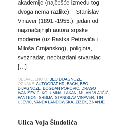
akademije (najčešće između tog
dvoga nema razlike). Stanislav
Vinaver (1891.-1955.), jedan od
najznačajnijih autora srpske
moderne (uz Rastka Petrovića i
Miloša Crnjanskog), poliglota,
sveznadar, neobuzdani stvaralac
[…]
OBJAVLJENO U:
BEO DIJAGNOZE
OZNAKE:
AUTOGRAF.HR
,
BACH
,
BEO-
DIJAGNOZE
,
BOGDAN POPOVIĆ
,
DRAGO
IVANIŠEVIĆ
,
KOLUMNA
,
LAKAN
,
MILAN VLAJČIĆ
,
PANTEON
,
SRBIJA
,
STANISLAV VINAVER
,
TIN
UJEVIĆ
,
VANDA LANDOWSKA
,
ŽIŽEK
,
ZNANJE
Ulica Voja Šindolića