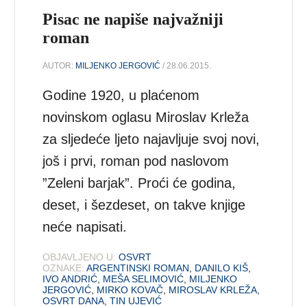
Pisac ne napiše najvažniji
roman
AUTOR:
MILJENKO JERGOVIĆ
/ 28.06.2015.
Godine 1920, u plaćenom
novinskom oglasu Miroslav Krleža
za sljedeće ljeto najavljuje svoj novi,
još i prvi, roman pod naslovom
”Zeleni barjak”. Proći će godina,
deset, i šezdeset, on takve knjige
neće napisati.
OBJAVLJENO U:
OSVRT
OZNAKE:
ARGENTINSKI ROMAN
,
DANILO KIŠ
,
IVO ANDRIĆ
,
MEŠA SELIMOVIĆ
,
MILJENKO
JERGOVIĆ
,
MIRKO KOVAČ
,
MIROSLAV KRLEŽA
,
OSVRT DANA
,
TIN UJEVIĆ