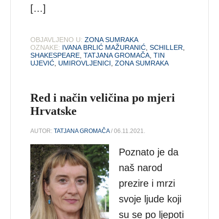
[…]
OBJAVLJENO U:
ZONA SUMRAKA
OZNAKE:
IVANA BRLIĆ MAŽURANIĆ
,
SCHILLER
,
SHAKESPEARE
,
TATJANA GROMAČA
,
TIN
UJEVIĆ
,
UMIROVLJENICI
,
ZONA SUMRAKA
Red i način veličina po mjeri
Hrvatske
AUTOR:
TATJANA GROMAČA
/ 06.11.2021.
Poznato je da
naš narod
prezire i mrzi
svoje ljude koji
su se po ljepoti