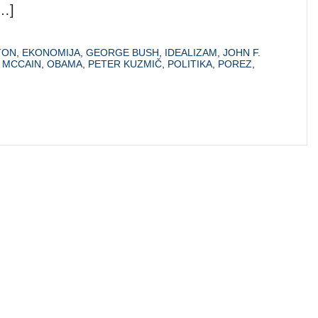
[…]
TON
,
EKONOMIJA
,
GEORGE BUSH
,
IDEALIZAM
,
JOHN F.
,
MCCAIN
,
OBAMA
,
PETER KUZMIČ
,
POLITIKA
,
POREZ
,