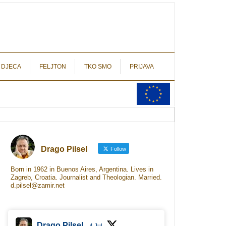
autograf.hr
novinarstvo s potpisom
 DJECA
FELJTON
TKO SMO
PRIJAVA
Drago Pilsel
Follow
Born in 1962 in Buenos Aires, Argentina. Lives in
Zagreb, Croatia. Journalist and Theologian. Married.
d.pilsel@zamir.net
Drago Pilsel