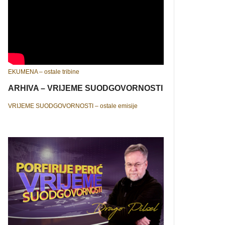
EKUMENA – ostale tribine
ARHIVA – VRIJEME SUODGOVORNOSTI
VRIJEME SUODGOVORNOSTI – ostale emisije