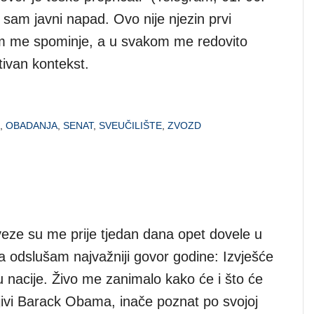
 sam javni napad. Ovo nije njezin prvi
m me spominje, a u svakom me redovito
tivan kontekst.
,
OBADANJA
,
SENAT
,
SVEUČILIŠTE
,
ZVOZD
eze su me prije tjedan dana opet dovele u
odslušam najvažniji govor godine: Izvješće
u nacije. Živo me zanimalo kako će i što će
jivi Barack Obama, inače poznat po svojoj