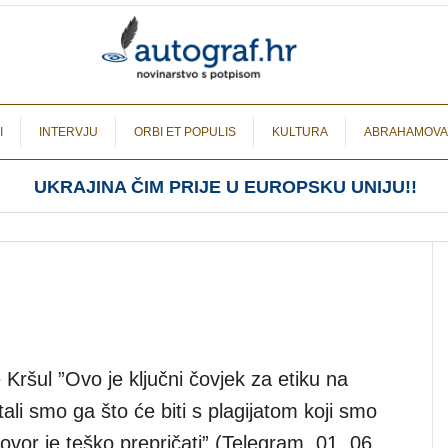
I
INTERVJU
ORBI ET POPULIS
KULTURA
ABRAHAMOVA
UKRAJINA ČIM PRIJE U EUROPSKU UNIJU!!
Kršul ”Ovo je ključni čovjek za etiku na
itali smo ga što će biti s plagijatom koji smo
zgovor je teško prepričati” (Telegram, 01. 06.