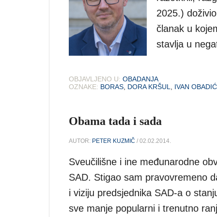
2025.) doživio
članak u koje
stavlja u nega
OBJAVLJENO U:
OBADANJA
OZNAKE:
BORAS
,
DORA KRŠUL
,
IVAN OBADIĆ
Obama tada i sada
AUTOR:
PETER KUZMIČ
/ 02.02.2014.
Sveučilišne i ine međunarodne obv
SAD. Stigao sam pravovremeno da 
i viziju predsjednika SAD-a o stanj
sve manje popularni i trenutno ran