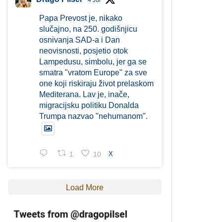
4 Jul
Papa Prevost je, nikako
slučajno, na 250. godišnjicu
osnivanja SAD-a i Dan
neovisnosti, posjetio otok
Lampedusu, simbolu, jer ga se
smatra "vratom Europe" za sve
one koji riskiraju život prelaskom
Mediterana. Lav je, inače,
migracijsku politiku Donalda
Trumpa nazvao "nehumanom".
1
10
X
Load More