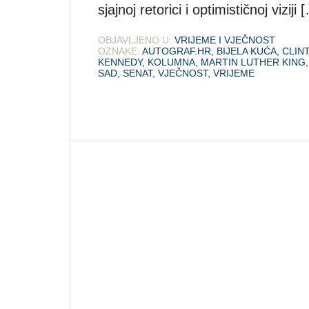
sjajnoj retorici i optimističnoj viziji 
OBJAVLJENO U:
VRIJEME I VJEČNOST
OZNAKE:
AUTOGRAF.HR
,
BIJELA KUĆA
,
CLIN
KENNEDY
,
KOLUMNA
,
MARTIN LUTHER KING
SAD
,
SENAT
,
VJEČNOST
,
VRIJEME