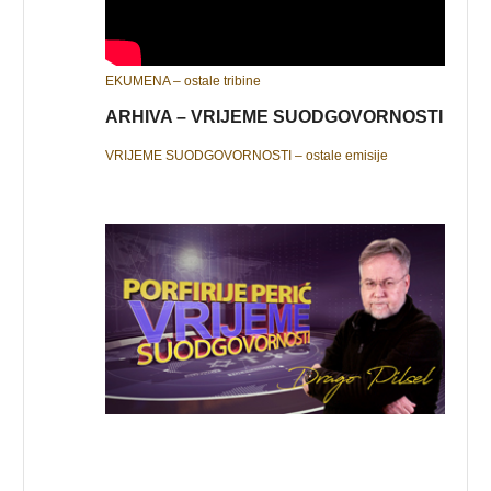
EKUMENA – ostale tribine
ARHIVA – VRIJEME SUODGOVORNOSTI
VRIJEME SUODGOVORNOSTI – ostale emisije