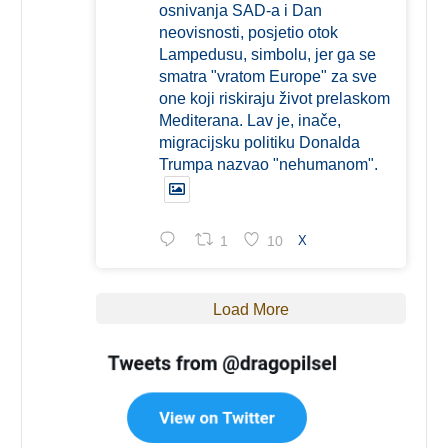
osnivanja SAD-a i Dan
neovisnosti, posjetio otok
Lampedusu, simbolu, jer ga se
smatra "vratom Europe" za sve
one koji riskiraju život prelaskom
Mediterana. Lav je, inače,
migracijsku politiku Donalda
Trumpa nazvao "nehumanom".
1
10
X
Load More