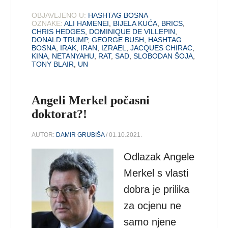
OBJAVLJENO U:
HASHTAG BOSNA
OZNAKE:
ALI HAMENEI
,
BIJELA KUĆA
,
BRICS
,
CHRIS HEDGES
,
DOMINIQUE DE VILLEPIN
,
DONALD TRUMP
,
GEORGE BUSH
,
HASHTAG
BOSNA
,
IRAK
,
IRAN
,
IZRAEL
,
JACQUES CHIRAC
,
KINA
,
NETANYAHU
,
RAT
,
SAD
,
SLOBODAN ŠOJA
,
TONY BLAIR
,
UN
Angeli Merkel počasni
doktorat?!
AUTOR:
DAMIR GRUBIŠA
/ 01.10.2021.
Odlazak Angele
Merkel s vlasti
dobra je prilika
za ocjenu ne
samo njene