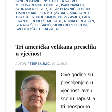
JANDROKOVIĆ
,
INSTITUT ZA RAZVOJ I
MEĐUNARODNE ODNOSE
,
IVAN PAVAO II
,
JADRANKA KOSOR
,
JOSIP BOZANIĆ
,
JUSTIN
TIMBERLAKE
,
KERMIT (ŽABAC)
,
MARGARET
THATCHER
,
NEIL SIMON
,
NOVI ZAVJET
,
PAPA
FRANJO
,
ROBERT MUGABE
,
RONALD REAGAN
,
SENADA ŠELO ŠABIĆ
,
SILVIO BERLUSCONI
,
SVEUČILIŠTE U ZAGREBU
Tri američka velikana preselila
u vječnost
AUTOR:
PETER KUZMIČ
/ 09.12.2018.
Ove godine su
preseljenjem u
vječnost javnu
scenu napustila
tri neosporno