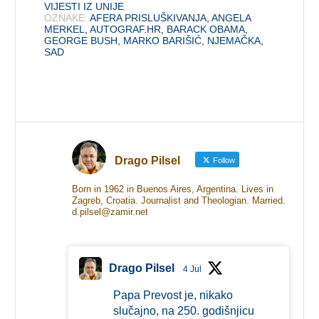
VIJESTI IZ UNIJE
OZNAKE:
AFERA PRISLUŠKIVANJA
,
ANGELA
MERKEL
,
AUTOGRAF.HR
,
BARACK OBAMA
,
GEORGE BUSH
,
MARKO BARIŠIĆ
,
NJEMAČKA
,
SAD
Drago Pilsel
Follow
Born in 1962 in Buenos Aires, Argentina. Lives in
Zagreb, Croatia. Journalist and Theologian. Married.
d.pilsel@zamir.net
Drago Pilsel
4 Jul
Papa Prevost je, nikako
slučajno, na 250. godišnjicu