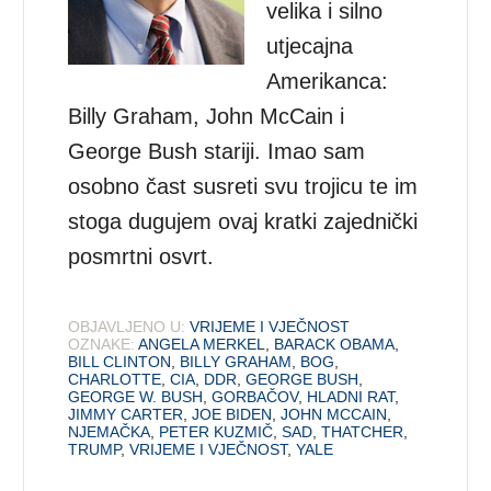
velika i silno
utjecajna
Amerikanca:
Billy Graham, John McCain i
George Bush stariji. Imao sam
osobno čast susreti svu trojicu te im
stoga dugujem ovaj kratki zajednički
posmrtni osvrt.
OBJAVLJENO U:
VRIJEME I VJEČNOST
OZNAKE:
ANGELA MERKEL
,
BARACK OBAMA
,
BILL CLINTON
,
BILLY GRAHAM
,
BOG
,
CHARLOTTE
,
CIA
,
DDR
,
GEORGE BUSH
,
GEORGE W. BUSH
,
GORBAČOV
,
HLADNI RAT
,
JIMMY CARTER
,
JOE BIDEN
,
JOHN MCCAIN
,
NJEMAČKA
,
PETER KUZMIČ
,
SAD
,
THATCHER
,
TRUMP
,
VRIJEME I VJEČNOST
,
YALE