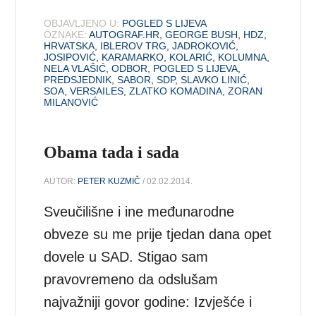
OBJAVLJENO U:
POGLED S LIJEVA
OZNAKE:
AUTOGRAF.HR
,
GEORGE BUSH
,
HDZ
,
HRVATSKA
,
IBLEROV TRG
,
JADROKOVIĆ
,
JOSIPOVIĆ
,
KARAMARKO
,
KOLARIĆ
,
KOLUMNA
,
NELA VLAŠIĆ
,
ODBOR
,
POGLED S LIJEVA
,
PREDSJEDNIK
,
SABOR
,
SDP
,
SLAVKO LINIĆ
,
SOA
,
VERSAILES
,
ZLATKO KOMADINA
,
ZORAN
MILANOVIĆ
Obama tada i sada
AUTOR:
PETER KUZMIČ
/ 02.02.2014.
Sveučilišne i ine međunarodne
obveze su me prije tjedan dana opet
dovele u SAD. Stigao sam
pravovremeno da odslušam
najvažniji govor godine: Izvješće i