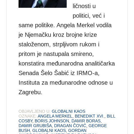
ličnosti u
politici, već i
same politike. Angela Merkel vodila
je Njemačku kroz brojne krize
staloženom, strpljivom rukom i
pritom je nastupala smireno,
konstatira međunarodna analitičarka
Senada Šelo Šabić iz IRMO-a,
Instituta za međunarodne odnose u
Zagrebu.
OBJAVLJENO U:
GLOBALNI KAOS
OZNAKE:
ANGELA MERKEL
,
BENEDIKT XVI.
,
BILL
COSBY
,
BORIS JOHNSON
,
DAMIR BORAS
,
DAMIR GRUBIŠA
,
DRAGAN ČOVIĆ
,
GEORGE
BUSH
,
GLOBALNI KAOS
,
GORDAN