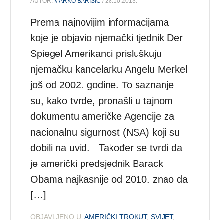
AUTOR:
MARKO BARIŠIĆ
/ 28.10.2013.
Prema najnovijim informacijama
koje je objavio njemački tjednik Der
Spiegel Amerikanci prisluškuju
njemačku kancelarku Angelu Merkel
još od 2002. godine. To saznanje
su, kako tvrde, pronašli u tajnom
dokumentu američke Agencije za
nacionalnu sigurnost (NSA) koji su
dobili na uvid. Također se tvrdi da
je američki predsjednik Barack
Obama najkasnije od 2010. znao da
[…]
OBJAVLJENO U:
AMERIČKI TROKUT
,
SVIJET
,