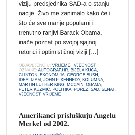
viziju predsjednika SAD-a o stanju
nacije. Živo me zanimalo kako će i
što će sve manje popularni i
trenutno ranjivi Barack Obama,
inače poznat po svojoj sjajnoj
retorici i optimističnoj viziji […]
OBJAVLJENO U:
VRIJEME I VJEČNOST
OZNAKE:
AUTOGRAF.HR
,
BIJELA KUĆA
,
CLINTON
,
EKONOMIJA
,
GEORGE BUSH
,
IDEALIZAM
,
JOHN F. KENNEDY
,
KOLUMNA
,
MARTIN LUTHER KING
,
MCCAIN
,
OBAMA
,
PETER KUZMIČ
,
POLITIKA
,
POREZ
,
SAD
,
SENAT
,
VJEČNOST
,
VRIJEME
Amerikanci prisluškuju Angelu
Merkel od 2002.