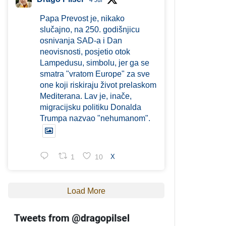
4 Jul
Papa Prevost je, nikako
slučajno, na 250. godišnjicu
osnivanja SAD-a i Dan
neovisnosti, posjetio otok
Lampedusu, simbolu, jer ga se
smatra "vratom Europe" za sve
one koji riskiraju život prelaskom
Mediterana. Lav je, inače,
migracijsku politiku Donalda
Trumpa nazvao "nehumanom".
1
10
X
Load More