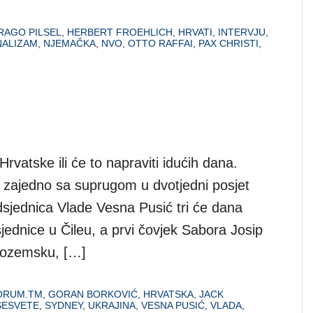
RAGO PILSEL
,
HERBERT FROEHLICH
,
HRVATI
,
INTERVJU
,
NALIZAM
,
NJEMAČKA
,
NVO
,
OTTO RAFFAI
,
PAX CHRISTI
,
rvatske ili će to napraviti idućih dana.
e zajedno sa suprugom u dvotjedni posjet
dsjednica Vlade Vesna Pusić tri će dana
sjednice u Čileu, a prvi čovjek Sabora Josip
izozemsku, […]
ORUM.TM
,
GORAN BORKOVIĆ
,
HRVATSKA
,
JACK
SESVETE
,
SYDNEY
,
UKRAJINA
,
VESNA PUSIĆ
,
VLADA
,