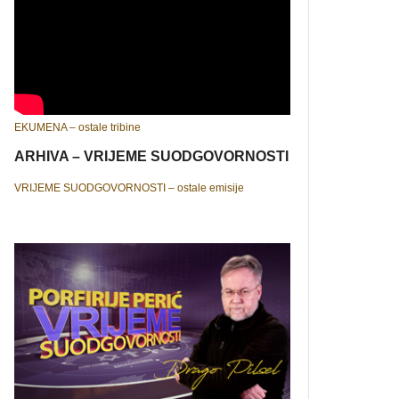
EKUMENA – ostale tribine
ARHIVA – VRIJEME SUODGOVORNOSTI
VRIJEME SUODGOVORNOSTI – ostale emisije