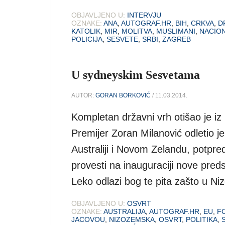
OBJAVLJENO U:
INTERVJU
OZNAKE:
ANA
,
AUTOGRAF.HR
,
BIH
,
CRKVA
,
D
KATOLIK
,
MIR
,
MOLITVA
,
MUSLIMANI
,
NACIO
POLICIJA
,
SESVETE
,
SRBI
,
ZAGREB
U sydneyskim Sesvetama
AUTOR:
GORAN BORKOVIĆ
/ 11.03.2014.
Kompletan državni vrh otišao je iz H
Premijer Zoran Milanović odletio j
Australiji i Novom Zelandu, potpre
provesti na inauguraciji nove pred
Leko odlazi bog te pita zašto u N
OBJAVLJENO U:
OSVRT
OZNAKE:
AUSTRALIJA
,
AUTOGRAF.HR
,
EU
,
F
JACOVOU
,
NIZOZEMSKA
,
OSVRT
,
POLITIKA
,