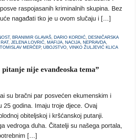
posve raspojasanih kriminalnih skupina. Bez
uće nagađati tko je u ovom slučaju i […]
NOST
,
BRANIMIR GLAVAŠ
,
DARIO KORDIĆ
,
DESNIČARSKA
 RAT
,
JELENA LOVRIĆ
,
MAFIJA
,
NACIJA
,
NEPRAVDA
,
TOMISLAV MERČEP
,
UBOJSTVO
,
VINKO ŽULJEVIĆ KLICA
o pitanje nije evanđeoska tema”
fai su bračni par posvećen ekumenskim i
 25 godina. Imaju troje djece. Ovaj
odnoj obiteljskoj i kršćanskoj putanji.
oga vedroga duha. Čitatelji su našega portala,
 potrebnim […]