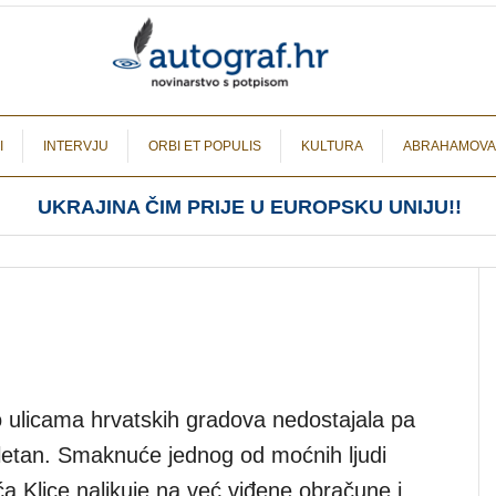
I
INTERVJU
ORBI ET POPULIS
KULTURA
ABRAHAMOVA
UKRAJINA ČIM PRIJE U EUROPSKU UNIJU!!
 ulicama hrvatskih gradova nedostajala pa
letan. Smaknuće jednog od moćnih ljudi
a Klice nalikuje na već viđene obračune i