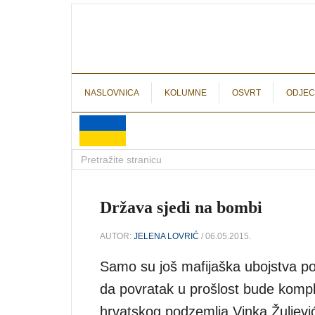
NASLOVNICA
KOLUMNE
OSVRT
ODJEC
Država sjedi na bombi
AUTOR:
JELENA LOVRIĆ
/ 06.05.2015.
Samo su još mafijaška ubojstva po
da povratak u prošlost bude komp
hrvatskog podzemlja Vinka Žuljević