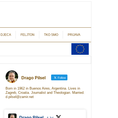
autograf.hr
novinarstvo s potpisom
 DJECA
FELJTON
TKO SMO
PRIJAVA
Drago Pilsel
Follow
Born in 1962 in Buenos Aires, Argentina. Lives in
Zagreb, Croatia. Journalist and Theologian. Married.
d.pilsel@zamir.net
Drago Pilsel