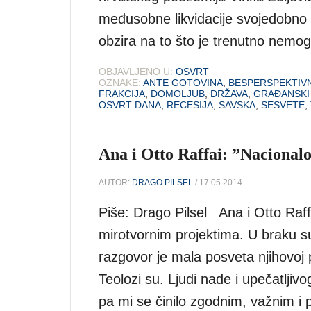
međusobne likvidacije svojedobno 
obzira na to što je trenutno nemog
OBJAVLJENO U:
OSVRT
OZNAKE:
ANTE GOTOVINA
,
BESPERSPEKTIV
FRAKCIJA
,
DOMOLJUB
,
DRŽAVA
,
GRAĐANSKI
OSVRT DANA
,
RECESIJA
,
SAVSKA
,
SESVETE
,
Ana i Otto Raffai: ”Nacional
AUTOR:
DRAGO PILSEL
/ 17.05.2014.
Piše: Drago Pilsel Ana i Otto Raf
mirotvornim projektima. U braku su
razgovor je mala posveta njihovoj pl
Teolozi su. Ljudi nade i upečatljiv
pa mi se činilo zgodnim, važnim i