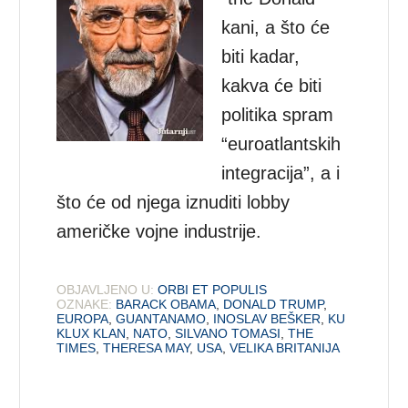
kani, a što će
biti kadar,
kakva će biti
politika spram
“euroatlantskih
integracija”, a i
što će od njega iznuditi lobby
američke vojne industrije.
OBJAVLJENO U:
ORBI ET POPULIS
OZNAKE:
BARACK OBAMA
,
DONALD TRUMP
,
EUROPA
,
GUANTANAMO
,
INOSLAV BEŠKER
,
KU
KLUX KLAN
,
NATO
,
SILVANO TOMASI
,
THE
TIMES
,
THERESA MAY
,
USA
,
VELIKA BRITANIJA