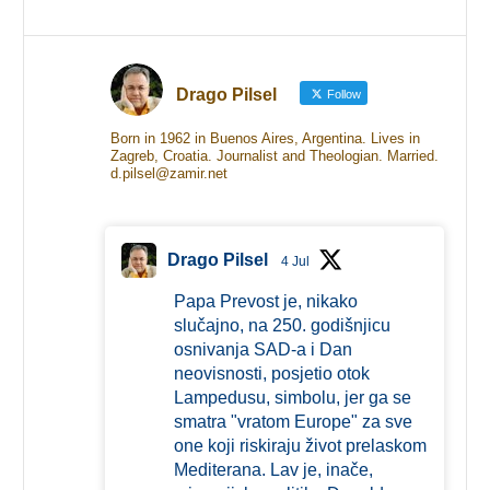
Drago Pilsel
Follow
Born in 1962 in Buenos Aires, Argentina. Lives in
Zagreb, Croatia. Journalist and Theologian. Married.
d.pilsel@zamir.net
Drago Pilsel
4 Jul
Papa Prevost je, nikako
slučajno, na 250. godišnjicu
osnivanja SAD-a i Dan
neovisnosti, posjetio otok
Lampedusu, simbolu, jer ga se
smatra "vratom Europe" za sve
one koji riskiraju život prelaskom
Mediterana. Lav je, inače,