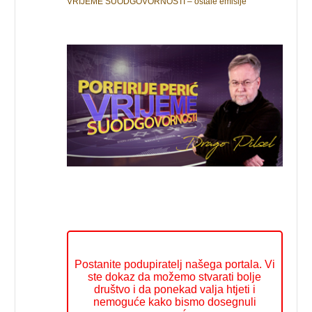
VRIJEME SUODGOVORNOSTI – ostale emisije
Postanite podupiratelj našega portala. Vi
ste dokaz da možemo stvarati bolje
društvo i da ponekad valja htjeti i
nemoguće kako bismo dosegnuli