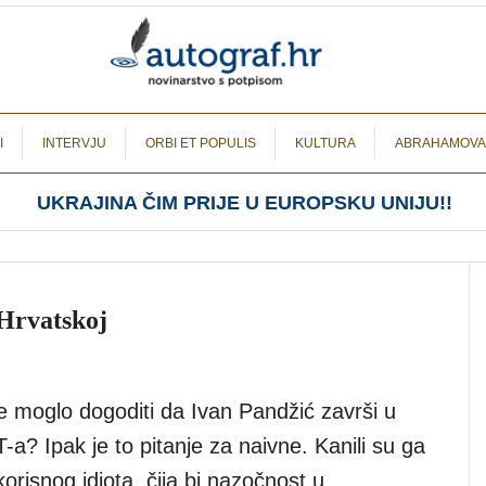
I
INTERVJU
ORBI ET POPULIS
KULTURA
ABRAHAMOVA
UKRAJINA ČIM PRIJE U EUROPSKU UNIJU!!
 Hrvatskoj
 moglo dogoditi da Ivan Pandžić završi u
? Ipak je to pitanje za naivne. Kanili su ga
 korisnog idiota, čija bi nazočnost u