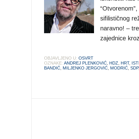
“Otvorenom”, 
sifilističnog 
naravno! – tre
zajednice kroz
OBJAVLJENO U:
OSVRT
OZNAKE:
ANDREJ PLENKOVIĆ
,
HDZ
,
HRT
,
IST
BANDIĆ
,
MILJENKO JERGOVIĆ
,
MODRIĆ
,
SDP