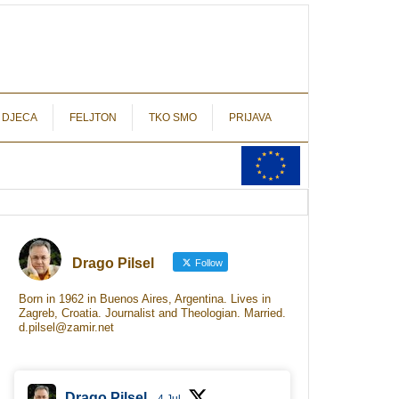
autograf.hr
novinarstvo s potpisom
 DJECA
FELJTON
TKO SMO
PRIJAVA
Drago Pilsel
Follow
Born in 1962 in Buenos Aires, Argentina. Lives in
Zagreb, Croatia. Journalist and Theologian. Married.
d.pilsel@zamir.net
Drago Pilsel