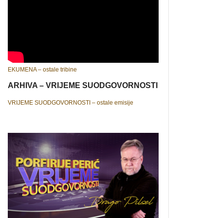
EKUMENA – ostale tribine
ARHIVA – VRIJEME SUODGOVORNOSTI
VRIJEME SUODGOVORNOSTI – ostale emisije