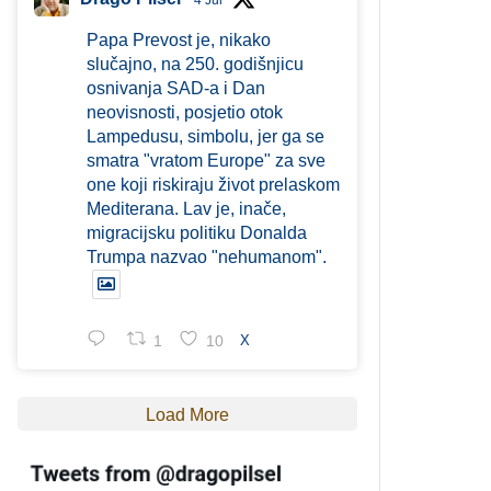
4 Jul
Papa Prevost je, nikako
slučajno, na 250. godišnjicu
osnivanja SAD-a i Dan
neovisnosti, posjetio otok
Lampedusu, simbolu, jer ga se
smatra "vratom Europe" za sve
one koji riskiraju život prelaskom
Mediterana. Lav je, inače,
migracijsku politiku Donalda
Trumpa nazvao "nehumanom".
1
10
X
Load More