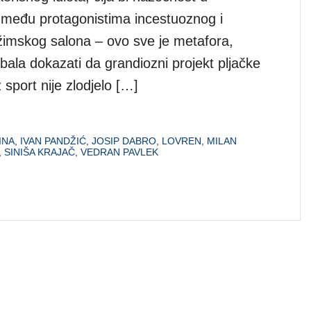
među protagonistima incestuoznog i
režimskog salona – ovo sve je metafora,
bala dokazati da grandiozni projekt pljačke
 sport nije zlodjelo […]
INA
,
IVAN PANDŽIĆ
,
JOSIP DABRO
,
LOVREN
,
MILAN
,
SINIŠA KRAJAČ
,
VEDRAN PAVLEK