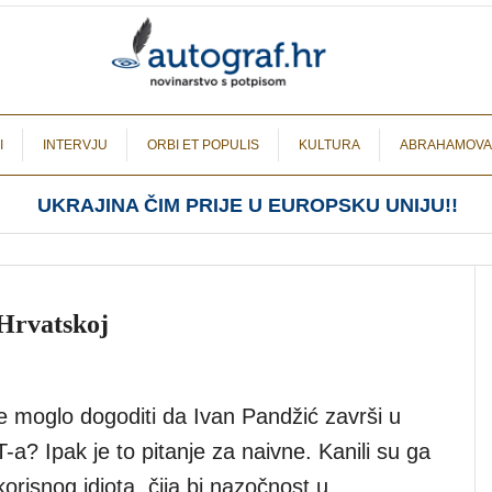
I
INTERVJU
ORBI ET POPULIS
KULTURA
ABRAHAMOVA
UKRAJINA ČIM PRIJE U EUROPSKU UNIJU!!
 Hrvatskoj
 moglo dogoditi da Ivan Pandžić završi u
? Ipak je to pitanje za naivne. Kanili su ga
 korisnog idiota, čija bi nazočnost u