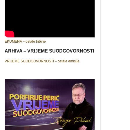
EKUMENA – ostale tribine
ARHIVA – VRIJEME SUODGOVORNOSTI
VRIJEME SUODGOVORNOSTI – ostale emisije