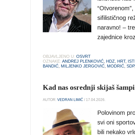
“Otvorenom”, 
sifilističnog 
naravno! – tre
zajednice kroz
OBJAVLJENO U:
OSVRT
OZNAKE:
ANDREJ PLENKOVIĆ
,
HDZ
,
HRT
,
IST
BANDIĆ
,
MILJENKO JERGOVIĆ
,
MODRIĆ
,
SDP
Kad nas osrednji skijaš šamp
AUTOR:
VEDRAN LIMIĆ
/ 17.04.2026.
Polovinom pro
svi oni sporto
bili nekako vrl