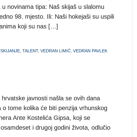
 u novinama tipa: Naš skijaš u slalomu
dno 98. mjesto. Ili: Naši hokejaši su uspili
anima koji su nas […]
,
SKIJANJE
,
TALENT
,
VEDRAN LIMIĆ
,
VEDRAN PAVLEK
a hrvatske javnosti našla se ovih dana
 o tome kolika će biti penzija vrhunskog
nera Ante Kostelića Gipsa, koji se
osamdeset i drugoj godini života, odlučio