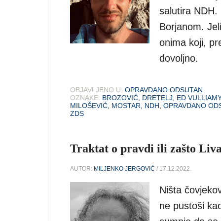
salutira NDH. 
Borjanom. Jel
onima koji, p
dovoljno.
OBJAVLJENO U:
OPRAVDANO ODSUTAN
OZNAKE:
BROZOVIĆ
,
DRETELJ
,
ED VULLIAMY
MILOŠEVIĆ
,
MOSTAR
,
NDH
,
OPRAVDANO OD
ZDS
Traktat o pravdi ili zašto Liv
AUTOR:
MILJENKO JERGOVIĆ
/ 17.12.2022.
Ništa čovjekov
ne pustoši ka