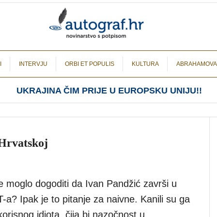
I
INTERVJU
ORBI ET POPULIS
KULTURA
ABRAHAMOVA
UKRAJINA ČIM PRIJE U EUROPSKU UNIJU!!
 Hrvatskoj
 moglo dogoditi da Ivan Pandžić završi u
? Ipak je to pitanje za naivne. Kanili su ga
 korisnog idiota, čija bi nazočnost u