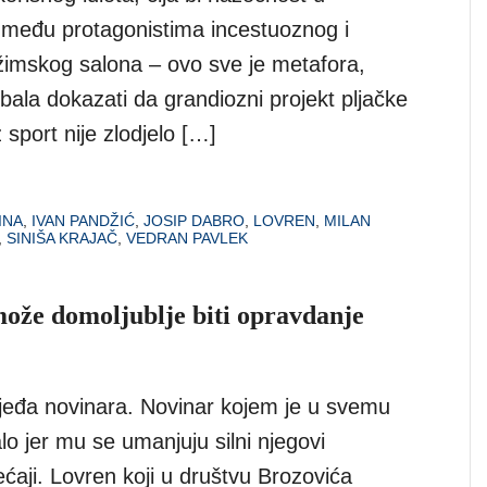
među protagonistima incestuoznog i
režimskog salona – ovo sve je metafora,
bala dokazati da grandiozni projekt pljačke
 sport nije zlodjelo […]
INA
,
IVAN PANDŽIĆ
,
JOSIP DABRO
,
LOVREN
,
MILAN
,
SINIŠA KRAJAČ
,
VEDRAN PAVLEK
ože domoljublje biti opravdanje
rijeđa novinara. Novinar kojem je u svemu
o jer mu se umanjuju silni njegovi
ećaji. Lovren koji u društvu Brozovića