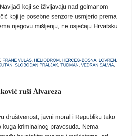
Navijači koji se iživljavaju nad golmanom
ičić koji je posebne senzore usmjerio prema
rema njegovu mišljenju, ne osjećaju Hrvatsku
,
FRANE VULAS
,
HELIODROM
,
HERCEG-BOSNA
,
LOVREN
,
SUTAN
,
SLOBODAN PRALJAK
,
TUĐMAN
,
VEDRAN SALVIA
,
aković ruši Álvareza
u društvenost, javni moral i Republiku tako
o kuga kriminalnog pravosuđa. Nema