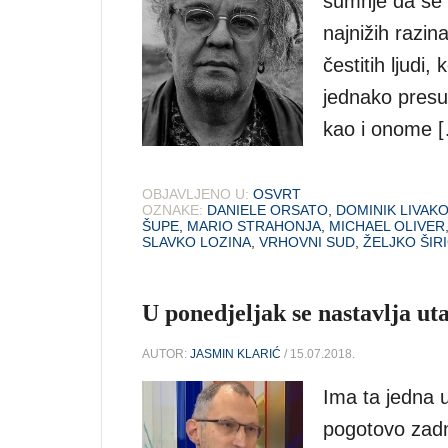
sumnje da se 
najnižih razi
čestitih ljudi,
jednako presu
kao i onome 
OBJAVLJENO U:
OSVRT
OZNAKE:
DANIELE ORSATO
,
DOMINIK LIVAKO
ŠUPE
,
MARIO STRAHONJA
,
MICHAEL OLIVER
SLAVKO LOZINA
,
VRHOVNI SUD
,
ŽELJKO ŠIR
U ponedjeljak se nastavlja ut
AUTOR:
JASMIN KLARIĆ
/ 15.07.2018.
Ima ta jedna 
pogotovo zadnj