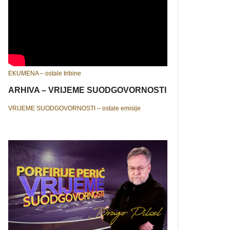
EKUMENA – ostale tribine
ARHIVA – VRIJEME SUODGOVORNOSTI
VRIJEME SUODGOVORNOSTI – ostale emisije