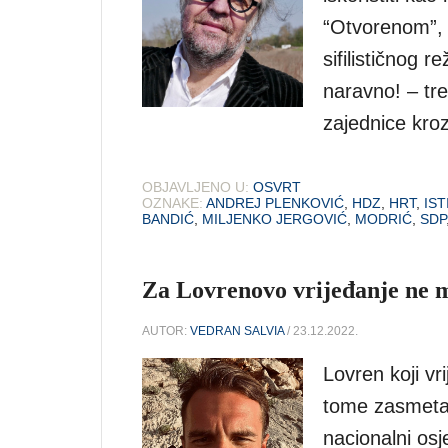
“Otvorenom”, 
sifilističnog 
naravno! – tre
zajednice kroz
OBJAVLJENO U:
OSVRT
OZNAKE:
ANDREJ PLENKOVIĆ
,
HDZ
,
HRT
,
IST
BANDIĆ
,
MILJENKO JERGOVIĆ
,
MODRIĆ
,
SDP
Za Lovrenovo vrijeđanje ne m
AUTOR:
VEDRAN SALVIA
/ 23.12.2022.
Lovren koji v
tome zasmetal
nacionalni osj