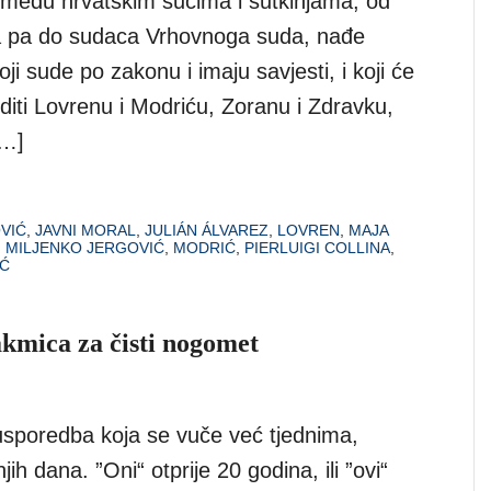
među hrvatskim sucima i sutkinjama, od
na pa do sudaca Vrhovnoga suda, nađe
 koji sude po zakonu i imaju savjesti, i koji će
diti Lovrenu i Modriću, Zoranu i Zdravku,
[…]
VIĆ
,
JAVNI MORAL
,
JULIÁN ÁLVAREZ
,
LOVREN
,
MAJA
,
MILJENKO JERGOVIĆ
,
MODRIĆ
,
PIERLUIGI COLLINA
,
IĆ
akmica za čisti nogomet
usporedba koja se vuče već tjednima,
ih dana. ”Oni“ otprije 20 godina, ili ”ovi“