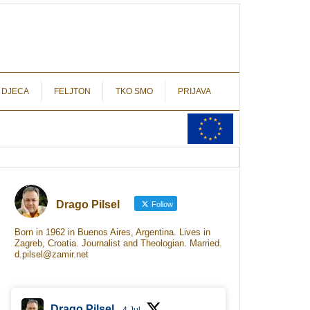
autograf.hr
novinarstvo s potpisom
 DJECA
FELJTON
TKO SMO
PRIJAVA
Drago Pilsel
Follow
Born in 1962 in Buenos Aires, Argentina. Lives in
Zagreb, Croatia. Journalist and Theologian. Married.
d.pilsel@zamir.net
Drago Pilsel