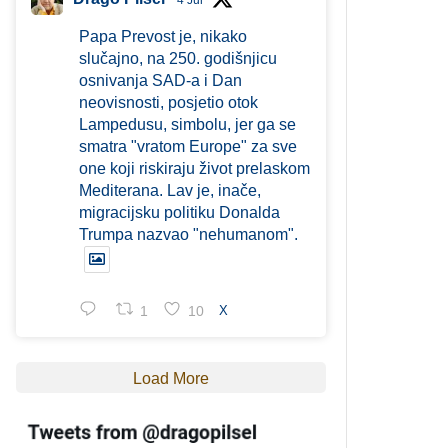
4 Jul
Papa Prevost je, nikako
slučajno, na 250. godišnjicu
osnivanja SAD-a i Dan
neovisnosti, posjetio otok
Lampedusu, simbolu, jer ga se
smatra "vratom Europe" za sve
one koji riskiraju život prelaskom
Mediterana. Lav je, inače,
migracijsku politiku Donalda
Trumpa nazvao "nehumanom".
1
10
X
Load More