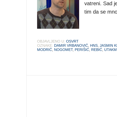
vatreni. Sad j
tim da se mnog
OBJAVLJENO U:
OSVRT
OZNAKE:
DAMIR VRBANOVIĆ
,
HNS
,
JASMIN K
MODRIĆ
,
NOGOMET
,
PERIŠIĆ
,
REBIĆ
,
UTAKM