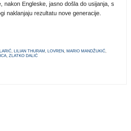
e, nakon Engleske, jasno došla do usijanja, s
i naklanjaju rezultatu nove generacije.
LARIĆ
,
LILIAN THURAM
,
LOVREN
,
MARIO MANDŽUKIĆ
,
ICA
,
ZLATKO DALIĆ