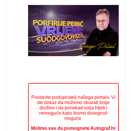
Postanite podupiratelj našega portala. Vi
ste dokaz da možemo stvarati bolje
društvo i da ponekad valja htjeti i
nemoguće kako bismo dosegnuli
moguće.
Molimo vas da pomognete Autograf.hr