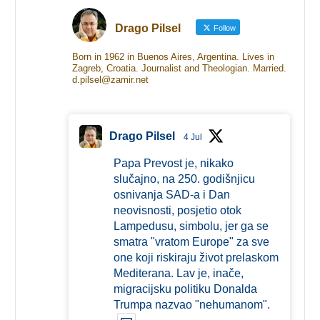
Drago Pilsel
Follow
Born in 1962 in Buenos Aires, Argentina. Lives in
Zagreb, Croatia. Journalist and Theologian. Married.
d.pilsel@zamir.net
Drago Pilsel
4 Jul
Papa Prevost je, nikako
slučajno, na 250. godišnjicu
osnivanja SAD-a i Dan
neovisnosti, posjetio otok
Lampedusu, simbolu, jer ga se
smatra "vratom Europe" za sve
one koji riskiraju život prelaskom
Mediterana. Lav je, inače,
migracijsku politiku Donalda
Trumpa nazvao "nehumanom".