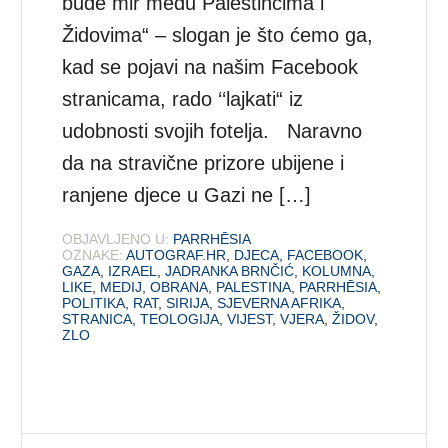
bude mir među Palestincima i
Židovima“ – slogan je što ćemo ga,
kad se pojavi na našim Facebook
stranicama, rado ‘‘lajkati“ iz
udobnosti svojih fotelja. Naravno
da na stravične prizore ubijene i
ranjene djece u Gazi ne […]
OBJAVLJENO U:
PARRHĒSIA
OZNAKE:
AUTOGRAF.HR
,
DJECA
,
FACEBOOK
,
GAZA
,
IZRAEL
,
JADRANKA BRNČIĆ
,
KOLUMNA
,
LIKE
,
MEDIJ
,
OBRANA
,
PALESTINA
,
PARRHĒSIA
,
POLITIKA
,
RAT
,
SIRIJA
,
SJEVERNA AFRIKA
,
STRANICA
,
TEOLOGIJA
,
VIJEST
,
VJERA
,
ŽIDOV
,
ZLO