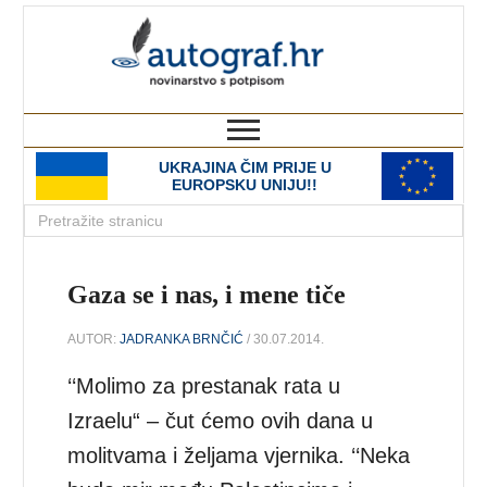
autograf.hr
novinarstvo s potpisom
UKRAJINA ČIM PRIJE U
EUROPSKU UNIJU!!
Gaza se i nas, i mene tiče
AUTOR:
JADRANKA BRNČIĆ
/ 30.07.2014.
‘‘Molimo za prestanak rata u
Izraelu“ – čut ćemo ovih dana u
molitvama i željama vjernika. ‘‘Neka