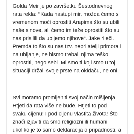
Golda Meir je po završetku Šestodnevnog
rata rekla: ‘‘Kada nastupi mir, možda ćemo s
vremenom moći oprostiti Arapima što su ubili
naše sinove, ali ćemo im teže oprostiti što su
nas prisilili da ubijemo njihove“. Jake riječi.
Premda to što su nas tzv. neprijatelji primorali
na ubijanje, ne bismo trebali njima teško
oprostiti, nego sebi. Mi smo ti koji smo u toj
situaciji držali svoje prste na okidaču, ne oni.
Svi moramo promijeniti svoj način mišljenja.
Htjeti da rata više ne bude. Htjeti to pod
svaku cijenu! I pod cijenu vlastita života! Što
znači izjaviti da smo religiozni ili humani
ukoliko je to samo deklaracija o pripadnosti, a