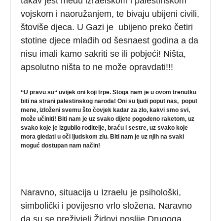
takav jest među izraelskom i palestinskom
vojskom i naoružanjem, te bivaju ubijeni civili,
štoviše djeca. U Gazi je ubijeno preko četiri
stotine djece mlađih od šesnaest godina a da
nisu imali kamo sakriti se ili pobjeći! Ništa,
apsolutno ništa to ne može opravdati!!!
‘‘U pravu su“ uvijek oni koji trpe. Stoga nam je u ovom trenutku
biti na strani palestinskog naroda! Oni su ljudi poput nas, poput
mene, izloženi svemu što čovjek kadar za zlo, kakvi smo svi,
može učiniti! Biti nam je uz svako dijete pogođeno raketom, uz
svako koje je izgubilo roditelje, braću i sestre, uz svako koje
mora gledati u oči ljudskom zlu. Biti nam je uz njih na svaki
moguć dostupan nam način!
Naravno, situacija u Izraelu je psihološki,
simbolički i povijesno vrlo složena. Naravno
da su se preživjeli Židovi poslije Drugoga