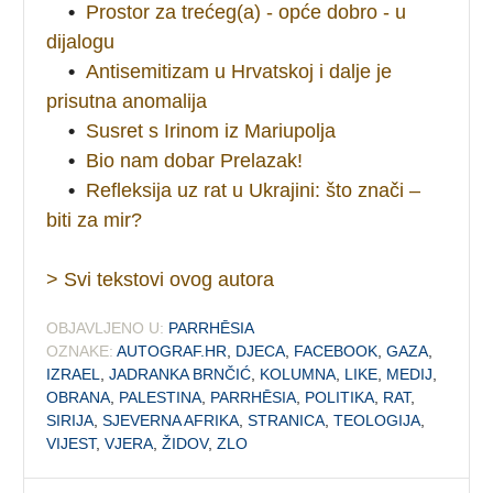
•
Prostor za trećeg(a) - opće dobro - u
dijalogu
•
Antisemitizam u Hrvatskoj i dalje je
prisutna anomalija
•
Susret s Irinom iz Mariupolja
•
Bio nam dobar Prelazak!
•
Refleksija uz rat u Ukrajini: što znači –
biti za mir?
> Svi tekstovi ovog autora
OBJAVLJENO U:
PARRHĒSIA
OZNAKE:
AUTOGRAF.HR
,
DJECA
,
FACEBOOK
,
GAZA
,
IZRAEL
,
JADRANKA BRNČIĆ
,
KOLUMNA
,
LIKE
,
MEDIJ
,
OBRANA
,
PALESTINA
,
PARRHĒSIA
,
POLITIKA
,
RAT
,
SIRIJA
,
SJEVERNA AFRIKA
,
STRANICA
,
TEOLOGIJA
,
VIJEST
,
VJERA
,
ŽIDOV
,
ZLO