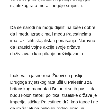
svjetskog rata morali negdje smjestiti.
Da se narodi ne mogu dijeliti na loše i dobre,
da i među Izraelcima i među Palestincima
ima različitih stajališta i ponašanja. Naravno
da Izraelci vojne akcije svoje države
doživljavaju kao pitanje preživljavanja…
Ipak, valja jasno reći: Židovi su poslije
Drugoga svjetskog rata ušli u Palestinu za
britanskog mandata i Britanci su ih pustili da
budu kolonizatori; politika izraelske države je
imperijalistička: Palestince drži kao taoce i ne
da im živjeti na njihovoj rodnoj grudi ni