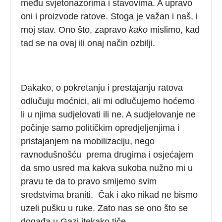
među svjetonazorima i stavovima. A upravo
oni i proizvode ratove. Stoga je važan i naš, i
moj stav. Ono što, zapravo
kako
mislimo, kad
tad se na ovaj ili onaj način ozbilji.
Dakako, o pokretanju i prestajanju ratova
odlučuju moćnici, ali mi odlučujemo hoćemo
li u njima sudjelovati ili ne. A sudjelovanje ne
počinje samo političkim opredjeljenjima i
pristajanjem na mobilizaciju, nego
ravnodušnošću prema drugima i osjećajem
da smo usred ma kakva sukoba nužno mi u
pravu te da to pravo smijemo svim
sredstvima braniti. Čak i ako nikad ne bismo
uzeli pušku u ruke. Zato nas se ono što se
događa u Gazi itekako tiče.