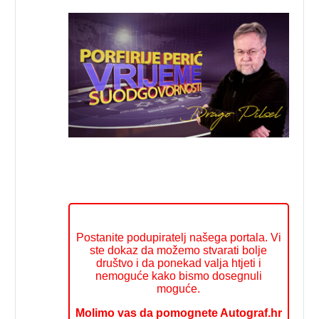
Postanite podupiratelj našega portala. Vi
ste dokaz da možemo stvarati bolje
društvo i da ponekad valja htjeti i
nemoguće kako bismo dosegnuli
moguće.
Molimo vas da pomognete Autograf.hr