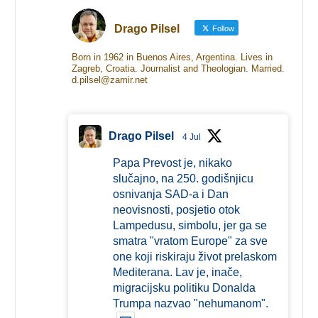
Drago Pilsel
Follow
Born in 1962 in Buenos Aires, Argentina. Lives in
Zagreb, Croatia. Journalist and Theologian. Married.
d.pilsel@zamir.net
Drago Pilsel
4 Jul
Papa Prevost je, nikako
slučajno, na 250. godišnjicu
osnivanja SAD-a i Dan
neovisnosti, posjetio otok
Lampedusu, simbolu, jer ga se
smatra "vratom Europe" za sve
one koji riskiraju život prelaskom
Mediterana. Lav je, inače,
migracijsku politiku Donalda
Trumpa nazvao "nehumanom".