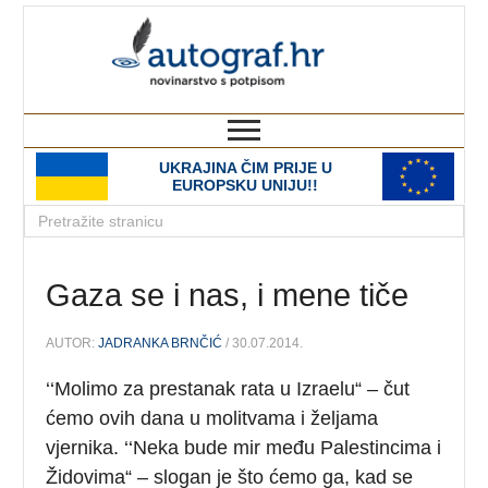
autograf.hr
novinarstvo s potpisom
UKRAJINA ČIM PRIJE U
EUROPSKU UNIJU!!
Gaza se i nas, i mene tiče
AUTOR:
JADRANKA BRNČIĆ
/ 30.07.2014.
‘‘Molimo za prestanak rata u Izraelu“ – čut
ćemo ovih dana u molitvama i željama
vjernika. ‘‘Neka bude mir među Palestincima i
Židovima“ – slogan je što ćemo ga, kad se