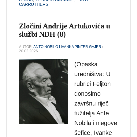
CARRUTHERS
Zločini Andrije Artukovića u
službi NDH (8)
AUTOR:
ANTO NOBILO I IVANKA PINTER GAJER
/
20.02.2026.
(Opaska
uredništva: U
rubrici Feljton
donosimo
završnu riječ
tužitelja Ante
Nobila i njegove
šefice, Ivanke