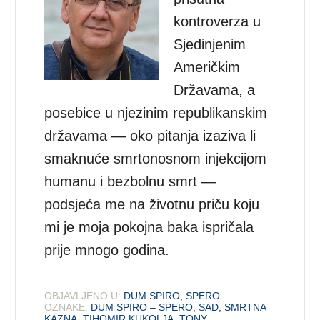
kontroverza u
Sjedinjenim
Američkim
Državama, a
posebice u njezinim republikanskim
državama — oko pitanja izaziva li
smaknuće smrtonosnom injekcijom
humanu i bezbolnu smrt —
podsjeća me na životnu priču koju
mi je moja pokojna baka ispričala
prije mnogo godina.
OBJAVLJENO U:
DUM SPIRO, SPERO
OZNAKE:
DUM SPIRO – SPERO
,
SAD
,
SMRTNA
KAZNA
,
TIHOMIR KUKOLJA
,
TONY