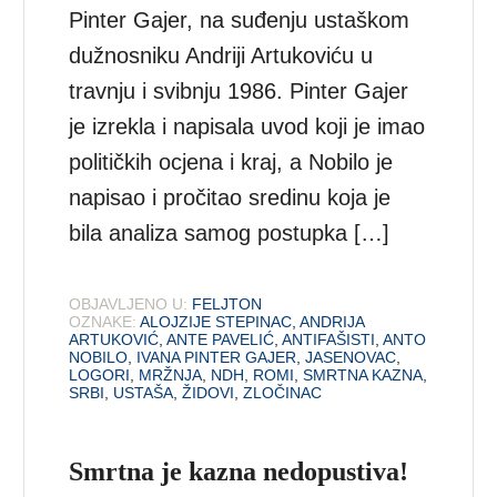
Pinter Gajer, na suđenju ustaškom
dužnosniku Andriji Artukoviću u
travnju i svibnju 1986. Pinter Gajer
je izrekla i napisala uvod koji je imao
političkih ocjena i kraj, a Nobilo je
napisao i pročitao sredinu koja je
bila analiza samog postupka […]
OBJAVLJENO U:
FELJTON
OZNAKE:
ALOJZIJE STEPINAC
,
ANDRIJA
ARTUKOVIĆ
,
ANTE PAVELIĆ
,
ANTIFAŠISTI
,
ANTO
NOBILO
,
IVANA PINTER GAJER
,
JASENOVAC
,
LOGORI
,
MRŽNJA
,
NDH
,
ROMI
,
SMRTNA KAZNA
,
SRBI
,
USTAŠA
,
ŽIDOVI
,
ZLOČINAC
Smrtna je kazna nedopustiva!