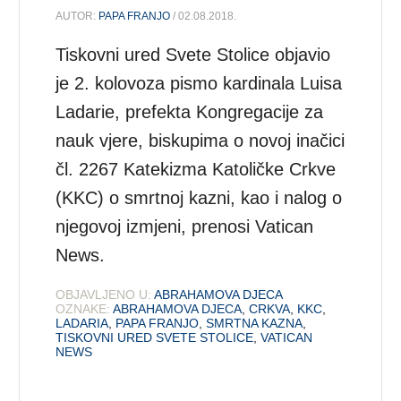
AUTOR:
PAPA FRANJO
/ 02.08.2018.
Tiskovni ured Svete Stolice objavio
je 2. kolovoza pismo kardinala Luisa
Ladarie, prefekta Kongregacije za
nauk vjere, biskupima o novoj inačici
čl. 2267 Katekizma Katoličke Crkve
(KKC) o smrtnoj kazni, kao i nalog o
njegovoj izmjeni, prenosi Vatican
News.
OBJAVLJENO U:
ABRAHAMOVA DJECA
OZNAKE:
ABRAHAMOVA DJECA
,
CRKVA
,
KKC
,
LADARIA
,
PAPA FRANJO
,
SMRTNA KAZNA
,
TISKOVNI URED SVETE STOLICE
,
VATICAN
NEWS