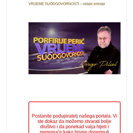
VRIJEME SUODGOVORNOSTI – ostale emisije
Postanite podupiratelj našega portala. Vi
ste dokaz da možemo stvarati bolje
društvo i da ponekad valja htjeti i
nemoguće kako bismo dosegnuli