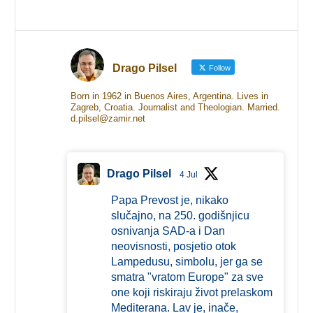
Drago Pilsel
Follow
Born in 1962 in Buenos Aires, Argentina. Lives in
Zagreb, Croatia. Journalist and Theologian. Married.
d.pilsel@zamir.net
Drago Pilsel
4 Jul
Papa Prevost je, nikako
slučajno, na 250. godišnjicu
osnivanja SAD-a i Dan
neovisnosti, posjetio otok
Lampedusu, simbolu, jer ga se
smatra "vratom Europe" za sve
one koji riskiraju život prelaskom
Mediterana. Lav je, inače,