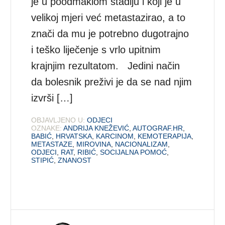
je u poodmaklom stadiju i koji je u
velikoj mjeri već metastazirao, a to
znači da mu je potrebno dugotrajno
i teško liječenje s vrlo upitnim
krajnjim rezultatom. Jedini način
da bolesnik preživi je da se nad njim
izvrši […]
OBJAVLJENO U:
ODJECI
OZNAKE:
ANDRIJA KNEŽEVIĆ
,
AUTOGRAF.HR
,
BABIĆ
,
HRVATSKA
,
KARCINOM
,
KEMOTERAPIJA
,
METASTAZE
,
MIROVINA
,
NACIONALIZAM
,
ODJECI
,
RAT
,
RIBIĆ
,
SOCIJALNA POMOĆ
,
STIPIĆ
,
ZNANOST