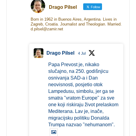
Drago Pilsel
Follow
Born in 1962 in Buenos Aires, Argentina. Lives in
Zagreb, Croatia. Journalist and Theologian. Married.
d.pilsel@zamir.net
Drago Pilsel
4 Jul
Papa Prevost je, nikako
slučajno, na 250. godišnjicu
osnivanja SAD-a i Dan
neovisnosti, posjetio otok
Lampedusu, simbolu, jer ga se
smatra "vratom Europe" za sve
one koji riskiraju život prelaskom
Mediterana. Lav je, inače,
migracijsku politiku Donalda
Trumpa nazvao "nehumanom".