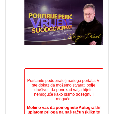
Postanite podupiratelj našega portala. Vi
ste dokaz da možemo stvarati bolje
društvo i da ponekad valja htjeti i
nemoguće kako bismo dosegnuli
moguće.
Molimo vas da pomognete Autograf.hr
uplatom priloga na naš račun (kliknite