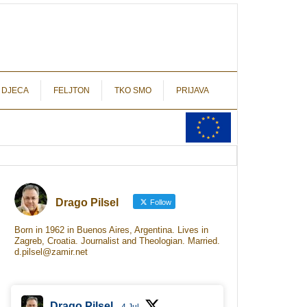
autograf.hr
novinarstvo s potpisom
 DJECA
FELJTON
TKO SMO
PRIJAVA
Drago Pilsel
Follow
Born in 1962 in Buenos Aires, Argentina. Lives in
Zagreb, Croatia. Journalist and Theologian. Married.
d.pilsel@zamir.net
Drago Pilsel