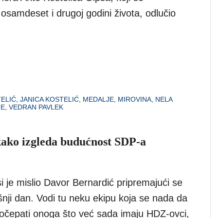
osamdeset i drugoj godini života, odlučio
TELIĆ
,
JANICA KOSTELIĆ
,
MEDALJE
,
MIROVINA
,
NELA
JE
,
VEDRAN PAVLEK
 kako izgleda budućnost SDP-a
i je mislio Davor Bernardić pripremajući se
šnji dan. Vodi tu neku ekipu koja se nada da
dočepati onoga što već sada imaju HDZ-ovci,