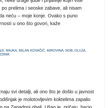
, neke drage ljude i prijatelje kojih više
po prelima i seoske zabave, ali nisam
kada neću – moje konje. Ovako s puno
rnosti u ono što govori, kaže
JI
,
MAJKA
,
MILAN KOVAČIĆ
,
MIROVINA
,
NOB
,
OLUJA
,
EDNIK
znaju svi detalji, ali ono što je došlo u javnost
odišnjak je molotovljevim koktelima zapalio
g na Zapadnoj obali. Ušao je, pričaju, bacio