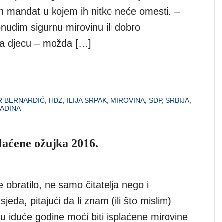
an mandat u kojem ih nitko neće omesti. –
nudim sigurnu mirovinu ili dobro
za djecu – možda […]
R BERNARDIĆ
,
HDZ
,
ILIJA SRPAK
,
MIROVINA
,
SDP
,
SRBIJA
,
ADINA
plaćene ožujka 2016.
e obratilo, ne samo čitatelja nego i
jeda, pitajući da li znam (ili što mislim)
ku iduće godine moći biti isplaćene mirovine