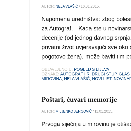
AUTOR:
NELA VLAŠIĆ
/ 16.01.2015.
Napomena uredništva: zbog bolest
za Autograf. Kada ste u novinarstv
decenije (od jednog davnog srpnja
privatni život uvjeravajući sve oko
pogotovo žena), može baviti tim p
OBJAVLJENO U:
POGLED S LIJEVA
OZNAKE:
AUTOGRAF.HR
,
DRUGI STUP
,
GLAS 
MIROVINA
,
NELA VLAŠIĆ
,
NOVI LIST
,
NOVINA
Poštari, čuvari memorije
AUTOR:
MILJENKO JERGOVIĆ
/ 11.01.2015.
Prvoga siječnja u mirovinu je otiš