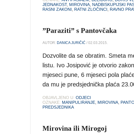
JEDNAKOST
,
MIROVINA
,
NADBISKUPIJSKI PA
RASNI ZAKONI
,
RATNI ZLOČINCI
,
RAVNO PRA
”Paraziti” s Pantovčaka
AUTOR:
DANICA JURIČIĆ
/ 02.03.2015.
Dozvolite da se obratim. Smeta me
listu. Ivo Josipović je otvorio zak
mjeseci pune, 6 mjeseci pola plaće
da mu je predsjednička plaća 23.0
OBJAVLJENO U:
ODJECI
OZNAKE:
MANIPULIRANJE
,
MIROVINA
,
PANT
PREDSJEDNIKA
Mirovina ili Mirogoj