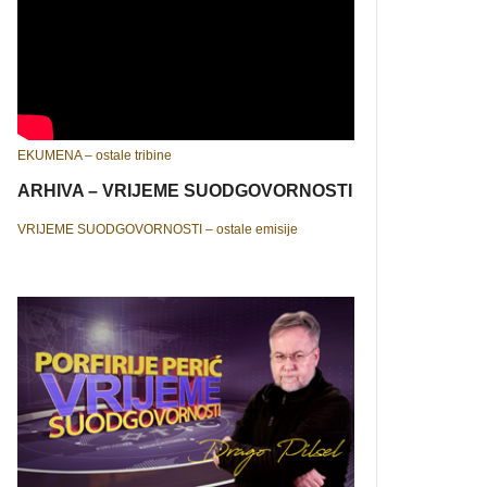
EKUMENA – ostale tribine
ARHIVA – VRIJEME SUODGOVORNOSTI
VRIJEME SUODGOVORNOSTI – ostale emisije