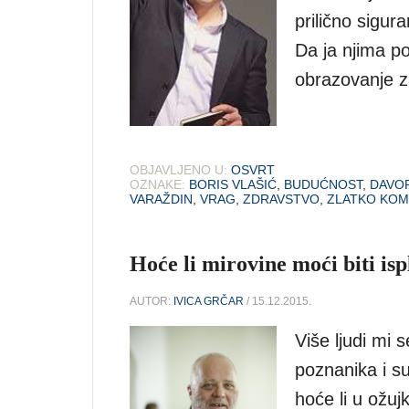
prilično sigur
Da ja njima po
obrazovanje 
OBJAVLJENO U:
OSVRT
OZNAKE:
BORIS VLAŠIĆ
,
BUDUĆNOST
,
DAVO
VARAŽDIN
,
VRAG
,
ZDRAVSTVO
,
ZLATKO KOM
Hoće li mirovine moći biti is
AUTOR:
IVICA GRČAR
/ 15.12.2015.
Više ljudi mi s
poznanika i sus
hoće li u ožuj