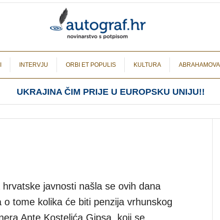
I
INTERVJU
ORBI ET POPULIS
KULTURA
ABRAHAMOVA
UKRAJINA ČIM PRIJE U EUROPSKU UNIJU!!
a hrvatske javnosti našla se ovih dana
 o tome kolika će biti penzija vrhunskog
nera Ante Kostelića Gipsa, koji se