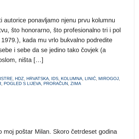
i autorice ponavljamo njenu prvu kolumnu
u, što honorarno, što profesionalno tri i pol
 1979.), kada mu vrlo bukvalno podredite
 sebe i sebe da se jedino tako čovjek (a
oslom, ništa […]
ISTRE
,
HDZ
,
HRVATSKA
,
IDS
,
KOLUMNA
,
LINIĆ
,
MIROGOJ
,
R
,
POGLED S LIJEVA
,
PRORAČUN
,
ZIMA
ao moj poštar Milan. Skoro četrdeset godina