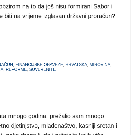
obzirom na to da još nisu formirani Sabor i
e biti na vrijeme izglasan državni proračun?
RAČUN
,
FINANCIJSKE OBAVEZE
,
HRVATSKA
,
MIROVINA
,
JA
,
REFORME
,
SUVERENITET
rata mnogo godina, prežalio sam mnogo
tno djetinjstvo, mladenaštvo, kasniji sretan i