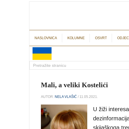
NASLOVNICA
KOLUMNE
OSVRT
ODJEC
Mali, a veliki Kostelići
AUTOR:
NELA VLAŠIĆ
/ 11.05.2021.
U žiži interes
dezinformacija
skijaškoga tre