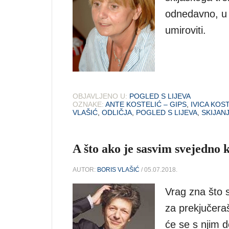
odnedavno, u 
umiroviti.
OBJAVLJENO U:
POGLED S LIJEVA
OZNAKE:
ANTE KOSTELIĆ – GIPS
,
IVICA KOS
VLAŠIĆ
,
ODLIČJA
,
POGLED S LIJEVA
,
SKIJAN
A što ako je sasvim svejedno
AUTOR:
BORIS VLAŠIĆ
/ 05.07.2018.
Vrag zna što s
za prekjučera
će se s njim 