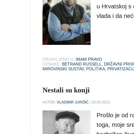
u Hrvatskoj s 
vlada i da neć
OBJAVLJENO U:
IMAM PRAVO
OZNAKE:
BETRAND RUSSELL
,
DRŽAVNI PRO
MIROVINSKI SUSTAV
,
POLITIKA
,
PRIVATIZACI
Nestali su konji
AUTOR:
VLADIMIR JURIŠIĆ
/ 03.09.2015.
Prošlo je od 
toga, moje sre