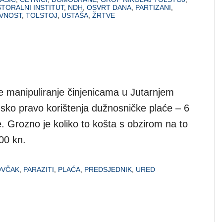
STORALNI INSTITUT
,
NDH
,
OSVRT DANA
,
PARTIZANI
,
VNOST
,
TOLSTOJ
,
USTAŠA
,
ŽRTVE
 manipuliranje činjenicama u Jutarnjem
onsko pravo korištenja dužnosničke plaće – 6
. Grozno je koliko to košta s obzirom na to
00 kn.
OVČAK
,
PARAZITI
,
PLAĆA
,
PREDSJEDNIK
,
URED