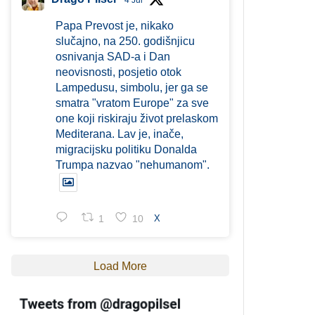
4 Jul
Papa Prevost je, nikako
slučajno, na 250. godišnjicu
osnivanja SAD-a i Dan
neovisnosti, posjetio otok
Lampedusu, simbolu, jer ga se
smatra "vratom Europe" za sve
one koji riskiraju život prelaskom
Mediterana. Lav je, inače,
migracijsku politiku Donalda
Trumpa nazvao "nehumanom".
1
10
X
Load More