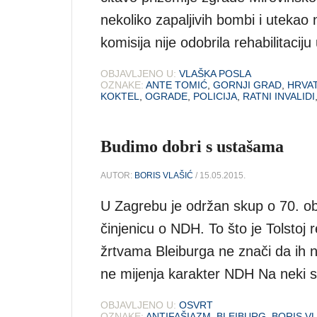
nekoliko zapaljivih bombi i utekao 
komisija nije odobrila rehabilitacij
OBJAVLJENO U:
VLAŠKA POSLA
OZNAKE:
ANTE TOMIĆ
,
GORNJI GRAD
,
HRVAT
KOKTEL
,
OGRADE
,
POLICIJA
,
RATNI INVALIDI
Budimo dobri s ustašama
AUTOR:
BORIS VLAŠIĆ
/ 15.05.2015.
U Zagrebu je održan skup o 70. oblj
činjenicu o NDH. To što je Tolstoj
žrtvama Bleiburga ne znači da ih n
ne mijenja karakter NDH Na neki s
OBJAVLJENO U:
OSVRT
OZNAKE:
ANTIFAŠIAZM
,
BLEIBURG
,
BORIS VL