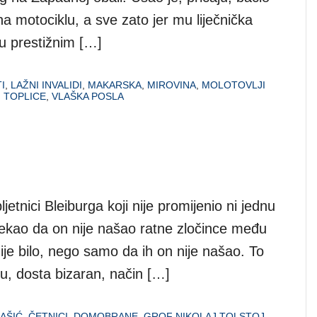
na motociklu, a sve zato jer mu liječnička
u u prestižnim […]
I
,
LAŽNI INVALIDI
,
MAKARSKA
,
MIROVINA
,
MOLOTOVLJI
,
TOPLICE
,
VLAŠKA POSLA
etnici Bleiburga koji nije promijenio ni jednu
 rekao da on nije našao ratne zločince među
ije bilo, nego samo da ih on nije našao. To
u, dosta bizaran, način […]
AŠIĆ
,
ČETNICI
,
DOMOBRANE
,
GROF NIKOLAJ TOLSTOJ
,