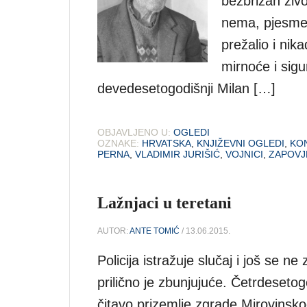
bezbrižan život
nema, pjesme 
prežalio i ni
mirnoće i sigu
devedesetogodišnji Milan […]
OBJAVLJENO U:
OGLEDI
OZNAKE:
HRVATSKA
,
KNJIŽEVNI OGLEDI
,
KON
PERNA
,
VLADIMIR JURIŠIĆ
,
VOJNICI
,
ZAPOVJ
Lažnjaci u teretani
AUTOR:
ANTE TOMIĆ
/ 13.06.2015.
Policija istražuje slučaj i još se ne 
prilično je zbunjujuće. Četrdesetog
čitavo prizemlje zgrade Mirovinsko