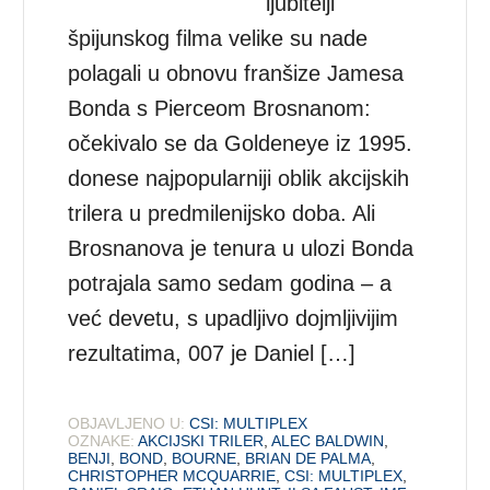
ljubitelji
špijunskog filma velike su nade
polagali u obnovu franšize Jamesa
Bonda s Pierceom Brosnanom:
očekivalo se da Goldeneye iz 1995.
donese najpopularniji oblik akcijskih
trilera u predmilenijsko doba. Ali
Brosnanova je tenura u ulozi Bonda
potrajala samo sedam godina – a
već devetu, s upadljivo dojmljivijim
rezultatima, 007 je Daniel […]
OBJAVLJENO U:
CSI: MULTIPLEX
OZNAKE:
AKCIJSKI TRILER
,
ALEC BALDWIN
,
BENJI
,
BOND
,
BOURNE
,
BRIAN DE PALMA
,
CHRISTOPHER MCQUARRIE
,
CSI: MULTIPLEX
,