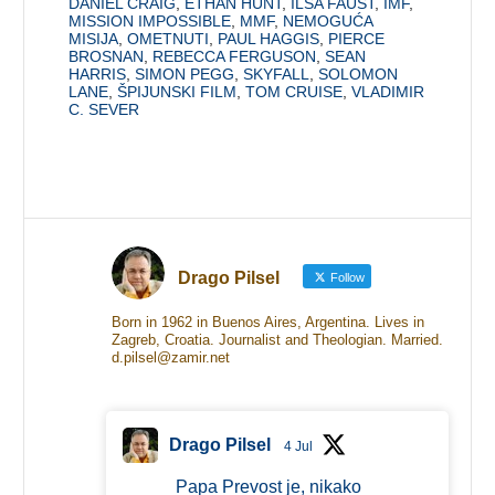
DANIEL CRAIG
,
ETHAN HUNT
,
ILSA FAUST
,
IMF
,
MISSION IMPOSSIBLE
,
MMF
,
NEMOGUĆA
MISIJA
,
OMETNUTI
,
PAUL HAGGIS
,
PIERCE
BROSNAN
,
REBECCA FERGUSON
,
SEAN
HARRIS
,
SIMON PEGG
,
SKYFALL
,
SOLOMON
LANE
,
ŠPIJUNSKI FILM
,
TOM CRUISE
,
VLADIMIR
C. SEVER
Drago Pilsel
Follow
Born in 1962 in Buenos Aires, Argentina. Lives in
Zagreb, Croatia. Journalist and Theologian. Married.
d.pilsel@zamir.net
Drago Pilsel
4 Jul
Papa Prevost je, nikako