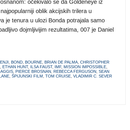
osnanom: očekivalo se da Goldeneye iz
jpopularniji oblik akcijskih trilera u
va je tenura u ulozi Bonda potrajala samo
ljivo dojmljivijim rezultatima, 007 je Daniel
ENJI
,
BOND
,
BOURNE
,
BRIAN DE PALMA
,
CHRISTOPHER
,
ETHAN HUNT
,
ILSA FAUST
,
IMF
,
MISSION IMPOSSIBLE
,
HAGGIS
,
PIERCE BROSNAN
,
REBECCA FERGUSON
,
SEAN
LANE
,
ŠPIJUNSKI FILM
,
TOM CRUISE
,
VLADIMIR C. SEVER