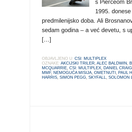
s Pierceom Br
1995. donese na
predmilenijsko doba. Ali Brosnano
sedam godina – a već devetu, s upad
[…]
OBJAVLJENO U:
CSI: MULTIPLEX
OZNAKE:
AKCIJSKI TRILER
,
ALEC BALDWIN
,
B
MCQUARRIE
,
CSI: MULTIPLEX
,
DANIEL CRAIG
MMF
,
NEMOGUĆA MISIJA
,
OMETNUTI
,
PAUL 
HARRIS
,
SIMON PEGG
,
SKYFALL
,
SOLOMON 