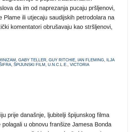
slova da im od naprezanja pucaju pršljenovi,
ie Plame ili utjecaju saudijskih petrodolara na
tički komentatori obrušavaju kao stršljenovi,
MINIZAM
,
GABY TELLER
,
GUY RITCHIE
,
IAN FLEMING
,
ILJA
ŠIFRA
,
ŠPIJUNSKI FILM
,
U.N.C.L.E.
,
VICTORIA
ju prije današnje, ljubitelji špijunskog filma
e polagali u obnovu franšize Jamesa Bonda