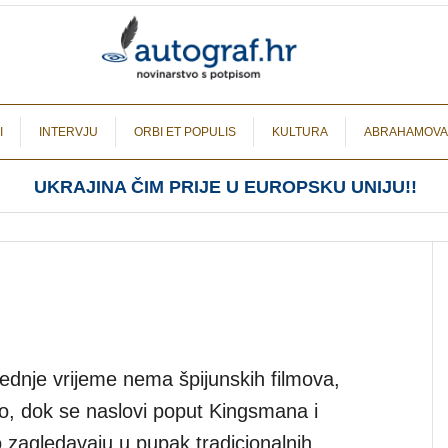
I
INTERVJU
ORBI ET POPULIS
KULTURA
ABRAHAMOVA
UKRAJINA ČIM PRIJE U EUROPSKU UNIJU!!
jednje vrijeme nema špijunskih filmova,
o, dok se naslovi poput Kingsmana i
o zagledavaju u pupak tradicionalnih