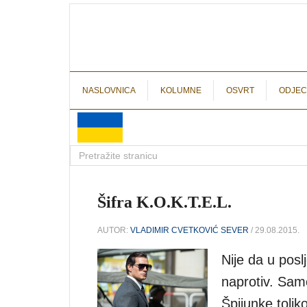
NASLOVNICA
KOLUMNE
OSVRT
ODJEC
Šifra K.O.K.T.E.L.
AUTOR:
VLADIMIR CVETKOVIĆ SEVER
/ 29.08.2015.
Nije da u posl
naprotiv. Sam
Špijunke tolik