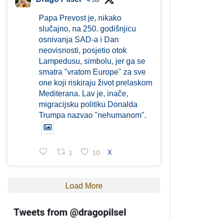
4 Jul
Papa Prevost je, nikako
slučajno, na 250. godišnjicu
osnivanja SAD-a i Dan
neovisnosti, posjetio otok
Lampedusu, simbolu, jer ga se
smatra "vratom Europe" za sve
one koji riskiraju život prelaskom
Mediterana. Lav je, inače,
migracijsku politiku Donalda
Trumpa nazvao "nehumanom".
1
10
X
Load More