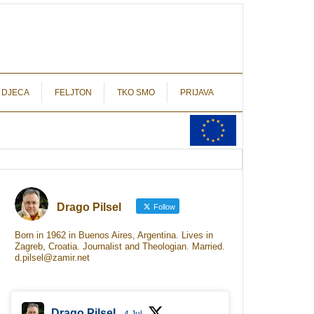
autograf.hr
novinarstvo s potpisom
 DJECA
FELJTON
TKO SMO
PRIJAVA
Drago Pilsel
Follow
Born in 1962 in Buenos Aires, Argentina. Lives in
Zagreb, Croatia. Journalist and Theologian. Married.
d.pilsel@zamir.net
Drago Pilsel