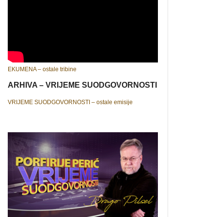
EKUMENA – ostale tribine
ARHIVA – VRIJEME SUODGOVORNOSTI
VRIJEME SUODGOVORNOSTI – ostale emisije