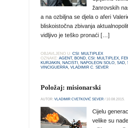
žanrovskih na
a na ozbiljna se djela o aferi Valer
bliskoistočna zbivanja aktualnopoli
vidljivo je teško pronaći […]
OBJAVLJENO U:
CSI: MULTIPLEX
OZNAKE:
AGENT
,
BOND
,
CSI: MULTIPLEX
,
FE
KURJAKIN
,
NACISTI
,
NAPOLEON SOLO
,
SAD
,
VINCIGUERRA
,
VLADIMIR C. SEVER
Položaj: misionarski
AUTOR:
VLADIMIR CVETKOVIĆ SEVER
/ 10.08.2015.
Cijelu generaci
velike su nad