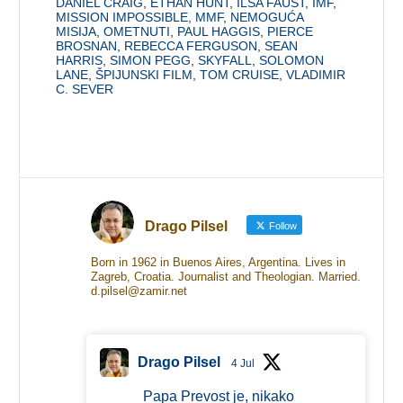
DANIEL CRAIG
,
ETHAN HUNT
,
ILSA FAUST
,
IMF
,
MISSION IMPOSSIBLE
,
MMF
,
NEMOGUĆA
MISIJA
,
OMETNUTI
,
PAUL HAGGIS
,
PIERCE
BROSNAN
,
REBECCA FERGUSON
,
SEAN
HARRIS
,
SIMON PEGG
,
SKYFALL
,
SOLOMON
LANE
,
ŠPIJUNSKI FILM
,
TOM CRUISE
,
VLADIMIR
C. SEVER
Drago Pilsel
Follow
Born in 1962 in Buenos Aires, Argentina. Lives in
Zagreb, Croatia. Journalist and Theologian. Married.
d.pilsel@zamir.net
Drago Pilsel
4 Jul
Papa Prevost je, nikako