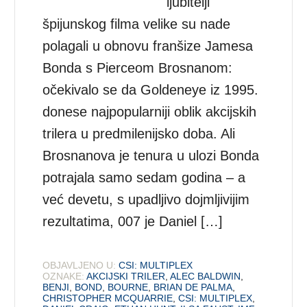
ljubitelji
špijunskog filma velike su nade
polagali u obnovu franšize Jamesa
Bonda s Pierceom Brosnanom:
očekivalo se da Goldeneye iz 1995.
donese najpopularniji oblik akcijskih
trilera u predmilenijsko doba. Ali
Brosnanova je tenura u ulozi Bonda
potrajala samo sedam godina – a
već devetu, s upadljivo dojmljivijim
rezultatima, 007 je Daniel […]
OBJAVLJENO U:
CSI: MULTIPLEX
OZNAKE:
AKCIJSKI TRILER
,
ALEC BALDWIN
,
BENJI
,
BOND
,
BOURNE
,
BRIAN DE PALMA
,
CHRISTOPHER MCQUARRIE
,
CSI: MULTIPLEX
,