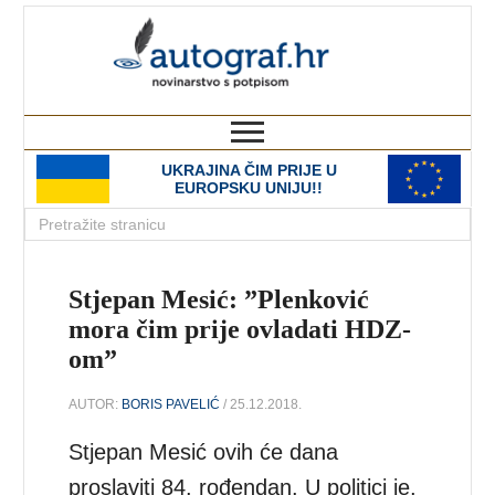
autograf.hr
novinarstvo s potpisom
UKRAJINA ČIM PRIJE U
EUROPSKU UNIJU!!
Stjepan Mesić: ”Plenković
mora čim prije ovladati HDZ-
om”
AUTOR:
BORIS PAVELIĆ
/ 25.12.2018.
Stjepan Mesić ovih će dana
proslaviti 84. rođendan. U politici je,