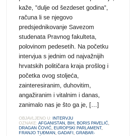
kaže, ”dulje od šezdeset godina”,
računa li se njegovo
predsjednikovanje Savezom
studenata Pravnog fakulteta,
polovinom pedesetih. Na početku
intervjua s jednim od najvažnijih
hrvatskih političara kraja prošlog i
početka ovog stoljeća,
zainteresiranim, duhovitim,
angažiranim i vitalnim i danas,
zanimalo nas je što ga je, […]
OBJAVLJENO U:
INTERVJU
OZNAKE:
AFGANISTAN
,
BIH
,
BORIS PAVELIĆ
,
DRAGAN ČOVIĆ
,
EUROPSKI PARLAMENT
,
FRANJO TUĐMAN
,
GADAFI
,
GRABAR-