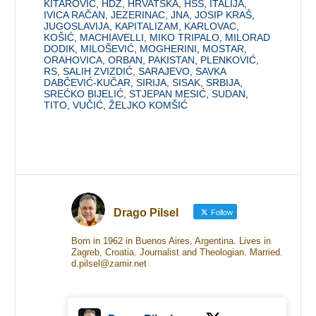
KITAROVIĆ
,
HDZ
,
HRVATSKA
,
HSS
,
ITALIJA
,
IVICA RAČAN
,
JEZERINAC
,
JNA
,
JOSIP KRAŠ
,
JUGOSLAVIJA
,
KAPITALIZAM
,
KARLOVAC
,
KOŠIĆ
,
MACHIAVELLI
,
MIKO TRIPALO
,
MILORAD
DODIK
,
MILOŠEVIĆ
,
MOGHERINI
,
MOSTAR
,
ORAHOVICA
,
ORBAN
,
PAKISTAN
,
PLENKOVIĆ
,
RS
,
SALIH ZVIZDIĆ
,
SARAJEVO
,
SAVKA
DABČEVIĆ-KUČAR
,
SIRIJA
,
SISAK
,
SRBIJA
,
SREĆKO BIJELIĆ
,
STJEPAN MESIĆ
,
SUDAN
,
TITO
,
VUČIĆ
,
ŽELJKO KOMŠIĆ
Drago Pilsel
Follow
Born in 1962 in Buenos Aires, Argentina. Lives in
Zagreb, Croatia. Journalist and Theologian. Married.
d.pilsel@zamir.net