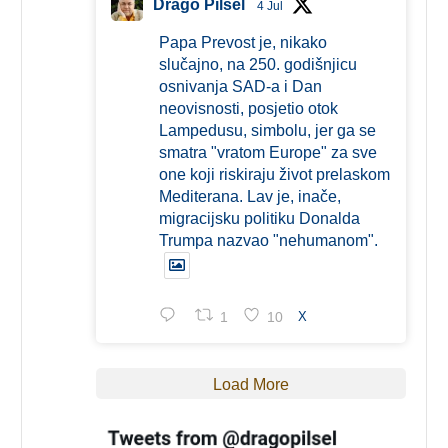
Drago Pilsel
4 Jul
Papa Prevost je, nikako
slučajno, na 250. godišnjicu
osnivanja SAD-a i Dan
neovisnosti, posjetio otok
Lampedusu, simbolu, jer ga se
smatra "vratom Europe" za sve
one koji riskiraju život prelaskom
Mediterana. Lav je, inače,
migracijsku politiku Donalda
Trumpa nazvao "nehumanom".
1
10
X
Load More