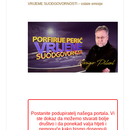
VRIJEME SUODGOVORNOSTI – ostale emisije
Postanite podupiratelj našega portala. Vi
ste dokaz da možemo stvarati bolje
društvo i da ponekad valja htjeti i
nemoguće kako bismo dosegnuli