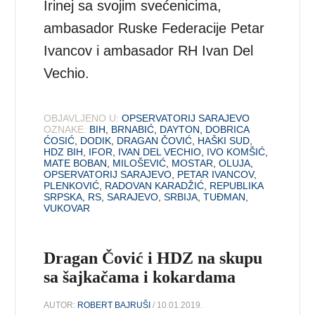
Irinej sa svojim svećenicima,
ambasador Ruske Federacije Petar
Ivancov i ambasador RH Ivan Del
Vechio.
OBJAVLJENO U:
OPSERVATORIJ SARAJEVO
OZNAKE:
BIH
,
BRNABIĆ
,
DAYTON
,
DOBRICA
ĆOSIĆ
,
DODIK
,
DRAGAN ČOVIĆ
,
HAŠKI SUD
,
HDZ BIH
,
IFOR
,
IVAN DEL VECHIO
,
IVO KOMŠIĆ
,
MATE BOBAN
,
MILOŠEVIĆ
,
MOSTAR
,
OLUJA
,
OPSERVATORIJ SARAJEVO
,
PETAR IVANCOV
,
PLENKOVIĆ
,
RADOVAN KARADŽIĆ
,
REPUBLIKA
SRPSKA
,
RS
,
SARAJEVO
,
SRBIJA
,
TUĐMAN
,
VUKOVAR
Dragan Čović i HDZ na skupu
sa šajkačama i kokardama
AUTOR:
ROBERT BAJRUŠI
/ 10.01.2019.