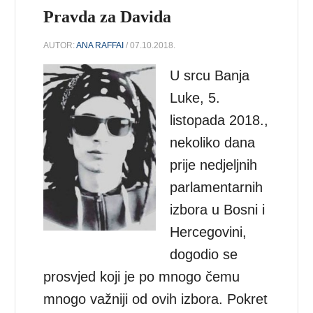
Pravda za Davida
AUTOR:
ANA RAFFAI
/ 07.10.2018.
U srcu Banja
Luke, 5.
listopada 2018.,
nekoliko dana
prije nedjeljnih
parlamentarnih
izbora u Bosni i
Hercegovini,
dogodio se
prosvjed koji je po mnogo čemu
mnogo važniji od ovih izbora. Pokret