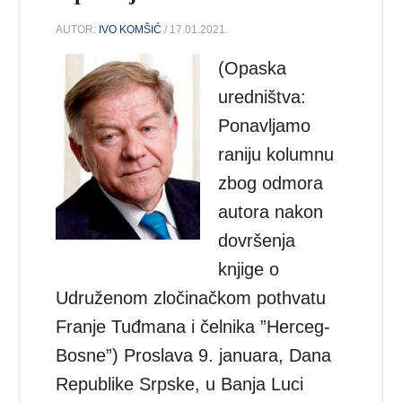
AUTOR:
IVO KOMŠIĆ
/ 17.01.2021.
(Opaska
uredništva:
Ponavljamo
raniju kolumnu
zbog odmora
autora nakon
dovršenja
knjige o
Udruženom zločinačkom pothvatu
Franje Tuđmana i čelnika ”Herceg-
Bosne”) Proslava 9. januara, Dana
Republike Srpske, u Banja Luci