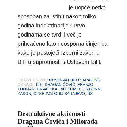
je uopće netko
sposoban za istinu nakon toliko
godina indoktrinacije? Prvo,
godinama se tvrdi i već je
prihvaćeno kao neosporna činjenica
kako je postojeći Izborni zakon u
BiH u suprotnosti s Ustavom BiH.
OBJAVLJENO U:
OPSERVATORIJ SARAJEVO
OZNAKE:
BIH
,
DRAGAN ČOVIĆ
,
FRANJO
TUĐMAN
,
HRVATSKA
,
IVO KOMŠIĆ
,
IZBORNI
ZAKON
,
OPSERVATORIJ SARAJEVO
,
RS
Destruktivne aktivnosti
Dragana Čovića i Milorada