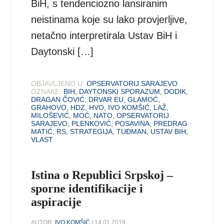
BiH, s tendenciozno lansiranim
neistinama koje su lako provjerljive,
netačno interpretirala Ustav BiH i
Daytonski […]
OBJAVLJENO U:
OPSERVATORIJ SARAJEVO
OZNAKE:
BIH
,
DAYTONSKI SPORAZUM
,
DODIK
,
DRAGAN ČOVIĆ
,
DRVAR EU
,
GLAMOĆ
,
GRAHOVO
,
HDZ
,
HVO
,
IVO KOMŠIĆ
,
LAŽ
,
MILOŠEVIĆ
,
MOĆ
,
NATO
,
OPSERVATORIJ
SARAJEVO
,
PLENKOVIĆ
,
POSAVINA
,
PREDRAG
MATIĆ
,
RS
,
STRATEGIJA
,
TUĐMAN
,
USTAV BIH
,
VLAST
Istina o Republici Srpskoj –
sporne identifikacije i
aspiracije
AUTOR:
IVO KOMŠIĆ
/ 14.01.2019.