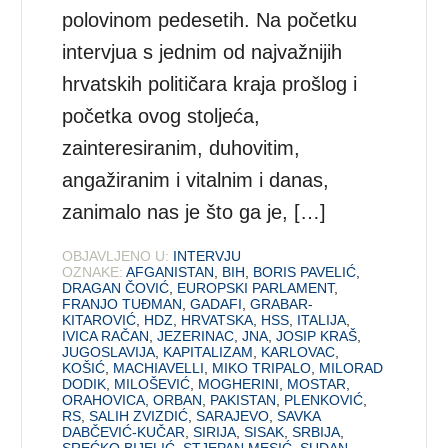
polovinom pedesetih. Na početku
intervjua s jednim od najvažnijih
hrvatskih političara kraja prošlog i
početka ovog stoljeća,
zainteresiranim, duhovitim,
angažiranim i vitalnim i danas,
zanimalo nas je što ga je, […]
OBJAVLJENO U:
INTERVJU
OZNAKE:
AFGANISTAN
,
BIH
,
BORIS PAVELIĆ
,
DRAGAN ČOVIĆ
,
EUROPSKI PARLAMENT
,
FRANJO TUĐMAN
,
GADAFI
,
GRABAR-
KITAROVIĆ
,
HDZ
,
HRVATSKA
,
HSS
,
ITALIJA
,
IVICA RAČAN
,
JEZERINAC
,
JNA
,
JOSIP KRAŠ
,
JUGOSLAVIJA
,
KAPITALIZAM
,
KARLOVAC
,
KOŠIĆ
,
MACHIAVELLI
,
MIKO TRIPALO
,
MILORAD
DODIK
,
MILOŠEVIĆ
,
MOGHERINI
,
MOSTAR
,
ORAHOVICA
,
ORBAN
,
PAKISTAN
,
PLENKOVIĆ
,
RS
,
SALIH ZVIZDIĆ
,
SARAJEVO
,
SAVKA
DABČEVIĆ-KUČAR
,
SIRIJA
,
SISAK
,
SRBIJA
,