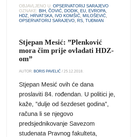
OBJAVLJENO U:
OPSERVATORIJ SARAJEVO
OZNAKE:
BIH
,
ČOVIĆ
,
DODIK
,
EU
,
EVROPA
,
HDZ
,
HRVATSKA
,
IVO KOMŠIĆ
,
MILOŠEVIĆ
,
OPSERVATORIJ SARAJEVO
,
RS
,
TUĐMAN
Stjepan Mesić: ”Plenković
mora čim prije ovladati HDZ-
om”
AUTOR:
BORIS PAVELIĆ
/ 25.12.2018.
Stjepan Mesić ovih će dana
proslaviti 84. rođendan. U politici je,
kaže, ”dulje od šezdeset godina”,
računa li se njegovo
predsjednikovanje Savezom
studenata Pravnog fakulteta,