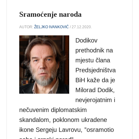
Sramoćenje naroda
AUTOR:
ŽELJKO IVANKOVIĆ
/ 27.12.2020.
Dodikov
prethodnik na
mjestu člana
Predsjedništva
BiH kaže da je
Milorad Dodik,
nevjerojatnim i
nečuvenim diplomatskim
skandalom, poklonom ukradene
ikone Sergeju Lavrovu, ”osramotio