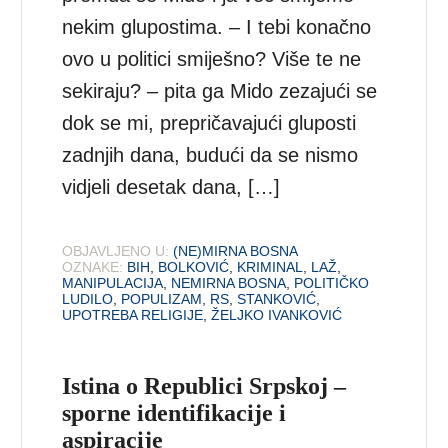
nekim glupostima. – I tebi konačno
ovo u politici smiješno? Više te ne
sekiraju? – pita ga Mido zezajući se
dok se mi, prepričavajući gluposti
zadnjih dana, budući da se nismo
vidjeli desetak dana, […]
OBJAVLJENO U:
(NE)MIRNA BOSNA
OZNAKE:
BIH
,
BOLKOVIĆ
,
KRIMINAL
,
LAŽ
,
MANIPULACIJA
,
NEMIRNA BOSNA
,
POLITIČKO
LUDILO
,
POPULIZAM
,
RS
,
STANKOVIĆ
,
UPOTREBA RELIGIJE
,
ŽELJKO IVANKOVIĆ
Istina o Republici Srpskoj –
sporne identifikacije i
aspiracije