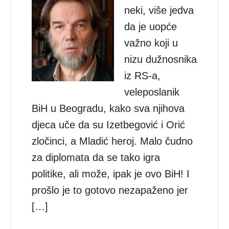
neki, više jedva
da je uopće
važno koji u
nizu dužnosnika
iz RS-a,
veleposlanik
BiH u Beogradu, kako sva njihova
djeca uče da su Izetbegović i Orić
zločinci, a Mladić heroj. Malo čudno
za diplomata da se tako igra
politike, ali može, ipak je ovo BiH! I
prošlo je to gotovo nezapaženo jer
[…]