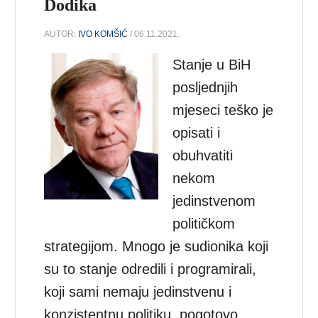
Dodika
AUTOR:
IVO KOMŠIĆ
/ 06.11.2021.
Stanje u BiH
posljednjih
mjeseci teško je
opisati i
obuhvatiti
nekom
jedinstvenom
političkom
strategijom. Mnogo je sudionika koji
su to stanje odredili i programirali,
koji sami nemaju jedinstvenu i
konzistentnu politiku, pogotovo