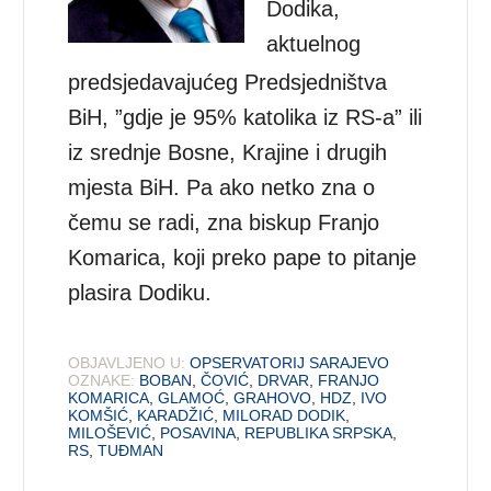
Dodika,
aktuelnog
predsjedavajućeg Predsjedništva
BiH, ”gdje je 95% katolika iz RS-a” ili
iz srednje Bosne, Krajine i drugih
mjesta BiH. Pa ako netko zna o
čemu se radi, zna biskup Franjo
Komarica, koji preko pape to pitanje
plasira Dodiku.
OBJAVLJENO U:
OPSERVATORIJ SARAJEVO
OZNAKE:
BOBAN
,
ČOVIĆ
,
DRVAR
,
FRANJO
KOMARICA
,
GLAMOĆ
,
GRAHOVO
,
HDZ
,
IVO
KOMŠIĆ
,
KARADŽIĆ
,
MILORAD DODIK
,
MILOŠEVIĆ
,
POSAVINA
,
REPUBLIKA SRPSKA
,
RS
,
TUĐMAN