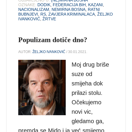
OBJAVLJENO U:
(NE)MIRNA BOSNA
OZNAKE:
DODIK
,
FEDERACIJA BIH
,
KAZANI
,
NACIONALIZAM
,
NEMIRNA BOSNA
,
RATNI
BUBNJEVI
,
RS
,
ZAVJERA KRIMINALACA
,
ŽELJKO
IVANKOVIĆ
,
ŽRTVE
Populizam dotiče dno?
AUTOR:
ŽELJKO IVANKOVIĆ
/ 30.01.2021.
Moj drug briše
suze od
smijeha dok
prilazi stolu.
Očekujemo
novi vic,
gledamo ga,
premda se Mido i ja već smijemo