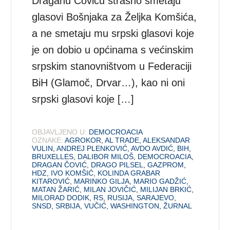
Draganu Čoviću strašno smetaju
glasovi Bošnjaka za Željka Komšića,
a ne smetaju mu srpski glasovi koje
je on dobio u općinama s većinskim
srpskim stanovništvom u Federaciji
BiH (Glamoč, Drvar…), kao ni oni
srpski glasovi koje […]
OBJAVLJENO U:
DEMOCROACIA
OZNAKE:
AGROKOR
,
AL TRADE
,
ALEKSANDAR
VULIN
,
ANDREJ PLENKOVIĆ
,
AVDO AVDIĆ
,
BIH
,
BRUXELLES
,
DALIBOR MILOŠ
,
DEMOCROACIA
,
DRAGAN ČOVIĆ
,
DRAGO PILSEL
,
GAZPROM
,
HDZ
,
IVO KOMŠIĆ
,
KOLINDA GRABAR
KITAROVIĆ
,
MARINKO GILJA
,
MARIO GADŽIĆ
,
MATAN ŽARIĆ
,
MILAN JOVIČIĆ
,
MILIJAN BRKIĆ
,
MILORAD DODIK
,
RS
,
RUSIJA
,
SARAJEVO
,
SNSD
,
SRBIJA
,
VUČIĆ
,
WASHINGTON
,
ŽURNAL