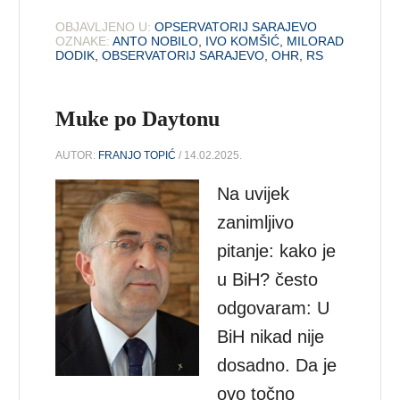
OBJAVLJENO U:
OPSERVATORIJ SARAJEVO
OZNAKE:
ANTO NOBILO
,
IVO KOMŠIĆ
,
MILORAD
DODIK
,
OBSERVATORIJ SARAJEVO
,
OHR
,
RS
Muke po Daytonu
AUTOR:
FRANJO TOPIĆ
/ 14.02.2025.
Na uvijek
zanimljivo
pitanje: kako je
u BiH? često
odgovaram: U
BiH nikad nije
dosadno. Da je
ovo točno