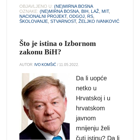
OBJAVLJENO U:
(NE)MIRNA BOSNA
OZNAKE:
(NE)MIRNA BOSNA
,
BIH
,
LAŽ
,
MIT
,
NACIONALNI PROJEKT
,
ODGOJ
,
RS
,
ŠKOLOVANJE
,
STVARNOST
,
ŽELJKO IVANKOVIĆ
Što je istina o Izbornom
zakonu BiH?
AUTOR:
IVO KOMŠIĆ
/ 11.05.2022.
Da li uopće
netko u
Hrvatskoj i u
hrvatskom
javnom
mnijenju želi
čuti istinu? Da li