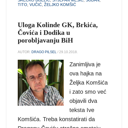
SREĆKO BIJELIĆ
,
STJEPAN MESIĆ
,
SUDAN
,
TITO
,
VUČIĆ
,
ŽELJKO KOMŠIĆ
Uloga Kolinde GK, Brkića,
Čovića i Dodika u
porobljavanju BiH
AUTOR:
DRAGO PILSEL
/ 29.10.2018.
Zanimljiva je
ova hajka na
Željka Komšića
i zato smo već
objavili dva
teksta Ive
Komšića. Treba konstatirati da