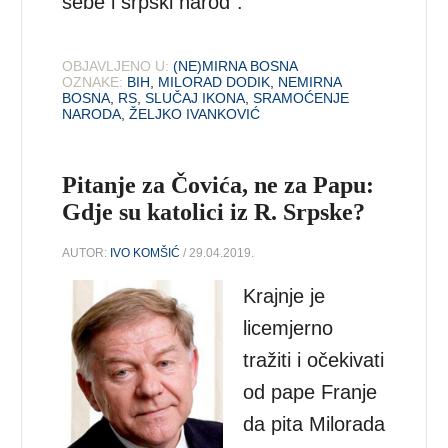
sebe i srpski narod”.
OBJAVLJENO U:
(NE)MIRNA BOSNA
OZNAKE:
BIH
,
MILORAD DODIK
,
NEMIRNA
BOSNA
,
RS
,
SLUČAJ IKONA
,
SRAMOĆENJE
NARODA
,
ŽELJKO IVANKOVIĆ
Pitanje za Čovića, ne za Papu:
Gdje su katolici iz R. Srpske?
AUTOR:
IVO KOMŠIĆ
/ 29.04.2019.
Krajnje je
licemjerno
tražiti i očekivati
od pape Franje
da pita Milorada