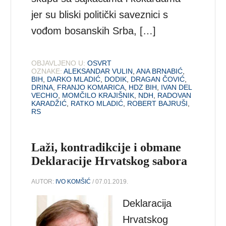
jer su bliski politički saveznici s
vođom bosanskih Srba, […]
OBJAVLJENO U:
OSVRT
OZNAKE:
ALEKSANDAR VULIN
,
ANA BRNABIĆ
,
BIH
,
DARKO MLADIĆ
,
DODIK
,
DRAGAN ČOVIĆ
,
DRINA
,
FRANJO KOMARICA
,
HDZ BIH
,
IVAN DEL
VECHIO
,
MOMČILO KRAJIŠNIK
,
NDH
,
RADOVAN
KARADŽIĆ
,
RATKO MLADIĆ
,
ROBERT BAJRUŠI
,
RS
Laži, kontradikcije i obmane
Deklaracije Hrvatskog sabora
AUTOR:
IVO KOMŠIĆ
/ 07.01.2019.
Deklaracija
Hrvatskog