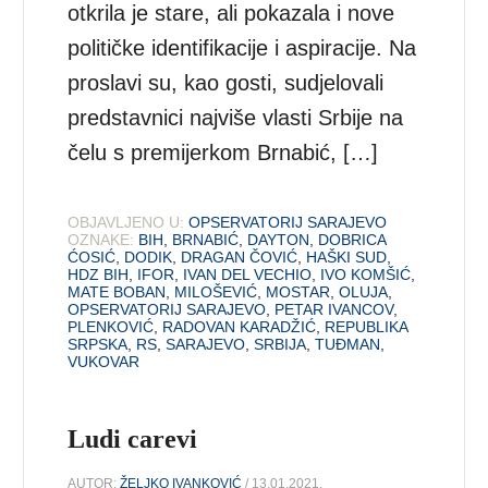
otkrila je stare, ali pokazala i nove
političke identifikacije i aspiracije. Na
proslavi su, kao gosti, sudjelovali
predstavnici najviše vlasti Srbije na
čelu s premijerkom Brnabić, […]
OBJAVLJENO U:
OPSERVATORIJ SARAJEVO
OZNAKE:
BIH
,
BRNABIĆ
,
DAYTON
,
DOBRICA
ĆOSIĆ
,
DODIK
,
DRAGAN ČOVIĆ
,
HAŠKI SUD
,
HDZ BIH
,
IFOR
,
IVAN DEL VECHIO
,
IVO KOMŠIĆ
,
MATE BOBAN
,
MILOŠEVIĆ
,
MOSTAR
,
OLUJA
,
OPSERVATORIJ SARAJEVO
,
PETAR IVANCOV
,
PLENKOVIĆ
,
RADOVAN KARADŽIĆ
,
REPUBLIKA
SRPSKA
,
RS
,
SARAJEVO
,
SRBIJA
,
TUĐMAN
,
VUKOVAR
Ludi carevi
AUTOR:
ŽELJKO IVANKOVIĆ
/ 13.01.2021.