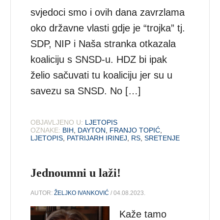
svjedoci smo i ovih dana zavrzlama
oko državne vlasti gdje je “trojka” tj.
SDP, NIP i Naša stranka otkazala
koaliciju s SNSD-u. HDZ bi ipak
želio sačuvati tu koaliciju jer su u
savezu sa SNSD. No […]
OBJAVLJENO U:
LJETOPIS
OZNAKE:
BIH
,
DAYTON
,
FRANJO TOPIĆ
,
LJETOPIS
,
PATRIJARH IRINEJ
,
RS
,
SRETENJE
Jednoumni u laži!
AUTOR:
ŽELJKO IVANKOVIĆ
/ 04.08.2023.
Kaže tamo