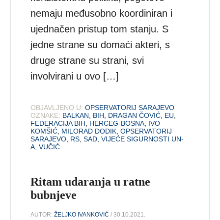
nemaju međusobno koordiniran i
ujednačen pristup tom stanju. S
jedne strane su domaći akteri, s
druge strane su strani, svi
involvirani u ovo […]
OBJAVLJENO U:
OPSERVATORIJ SARAJEVO
OZNAKE:
BALKAN
,
BIH
,
DRAGAN ČOVIĆ
,
EU
,
FEDERACIJA BIH
,
HERCEG-BOSNA
,
IVO
KOMŠIĆ
,
MILORAD DODIK
,
OPSERVATORIJ
SARAJEVO
,
RS
,
SAD
,
VIJEĆE SIGURNOSTI UN-
A
,
VUČIĆ
Ritam udaranja u ratne
bubnjeve
AUTOR:
ŽELJKO IVANKOVIĆ
/ 30.10.2021.