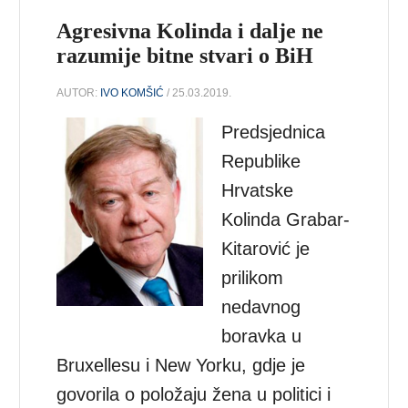
Agresivna Kolinda i dalje ne
razumije bitne stvari o BiH
AUTOR:
IVO KOMŠIĆ
/ 25.03.2019.
Predsjednica
Republike
Hrvatske
Kolinda Grabar-
Kitarović je
prilikom
nedavnog
boravka u
Bruxellesu i New Yorku, gdje je
govorila o položaju žena u politici i