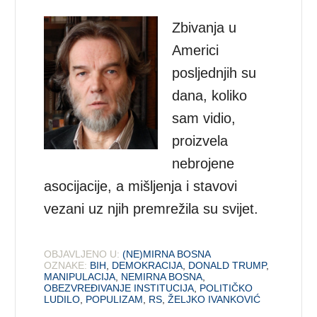
Zbivanja u
Americi
posljednjih su
dana, koliko
sam vidio,
proizvela
nebrojene
asocijacije, a mišljenja i stavovi
vezani uz njih premrežila su svijet.
OBJAVLJENO U:
(NE)MIRNA BOSNA
OZNAKE:
BIH
,
DEMOKRACIJA
,
DONALD TRUMP
,
MANIPULACIJA
,
NEMIRNA BOSNA
,
OBEZVREĐIVANJE INSTITUCIJA
,
POLITIČKO
LUDILO
,
POPULIZAM
,
RS
,
ŽELJKO IVANKOVIĆ