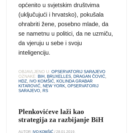
općenito u svjetskim društvima
(uključujući i hrvatsko), pokušala
ohrabriti žene, posebno mlade, da
se nametnu u politici, da ne uzmiču,
da vjeruju u sebe i svoju
inteligenciju.
OBJAVLJENO U:
OPSERVATORIJ SARAJEVO
OZNAKE:
BIH
,
BRUXELLES
,
DRAGAN ČOVIĆ
,
HDZ
,
IVO KOMŠIĆ
,
KOLINDA GRABAR
KITAROVIĆ
,
NEW YORK
,
OPSERVATORIJ
SARAJEVO
,
RS
Plenkovićeve laži kao
strategija za razbijanje BiH
AUTOR:
IVO KOMŠIĆ
/ 28.01.2019.