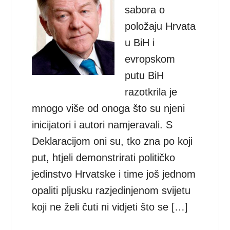
sabora o
položaju Hrvata
u BiH i
evropskom
putu BiH
razotkrila je
mnogo više od onoga što su njeni
inicijatori i autori namjeravali. S
Deklaracijom oni su, tko zna po koji
put, htjeli demonstrirati političko
jedinstvo Hrvatske i time još jednom
opaliti pljusku razjedinjenom svijetu
koji ne želi čuti ni vidjeti što se […]