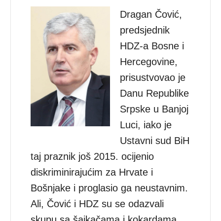
Dragan Čović,
predsjednik
HDZ-a Bosne i
Hercegovine,
prisustvovao je
Danu Republike
Srpske u Banjoj
Luci, iako je
Ustavni sud BiH
taj praznik još 2015. ocijenio
diskriminirajućim za Hrvate i
Bošnjake i proglasio ga neustavnim.
Ali, Čović i HDZ su se odazvali
skupu sa šajkačama i kokardama