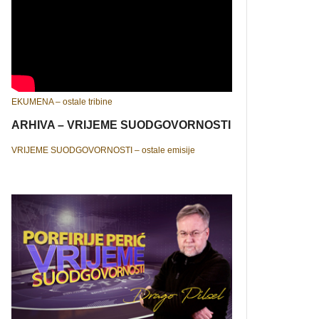
EKUMENA – ostale tribine
ARHIVA – VRIJEME SUODGOVORNOSTI
VRIJEME SUODGOVORNOSTI – ostale emisije