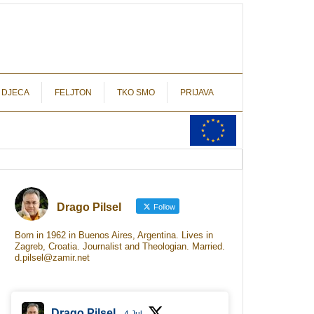
autograf.hr
novinarstvo s potpisom
 DJECA
FELJTON
TKO SMO
PRIJAVA
Drago Pilsel
Follow
Born in 1962 in Buenos Aires, Argentina. Lives in
Zagreb, Croatia. Journalist and Theologian. Married.
d.pilsel@zamir.net
Drago Pilsel