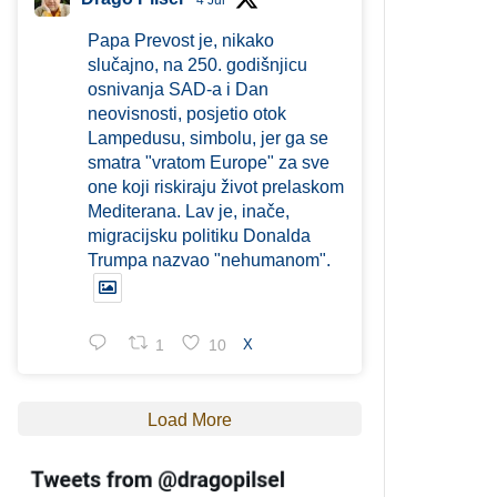
4 Jul
Papa Prevost je, nikako
slučajno, na 250. godišnjicu
osnivanja SAD-a i Dan
neovisnosti, posjetio otok
Lampedusu, simbolu, jer ga se
smatra "vratom Europe" za sve
one koji riskiraju život prelaskom
Mediterana. Lav je, inače,
migracijsku politiku Donalda
Trumpa nazvao "nehumanom".
1
10
X
Load More