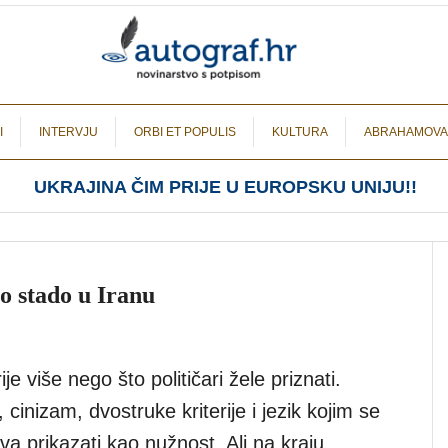
I
INTERVJU
ORBI ET POPULIS
KULTURA
ABRAHAMOVA
UKRAJINA ČIM PRIJE U EUROPSKU UNIJU!!
o stado u Iranu
ije više nego što političari žele priznati.
 cinizam, dvostruke kriterije i jezik kojim se
va prikazati kao nužnost. Ali na kraju