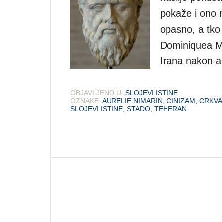
pokaže i ono n
opasno, a tko
Dominiquea Ma
Irana nakon a
OBJAVLJENO U:
SLOJEVI ISTINE
OZNAKE:
AURELIE NIMARIN
,
CINIZAM
,
CRKVA
SLOJEVI ISTINE
,
STADO
,
TEHERAN