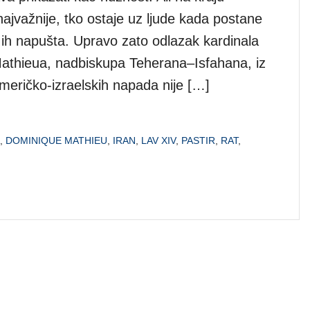
ajvažnije, tko ostaje uz ljude kada postane
 ih napušta. Upravo zato odlazak kardinala
thieua, nadbiskupa Teherana–Isfahana, iz
meričko-izraelskih napada nije […]
,
DOMINIQUE MATHIEU
,
IRAN
,
LAV XIV
,
PASTIR
,
RAT
,