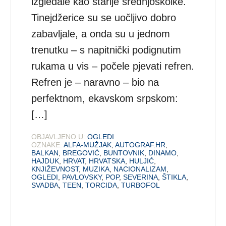
izgledale kao starije srednjoškolke.
Tinejdžerice su se uočljivo dobro
zabavljale, a onda su u jednom
trenutku – s napitnički podignutim
rukama u vis – počele pjevati refren.
Refren je – naravno – bio na
perfektnom, ekavskom srpskom:
[…]
OBJAVLJENO U:
OGLEDI
OZNAKE:
ALFA-MUŽJAK
,
AUTOGRAF.HR
,
BALKAN
,
BREGOVIĆ
,
BUNTOVNIK
,
DINAMO
,
HAJDUK
,
HRVAT
,
HRVATSKA
,
HULJIĆ
,
KNJIŽEVNOST
,
MUZIKA
,
NACIONALIZAM
,
OGLEDI
,
PAVLOVSKY
,
POP
,
SEVERINA
,
ŠTIKLA
,
SVADBA
,
TEEN
,
TORCIDA
,
TURBOFOL