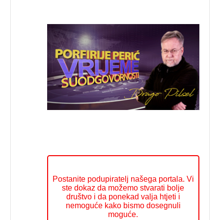
Postanite podupiratelj našega portala. Vi
ste dokaz da možemo stvarati bolje
društvo i da ponekad valja htjeti i
nemoguće kako bismo dosegnuli
moguće.