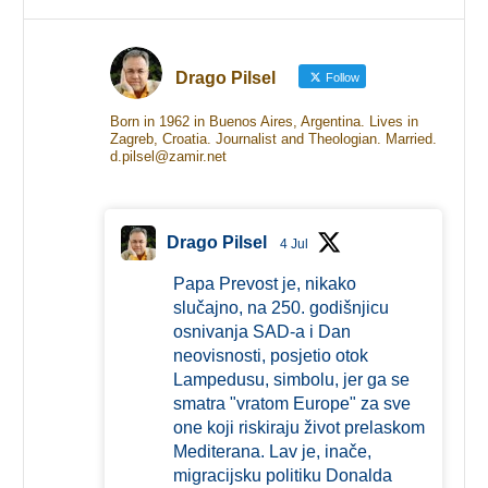
Drago Pilsel
Follow
Born in 1962 in Buenos Aires, Argentina. Lives in
Zagreb, Croatia. Journalist and Theologian. Married.
d.pilsel@zamir.net
Drago Pilsel
4 Jul
Papa Prevost je, nikako
slučajno, na 250. godišnjicu
osnivanja SAD-a i Dan
neovisnosti, posjetio otok
Lampedusu, simbolu, jer ga se
smatra "vratom Europe" za sve
one koji riskiraju život prelaskom
Mediterana. Lav je, inače,
migracijsku politiku Donalda