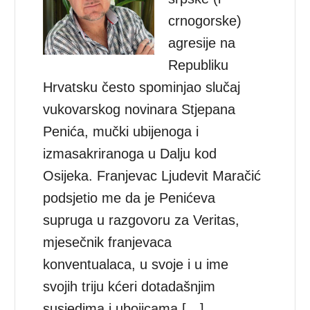
crnogorske)
agresije na
Republiku
Hrvatsku često spominjao slučaj
vukovarskog novinara Stjepana
Penića, mučki ubijenoga i
izmasakriranoga u Dalju kod
Osijeka. Franjevac Ljudevit Maračić
podsjetio me da je Penićeva
supruga u razgovoru za Veritas,
mjesečnik franjevaca
konventualaca, u svoje i u ime
svojih triju kćeri dotadašnjim
susjedima i ubojicama […]