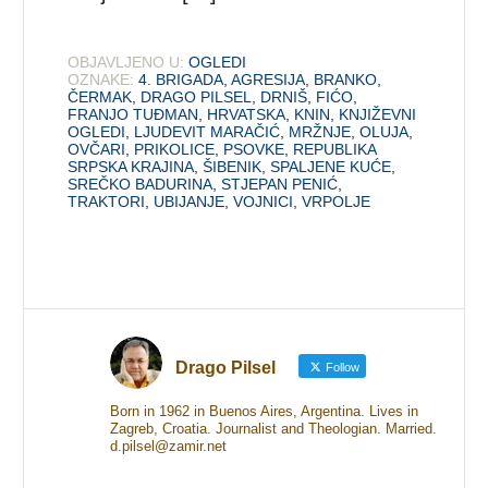
OBJAVLJENO U:
OGLEDI
OZNAKE:
4. BRIGADA
,
AGRESIJA
,
BRANKO
,
ČERMAK
,
DRAGO PILSEL
,
DRNIŠ
,
FIĆO
,
FRANJO TUĐMAN
,
HRVATSKA
,
KNIN
,
KNJIŽEVNI
OGLEDI
,
LJUDEVIT MARAČIĆ
,
MRŽNJE
,
OLUJA
,
OVČARI
,
PRIKOLICE
,
PSOVKE
,
REPUBLIKA
SRPSKA KRAJINA
,
ŠIBENIK
,
SPALJENE KUĆE
,
SREČKO BADURINA
,
STJEPAN PENIĆ
,
TRAKTORI
,
UBIJANJE
,
VOJNICI
,
VRPOLJE
Drago Pilsel
Follow
Born in 1962 in Buenos Aires, Argentina. Lives in
Zagreb, Croatia. Journalist and Theologian. Married.
d.pilsel@zamir.net