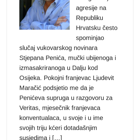
agresije na
Republiku
Hrvatsku često
spominjao
slučaj vukovarskog novinara
Stjepana Penića, mučki ubijenoga i
izmasakriranoga u Dalju kod
Osijeka. Pokojni franjevac Ljudevit
Maračić podsjetio me da je
Penićeva supruga u razgovoru za
Veritas, mjesečnik franjevaca
konventualaca, u svoje i u ime
svojih triju kćeri dotadašnjim
susjedima i […]