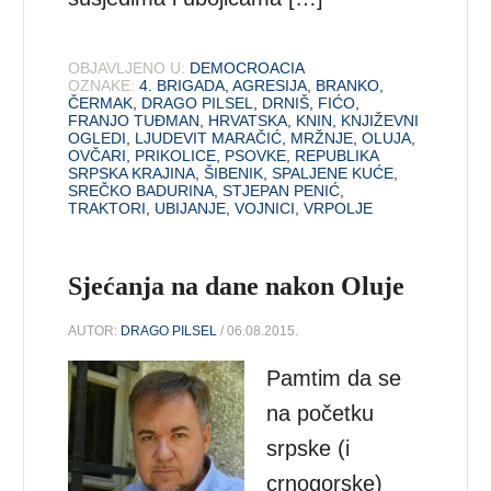
OBJAVLJENO U:
DEMOCROACIA
OZNAKE:
4. BRIGADA
,
AGRESIJA
,
BRANKO
,
ČERMAK
,
DRAGO PILSEL
,
DRNIŠ
,
FIĆO
,
FRANJO TUĐMAN
,
HRVATSKA
,
KNIN
,
KNJIŽEVNI
OGLEDI
,
LJUDEVIT MARAČIĆ
,
MRŽNJE
,
OLUJA
,
OVČARI
,
PRIKOLICE
,
PSOVKE
,
REPUBLIKA
SRPSKA KRAJINA
,
ŠIBENIK
,
SPALJENE KUĆE
,
SREČKO BADURINA
,
STJEPAN PENIĆ
,
TRAKTORI
,
UBIJANJE
,
VOJNICI
,
VRPOLJE
Sjećanja na dane nakon Oluje
AUTOR:
DRAGO PILSEL
/ 06.08.2015.
Pamtim da se
na početku
srpske (i
crnogorske)