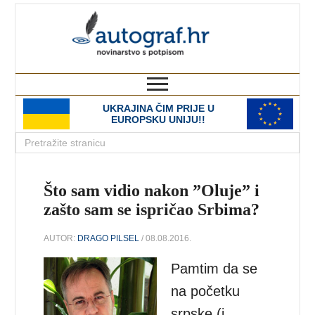
autograf.hr
novinarstvo s potpisom
UKRAJINA ČIM PRIJE U
EUROPSKU UNIJU!!
Što sam vidio nakon ”Oluje” i
zašto sam se ispričao Srbima?
AUTOR:
DRAGO PILSEL
/ 08.08.2016.
Pamtim da se
na početku
srpske (i