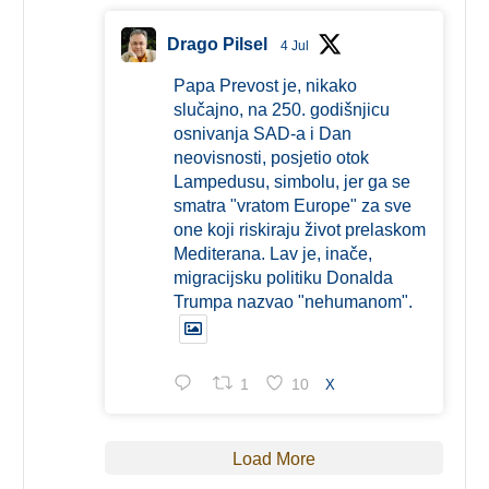
Drago Pilsel
4 Jul
Papa Prevost je, nikako
slučajno, na 250. godišnjicu
osnivanja SAD-a i Dan
neovisnosti, posjetio otok
Lampedusu, simbolu, jer ga se
smatra "vratom Europe" za sve
one koji riskiraju život prelaskom
Mediterana. Lav je, inače,
migracijsku politiku Donalda
Trumpa nazvao "nehumanom".
1
10
X
Load More