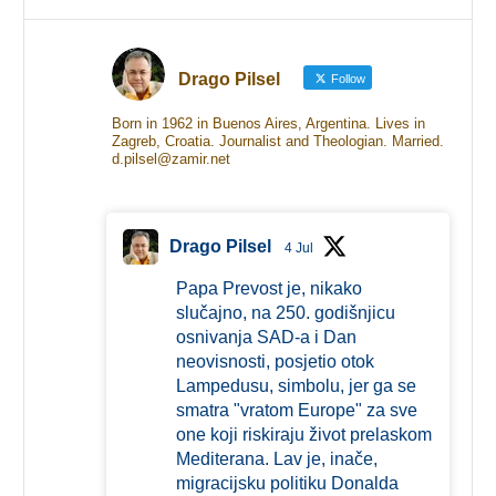
Drago Pilsel
Follow
Born in 1962 in Buenos Aires, Argentina. Lives in
Zagreb, Croatia. Journalist and Theologian. Married.
d.pilsel@zamir.net
Drago Pilsel
4 Jul
Papa Prevost je, nikako
slučajno, na 250. godišnjicu
osnivanja SAD-a i Dan
neovisnosti, posjetio otok
Lampedusu, simbolu, jer ga se
smatra "vratom Europe" za sve
one koji riskiraju život prelaskom
Mediterana. Lav je, inače,
migracijsku politiku Donalda