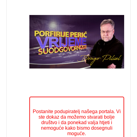
Postanite podupiratelj našega portala. Vi
ste dokaz da možemo stvarati bolje
društvo i da ponekad valja htjeti i
nemoguće kako bismo dosegnuli
moguće.