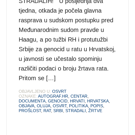
STRADALIH! U posljednja dva
tjedna, otkada je počela glavna
rasprava u sudskom postupku pred
Međunarodnim sudom pravde u
Haagu, a po tužbi RH i protutužbi
Srbije za genocid u ratu u Hrvatskoj,
u javnosti se učestalo spominju
različiti podaci o broju žrtava rata.
Pritom se […]
OBJAVLJENO U:
OSVRT
OZNAKE:
AUTOGRAF.HR
,
CENTAR
,
DOCUMENTA
,
GENOCID
,
HRVATI
,
HRVATSKA
,
OBJAVA
,
OLUJA
,
OSVRT
,
POLITIKA
,
POPIS
,
PROŠLOST
,
RAT
,
SRBI
,
STRADALI
,
ŽRTVE