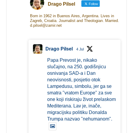
Drago Pilsel
Follow
Born in 1962 in Buenos Aires, Argentina. Lives in
Zagreb, Croatia. Journalist and Theologian. Married.
d.pilsel@zamir.net
Drago Pilsel
4 Jul
Papa Prevost je, nikako
slučajno, na 250. godišnjicu
osnivanja SAD-a i Dan
neovisnosti, posjetio otok
Lampedusu, simbolu, jer ga se
smatra "vratom Europe" za sve
one koji riskiraju život prelaskom
Mediterana. Lav je, inače,
migracijsku politiku Donalda
Trumpa nazvao "nehumanom".