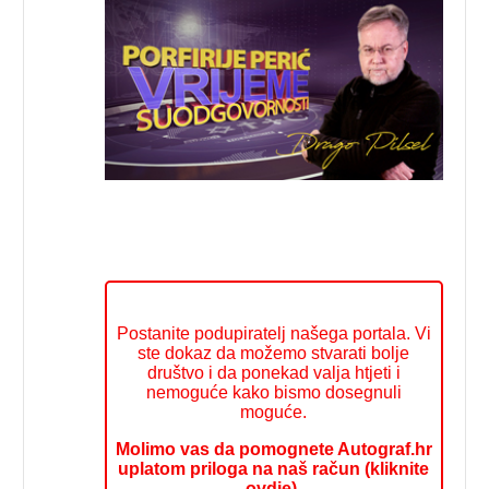
Postanite podupiratelj našega portala. Vi
ste dokaz da možemo stvarati bolje
društvo i da ponekad valja htjeti i
nemoguće kako bismo dosegnuli
moguće.
Molimo vas da pomognete Autograf.hr
uplatom priloga na naš račun (kliknite
ovdje).