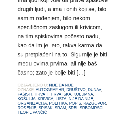
drugih ljudi, a ima i onih koji se, bilo
samim rođenjem, bilo nekom
specifičnom zaslugom ili krivicom,
na tim spiskovima počesto nađu,
kao da im je, eto, takva karma da
su pretplaćeni na to. Sigurnije je biti
među ovima prvima, ali nije baš
časno; zato je bolje biti […]
OBJAVLJENO U:
NIJE DA NIJE
OZNAKE:
AUTOGRAF.HR
,
DRUŠTVO
,
DUNAV
,
FAŠISTI
,
HRVATI
,
HRVATSKA
,
KOLUMNA
,
KOŠULJA
,
KRIVICA
,
LISTA
,
NIJE DA NIJE
,
ORGANIZACIJA
,
POLITIKA
,
POPIS
,
RAZGOVOR
,
ROĐENJE
,
SPISAK
,
SRAM
,
SRBI
,
SRBOMRSCI
,
TEOFIL PANČIĆ