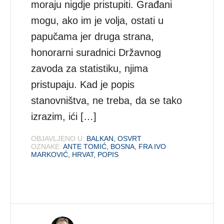
moraju nigdje pristupiti. Građani
mogu, ako im je volja, ostati u
papučama jer druga strana,
honorarni suradnici Državnog
zavoda za statistiku, njima
pristupaju. Kad je popis
stanovništva, ne treba, da se tako
izrazim, ići […]
OBJAVLJENO U:
BALKAN
,
OSVRT
OZNAKE:
ANTE TOMIĆ
,
BOSNA
,
FRA IVO
MARKOVIĆ
,
HRVAT
,
POPIS