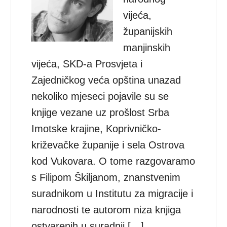
vijeća,
županijskih
manjinskih
vijeća, SKD-a Prosvjeta i
Zajedničkog veća opština unazad
nekoliko mjeseci pojavile su se
knjige vezane uz prošlost Srba
Imotske krajine, Koprivničko-
križevačke županije i sela Ostrova
kod Vukovara. O tome razgovaramo
s Filipom Škiljanom, znanstvenim
suradnikom u Institutu za migracije i
narodnosti te autorom niza knjiga
ostvarenih u suradnji […]