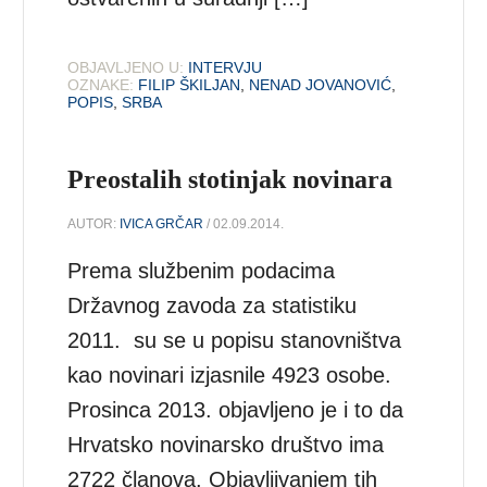
OBJAVLJENO U:
INTERVJU
OZNAKE:
FILIP ŠKILJAN
,
NENAD JOVANOVIĆ
,
POPIS
,
SRBA
Preostalih stotinjak novinara
AUTOR:
IVICA GRČAR
/ 02.09.2014.
Prema službenim podacima
Državnog zavoda za statistiku
2011. su se u popisu stanovništva
kao novinari izjasnile 4923 osobe.
Prosinca 2013. objavljeno je i to da
Hrvatsko novinarsko društvo ima
2722 članova. Objavljivanjem tih