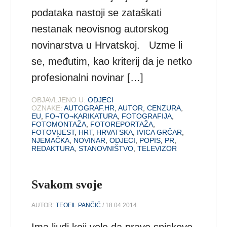
podataka nastoji se zataškati
nestanak neovisnog autorskog
novinarstva u Hrvatskoj. Uzme li
se, međutim, kao kriterij da je netko
profesionalni novinar […]
OBJAVLJENO U:
ODJECI
OZNAKE:
AUTOGRAF.HR
,
AUTOR
,
CENZURA
,
EU
,
FO¬TO¬KARIKATURA
,
FOTOGRAFIJA
,
FOTOMONTAŽA
,
FOTOREPORTAŽA
,
FOTOVIJEST
,
HRT
,
HRVATSKA
,
IVICA GRČAR
,
NJEMAČKA
,
NOVINAR
,
ODJECI
,
POPIS
,
PR
,
REDAKTURA
,
STANOVNIŠTVO
,
TELEVIZOR
Svakom svoje
AUTOR:
TEOFIL PANČIĆ
/ 18.04.2014.
Ima ljudi koji vole da prave spiskove