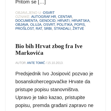
Pritom se […]
OBJAVLJENO U:
OSVRT
OZNAKE:
AUTOGRAF.HR
,
CENTAR
,
DOCUMENTA
,
GENOCID
,
HRVATI
,
HRVATSKA
,
OBJAVA
,
OLUJA
,
OSVRT
,
POLITIKA
,
POPIS
,
PROŠLOST
,
RAT
,
SRBI
,
STRADALI
,
ŽRTVE
Bio bih Hrvat zbog fra Ive
Markovića
AUTOR:
ANTE TOMIĆ
/ 15.10.2013.
Predsjednik Ivo Josipović pozvao je
bosanskohercegovačke Hrvate da
pristupe popisu stanovništva.
Upravo je tako kazao, pristupite
popisu, premda građani zapravo ne