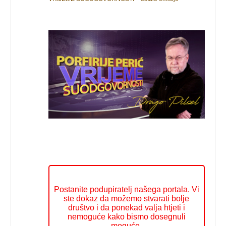
Postanite podupiratelj našega portala. Vi
ste dokaz da možemo stvarati bolje
društvo i da ponekad valja htjeti i
nemoguće kako bismo dosegnuli
moguće.