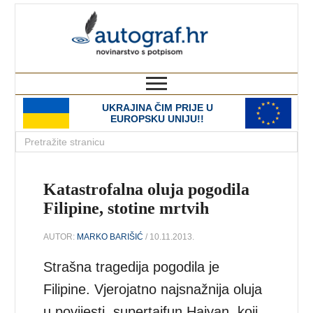
autograf.hr
novinarstvo s potpisom
UKRAJINA ČIM PRIJE U
EUROPSKU UNIJU!!
Katastrofalna oluja pogodila
Filipine, stotine mrtvih
AUTOR:
MARKO BARIŠIĆ
/ 10.11.2013.
Strašna tragedija pogodila je
Filipine. Vjerojatno najsnažnija oluja
u povijesti, supertajfun Haiyan, koji