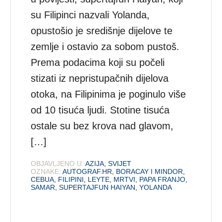
su Filipinci nazvali Yolanda,
opustošio je središnje dijelove te
zemlje i ostavio za sobom pustoš.
Prema podacima koji su počeli
stizati iz nepristupačnih dijelova
otoka, na Filipinima je poginulo više
od 10 tisuća ljudi. Stotine tisuća
ostale su bez krova nad glavom,
[…]
OBJAVLJENO U:
AZIJA
,
SVIJET
OZNAKE:
AUTOGRAF.HR
,
BORACAY I MINDOR
,
CEBUA
,
FILIPINI
,
LEYTE
,
MRTVI
,
PAPA FRANJO
,
SAMAR
,
SUPERTAJFUN HAIYAN
,
YOLANDA