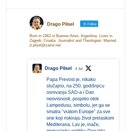
Drago Pilsel
Follow
Born in 1962 in Buenos Aires, Argentina. Lives in
Zagreb, Croatia. Journalist and Theologian. Married.
d.pilsel@zamir.net
Drago Pilsel
4 Jul
Papa Prevost je, nikako
slučajno, na 250. godišnjicu
osnivanja SAD-a i Dan
neovisnosti, posjetio otok
Lampedusu, simbolu, jer ga se
smatra "vratom Europe" za sve
one koji riskiraju život prelaskom
Mediterana. Lav je, inače,
migracijsku politiku Donalda