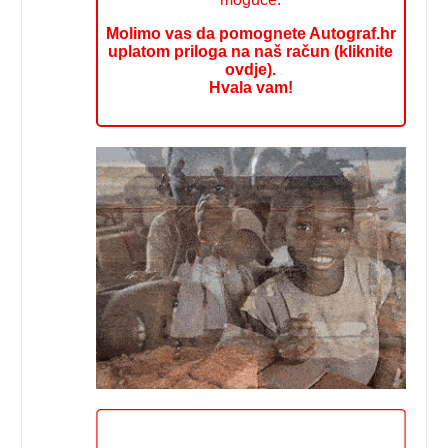
Molimo vas da pomognete Autograf.hr
uplatom priloga na naš račun (kliknite
ovdje).
Hvala vam!