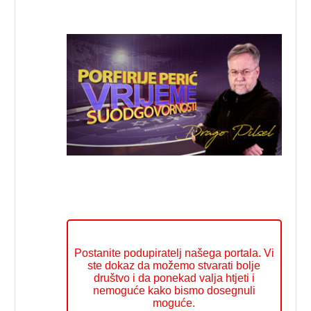
Postanite podupiratelj našega portala. Vi
ste dokaz da možemo stvarati bolje
društvo i da ponekad valja htjeti i
nemoguće kako bismo dosegnuli
moguće.