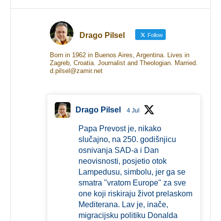
Drago Pilsel
Follow
Born in 1962 in Buenos Aires, Argentina. Lives in
Zagreb, Croatia. Journalist and Theologian. Married.
d.pilsel@zamir.net
Drago Pilsel
4 Jul
Papa Prevost je, nikako
slučajno, na 250. godišnjicu
osnivanja SAD-a i Dan
neovisnosti, posjetio otok
Lampedusu, simbolu, jer ga se
smatra "vratom Europe" za sve
one koji riskiraju život prelaskom
Mediterana. Lav je, inače,
migracijsku politiku Donalda