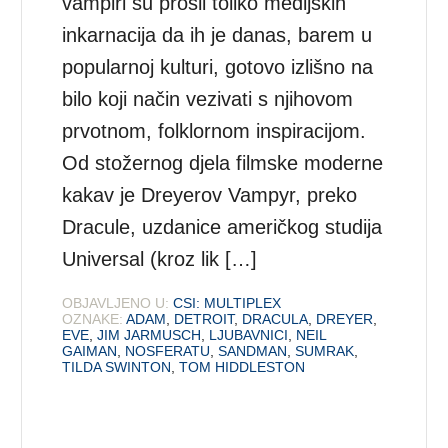
vampiri su prošli toliko medijskih
inkarnacija da ih je danas, barem u
popularnoj kulturi, gotovo izlišno na
bilo koji način vezivati s njihovom
prvotnom, folklornom inspiracijom.
Od stožernog djela filmske moderne
kakav je Dreyerov Vampyr, preko
Dracule, uzdanice američkog studija
Universal (kroz lik […]
OBJAVLJENO U:
CSI: MULTIPLEX
OZNAKE:
ADAM
,
DETROIT
,
DRACULA
,
DREYER
,
EVE
,
JIM JARMUSCH
,
LJUBAVNICI
,
NEIL
GAIMAN
,
NOSFERATU
,
SANDMAN
,
SUMRAK
,
TILDA SWINTON
,
TOM HIDDLESTON