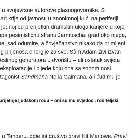
i u svojevrsne autorove glasnogovornike. S
ad krije od javnosti u anonimnoj kući na periferiji
jednoj od prerijetkih dramskih uloga karijere u kojoj
stupa pesimističnu stranu Jarmuscha: grad oko njega,
zbe, sad odumire, a čovječanstvo nikako da primijeni
og prijenosa energije za sve. Sâm Adam živi izvan
eslinog generatora u dvorištu – ali ostatak svijeta
eksploatacije i bijede koju ona sa sobom nosi.
otagonist
Sandmana
Neila Gaimana, a i ćud mu je
ijetnje ljudskom rodu – oni su mu svjedoci, roditeljski
 u Tangeru, gdje joj društvo pravi Kit Marlowe.
Pravi