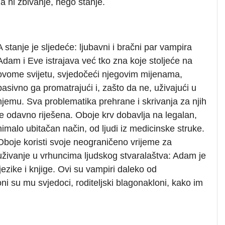
 ni zbivanje, nego stanje.
A stanje je sljedeće: ljubavni i bračni par vampira
Adam i Eve istrajava već tko zna koje stoljeće na
ovome svijetu, svjedočeći njegovim mijenama,
pasivno ga promatrajući i, zašto da ne, uživajući u
njemu. Sva problematika prehrane i skrivanja za njih
je odavno riješena. Oboje krv dobavlja na legalan,
nimalo ubitačan način, od ljudi iz medicinske struke.
Oboje koristi svoje neograničeno vrijeme za
uživanje u vrhuncima ljudskog stvaralaštva: Adam je
ezike i knjige. Ovi su vampiri daleko od
oni su mu svjedoci, roditeljski blagonakloni, kako im