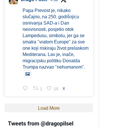
4 Jul
Papa Prevost je, nikako
slučajno, na 250. godišnjicu
osnivanja SAD-a i Dan
neovisnosti, posjetio otok
Lampedusu, simbolu, jer ga se
smatra "vratom Europe" za sve
one koji riskiraju život prelaskom
Mediterana. Lav je, inače,
migracijsku politiku Donalda
Trumpa nazvao "nehumanom".
1
10
X
Load More