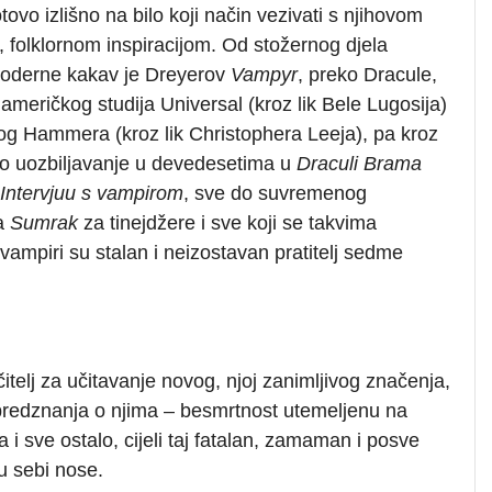
otovo izlišno na bilo koji način vezivati s njihovom
 folklornom inspiracijom. Od stožernog djela
moderne kakav je Dreyerov
Vampyr
, preko Dracule,
američkog studija Universal (kroz lik Bele Lugosija)
kog Hammera (kroz lik Christophera Leeja), pa kroz
o uozbiljavanje u devedesetima u
Draculi Brama
Intervjuu s vampirom
, sve do suvremenog
a
Sumrak
za tinejdžere i sve koji se takvima
 vampiri su stalan i neizostavan pratitelj sedme
itelj za učitavanje novog, njoj zanimljivog značenja,
predznanja o njima – besmrtnost utemeljenu na
a i sve ostalo, cijeli taj fatalan, zamaman i posve
 u sebi nose.