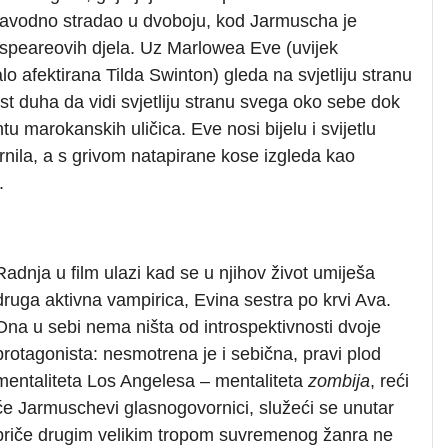
navodno stradao u dvoboju, kod Jarmuscha je
espeareovih djela. Uz Marlowea Eve (uvijek
 afektirana Tilda Swinton) gleda na svjetliju stranu
st duha da vidi svjetliju stranu svega oko sebe dok
u marokanskih uličica. Eve nosi bijelu i svijetlu
ila, a s grivom natapirane kose izgleda kao
.
Radnja u film ulazi kad se u njihov život umiješa
druga aktivna vampirica, Evina sestra po krvi Ava.
Ona u sebi nema ništa od introspektivnosti dvoje
protagonista: nesmotrena je i sebična, pravi plod
mentaliteta Los Angelesa – mentaliteta
zombija
, reći
će Jarmuschevi glasnogovornici, služeći se unutar
priče drugim velikim tropom suvremenog žanra ne