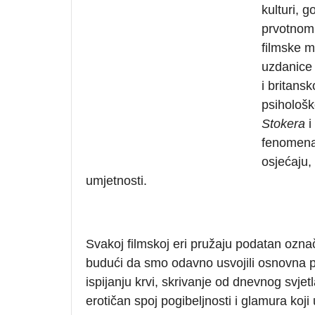
kulturi, g
prvotnom,
filmske 
uzdanice 
i britans
psihološk
Stokera
i
fenomen
osjećaju,
umjetnosti.
Svakoj filmskoj eri pružaju podatan označ
budući da smo odavno usvojili osnovna 
ispijanju krvi, skrivanje od dnevnog svjetl
erotičan spoj pogibeljnosti i glamura koji