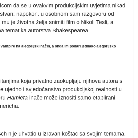
njenicom da se u ovakvim produkcijskim uvjetima nikad
stvari: napokon, u osobnom sam razgovoru od
u je životna želja snimiti film o Nikoli Tesli, a
tna tematika autorstva Shakespearea.
i vampire na alegorijski način, a onda im podari jednako alegorijsko
 pitanjima koja privatno zaokupljaju njihova autora s
o je ujedno i svjedočanstvo produkcijskoj realnosti u
oru
Hamleta
inače može iznositi samo etablirani
ericha.
ch nije uhvatio u izravan koštac sa svojim temama.