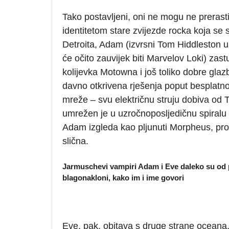
Tako postavljeni, oni ne mogu ne prerast
identitetom stare zvijezde rocka koja se s
Detroita, Adam (izvrsni Tom Hiddleston u 
će očito zauvijek biti Marvelov Loki) za
kolijevka Motowna i još toliko dobre gla
davno otkrivena rješenja poput besplatn
mreže – svu električnu struju dobiva od T
umrežen je u uzročnoposljedičnu spiralu 
Adam izgleda kao pljunuti Morpheus, pr
slična.
Jarmuschevi vampiri Adam i Eve daleko su od pr
blagonakloni, kako im i ime govori
Eve, pak, obitava s druge strane oceana,