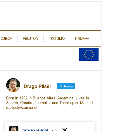
autograf.hr
novinarstvo s potpisom
 DJECA
FELJTON
TKO SMO
PRIJAVA
Drago Pilsel
Follow
Born in 1962 in Buenos Aires, Argentina. Lives in
Zagreb, Croatia. Journalist and Theologian. Married.
d.pilsel@zamir.net
Drago Pilsel