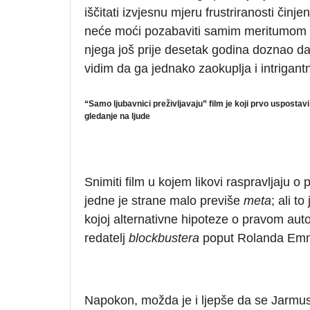
iščitati izvjesnu mjeru frustriranosti či
neće moći pozabaviti samim meritumom 
njega još prije desetak godina doznao da m
vidim da ga jednako zaokuplja i intrigan
“Samo ljubavnici preživljavaju” film je koji prvo uspostav
gledanje na ljude
Snimiti film u kojem likovi raspravljaju o
jedne je strane malo previše
meta
; ali t
kojoj alternativne hipoteze o pravom aut
redatelj
blockbustera
poput Rolanda Emm
Napokon, možda je i ljepše da se Jarmus