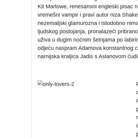
Kit Marlowe, renesansni engleski pisac 
vremešni vampir i pravi autor niza Shak
nezemaljski glamurozna i istodobno nimalo
ljudskog postojanja, pronalazeći pribrano
uživa u dugim noćnim šetnjama po labirint
odjeću naspram Adamova konstantnog crn
narnijska kraljica Jadis s Aslanovom ćudi