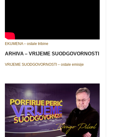
EKUMENA – ostale tribine
ARHIVA – VRIJEME SUODGOVORNOSTI
VRIJEME SUODGOVORNOSTI – ostale emisije