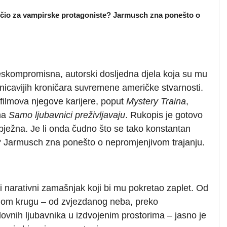
lučio za vampirske protagoniste? Jarmusch zna ponešto o
skompromisna, autorski dosljedna djela koja su mu
onicavijih kroničara suvremene američke stvarnosti.
 filmova njegove karijere, poput
Mystery Traina
,
lma
Samo ljubavnici preživljavaju
. Rukopis je gotovo
bježna. Je li onda čudno što se tako konstantan
? Jarmusch zna ponešto o nepromjenjivom trajanju.
ti narativni zamašnjak koji bi mu pokretao zaplet. Od
renom krugu – od zvjezdanog neba, preko
ovnih ljubavnika u izdvojenim prostorima – jasno je