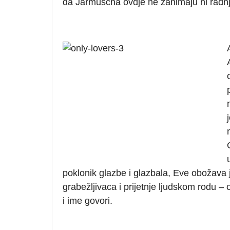
da Jarmuscha ovdje ne zanimaju ni radnja
poklonik glazbe i glazbala, Eve obožava j
grabežljivaca i prijetnje ljudskom rodu – 
i ime govori.