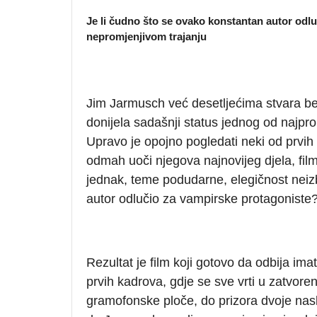
Je li čudno što se ovako konstantan autor od
nepromjenjivom trajanju
Jim Jarmusch već desetljećima stvara be
donijela sadašnji status jednog od najpr
Upravo je opojno pogledati neki od prvih
odmah uoči njegova najnovijeg djela, fi
jednak, teme podudarne, elegičnost neiz
autor odlučio za vampirske protagoniste
Rezultat je film koji gotovo da odbija ima
prvih kadrova, gdje se sve vrti u zatvo
gramofonske ploče, do prizora dvoje nasl