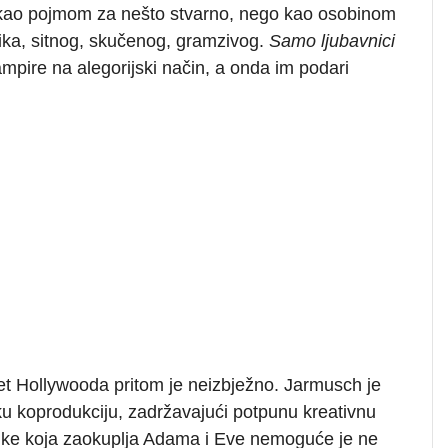
kao pojmom za nešto stvarno, nego kao osobinom
lika, sitnog, skučenog, gramzivog.
Samo ljubavnici
ampire na alegorijski način, a onda im podari
et Hollywooda pritom je neizbježno. Jarmusch je
u koprodukciju, zadržavajući potpunu kreativnu
atike koja zaokuplja Adama i Eve nemoguće je ne