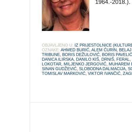
1964.-2018.).
OBJAVLJENO U:
IZ PRIJESTOLNICE (KULTUR
OZNAKE:
AHMED BURIĆ
,
ALEM ĆURIN
,
BELAJ
TRIBUNE
,
BORIS DEŽULOVIĆ
,
BORIS PAVELI
DANICA ILIRSKA
,
DANILO KIŠ
,
DRNIŠ
,
FERAL
,
LOKOTAR
,
MILJENKO JERGOVIĆ
,
MUHAREM 
SINAN GUDŽEVIĆ
,
SLOBODNA DALMACIJA
,
S
TOMISLAV MARKOVIĆ
,
VIKTOR IVANČIĆ
,
ZAG