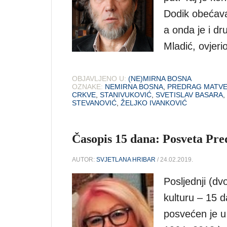
Dodik obećavao
a onda je i dr
Mladić, ovjeri
OBJAVLJENO U:
(NE)MIRNA BOSNA
OZNAKE:
NEMIRNA BOSNA
,
PREDRAG MATVE
CRKVE
,
STANIVUKOVIĆ
,
SVETISLAV BASARA
,
STEVANOVIĆ
,
ŽELJKO IVANKOVIĆ
Časopis 15 dana: Posveta Pre
AUTOR:
SVJETLANA HRIBAR
/ 24.02.2019.
Posljednji (dv
kulturu – 15 d
posvećen je u 