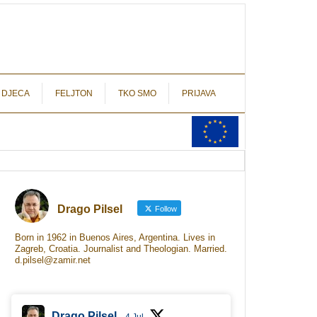
autograf.hr
novinarstvo s potpisom
 DJECA
FELJTON
TKO SMO
PRIJAVA
Drago Pilsel
Follow
Born in 1962 in Buenos Aires, Argentina. Lives in
Zagreb, Croatia. Journalist and Theologian. Married.
d.pilsel@zamir.net
Drago Pilsel