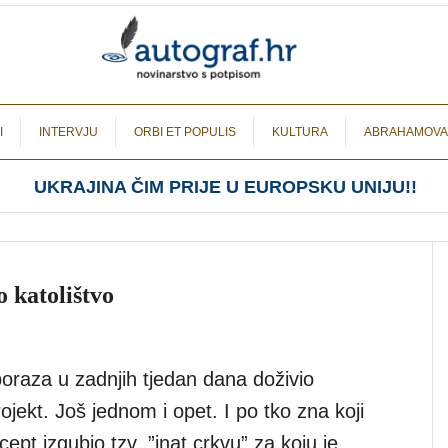
I
INTERVJU
ORBI ET POPULIS
KULTURA
ABRAHAMOVA
UKRAJINA ČIM PRIJE U EUROPSKU UNIJU!!
 katolištvo
poraza u zadnjih tjedan dana doživio
rojekt. Još jednom i opet. I po tko zna koji
cept izgubio tzv. ”inat crkvu” za koju je