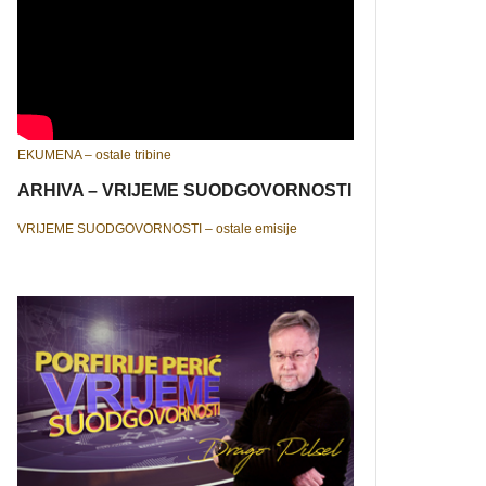
EKUMENA – ostale tribine
ARHIVA – VRIJEME SUODGOVORNOSTI
VRIJEME SUODGOVORNOSTI – ostale emisije