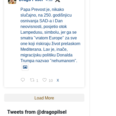
4 Jul
Papa Prevost je, nikako
slučajno, na 250. godišnjicu
osnivanja SAD-a i Dan
neovisnosti, posjetio otok
Lampedusu, simbolu, jer ga se
smatra "vratom Europe" za sve
one koji riskiraju život prelaskom
Mediterana. Lav je, inače,
migracijsku politiku Donalda
Trumpa nazvao "nehumanom".
1
10
X
Load More