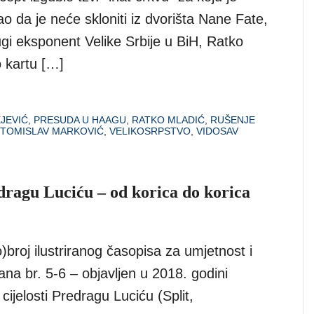
 da je neće skloniti iz dvorišta Nane Fate,
ugi eksponent Velike Srbije u BiH, Ratko
o kartu […]
JEVIĆ
,
PRESUDA U HAAGU
,
RATKO MLADIĆ
,
RUŠENJE
TOMISLAV MARKOVIĆ
,
VELIKOSRPSTVO
,
VIDOSAV
dragu Luciću – od korica do korica
o)broj ilustriranog časopisa za umjetnost i
ana br. 5-6 – objavljen u 2018. godini
cijelosti Predragu Luciću (Split,