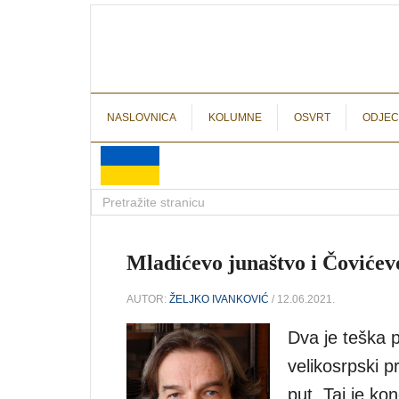
NASLOVNICA
KOLUMNE
OSVRT
ODJEC
Mladićevo junaštvo i Čovićevo
AUTOR:
ŽELJKO IVANKOVIĆ
/ 12.06.2021.
Dva je teška 
velikosrpski p
put. Taj je kon