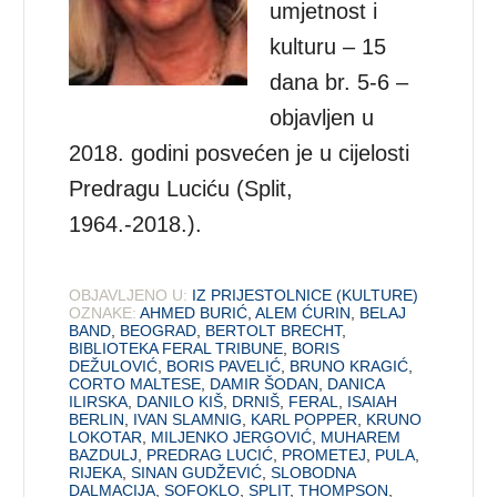
umjetnost i
kulturu – 15
dana br. 5-6 –
objavljen u
2018. godini posvećen je u cijelosti
Predragu Luciću (Split,
1964.-2018.).
OBJAVLJENO U:
IZ PRIJESTOLNICE (KULTURE)
OZNAKE:
AHMED BURIĆ
,
ALEM ĆURIN
,
BELAJ
BAND
,
BEOGRAD
,
BERTOLT BRECHT
,
BIBLIOTEKA FERAL TRIBUNE
,
BORIS
DEŽULOVIĆ
,
BORIS PAVELIĆ
,
BRUNO KRAGIĆ
,
CORTO MALTESE
,
DAMIR ŠODAN
,
DANICA
ILIRSKA
,
DANILO KIŠ
,
DRNIŠ
,
FERAL
,
ISAIAH
BERLIN
,
IVAN SLAMNIG
,
KARL POPPER
,
KRUNO
LOKOTAR
,
MILJENKO JERGOVIĆ
,
MUHAREM
BAZDULJ
,
PREDRAG LUCIĆ
,
PROMETEJ
,
PULA
,
RIJEKA
,
SINAN GUDŽEVIĆ
,
SLOBODNA
DALMACIJA
,
SOFOKLO
,
SPLIT
,
THOMPSON
,