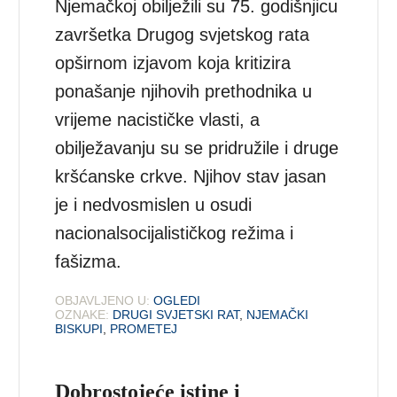
Njemačkoj obilježili su 75. godišnjicu
završetka Drugog svjetskog rata
opširnom izjavom koja kritizira
ponašanje njihovih prethodnika u
vrijeme nacističke vlasti, a
obilježavanju su se pridružile i druge
kršćanske crkve. Njihov stav jasan
je i nedvosmislen u osudi
nacionalsocijalističkog režima i
fašizma.
OBJAVLJENO U:
OGLEDI
OZNAKE:
DRUGI SVJETSKI RAT
,
NJEMAČKI
BISKUPI
,
PROMETEJ
Dobrostojeće istine i