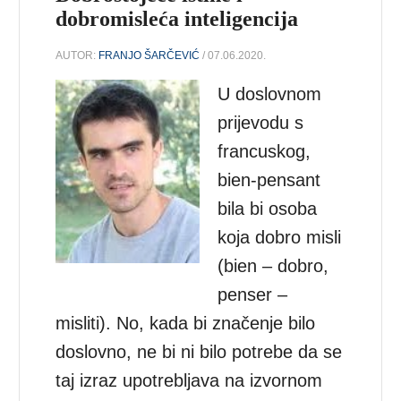
dobromisleća inteligencija
AUTOR:
FRANJO ŠARČEVIĆ
/ 07.06.2020.
U doslovnom
prijevodu s
francuskog,
bien-pensant
bila bi osoba
koja dobro misli
(bien – dobro,
penser –
misliti). No, kada bi značenje bilo
doslovno, ne bi ni bilo potrebe da se
taj izraz upotrebljava na izvornom