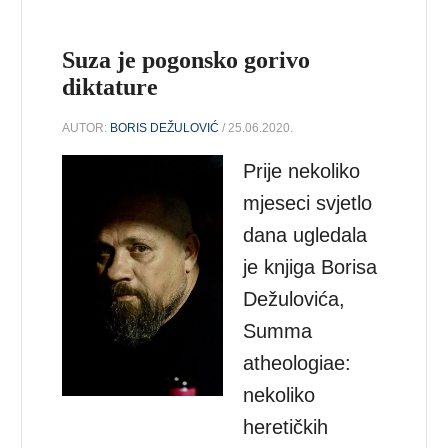
Suza je pogonsko gorivo
diktature
AUTOR:
BORIS DEŽULOVIĆ
/ 25.06.2020.
Prije nekoliko
mjeseci svjetlo
dana ugledala
je knjiga Borisa
Dežulovića,
Summa
atheologiae:
nekoliko
heretičkih