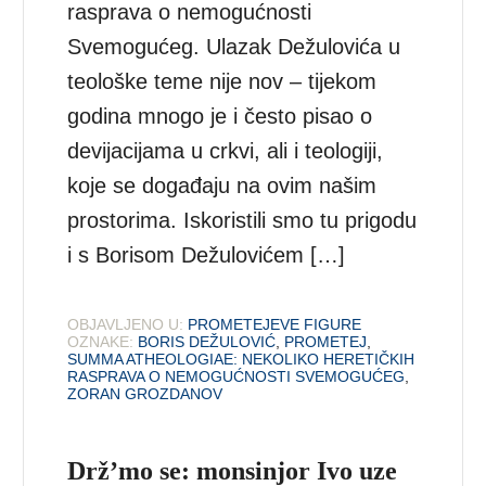
rasprava o nemogućnosti
Svemogućeg. Ulazak Dežulovića u
teološke teme nije nov – tijekom
godina mnogo je i često pisao o
devijacijama u crkvi, ali i teologiji,
koje se događaju na ovim našim
prostorima. Iskoristili smo tu prigodu
i s Borisom Dežulovićem […]
OBJAVLJENO U:
PROMETEJEVE FIGURE
OZNAKE:
BORIS DEŽULOVIĆ
,
PROMETEJ
,
SUMMA ATHEOLOGIAE: NEKOLIKO HERETIČKIH
RASPRAVA O NEMOGUĆNOSTI SVEMOGUĆEG
,
ZORAN GROZDANOV
Drž’mo se: monsinjor Ivo uze