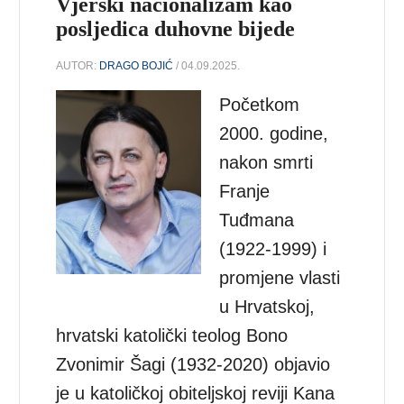
Vjerski nacionalizam kao
posljedica duhovne bijede
AUTOR:
DRAGO BOJIĆ
/ 04.09.2025.
Početkom
2000. godine,
nakon smrti
Franje
Tuđmana
(1922-1999) i
promjene vlasti
u Hrvatskoj,
hrvatski katolički teolog Bono
Zvonimir Šagi (1932-2020) objavio
je u katoličkoj obiteljskoj reviji Kana