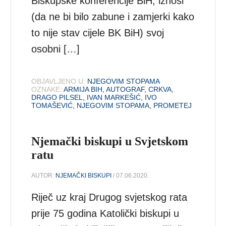
Biskupske konferencije BiH, iznosi
(da ne bi bilo zabune i zamjerki kako
to nije stav cijele BK BiH) svoj
osobni […]
OBJAVLJENO U:
NJEGOVIM STOPAMA
OZNAKE:
ARMIJA BIH
,
AUTOGRAF
,
CRKVA
,
DRAGO PILSEL
,
IVAN MARKEŠIĆ
,
IVO
TOMAŠEVIĆ
,
NJEGOVIM STOPAMA
,
PROMETEJ
Njemački biskupi u Svjetskom
ratu
AUTOR:
NJEMAČKI BISKUPI
/ 07.06.2020.
Riječ uz kraj Drugog svjetskog rata
prije 75 godina Katolički biskupi u