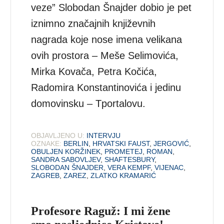
veze” Slobodan Šnajder dobio je pet
iznimno značajnih književnih
nagrada koje nose imena velikana
ovih prostora – Meše Selimovića,
Mirka Kovača, Petra Kočića,
Radomira Konstantinovića i jedinu
domovinsku – Tportalovu.
OBJAVLJENO U:
INTERVJU
OZNAKE:
BERLIN
,
HRVATSKI FAUST
,
JERGOVIĆ
,
OBULJEN KORŽINEK
,
PROMETEJ
,
ROMAN
,
SANDRA SABOVLJEV
,
SHAFTESBURY
,
SLOBODAN ŠNAJDER
,
VERA KEMPF
,
VIJENAC
,
ZAGREB
,
ZAREZ
,
ZLATKO KRAMARIĆ
Profesore Raguž: I mi žene