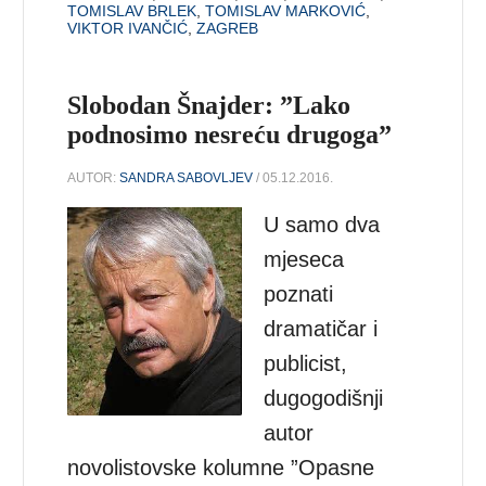
TOMISLAV BRLEK
,
TOMISLAV MARKOVIĆ
,
VIKTOR IVANČIĆ
,
ZAGREB
Slobodan Šnajder: ”Lako
podnosimo nesreću drugoga”
AUTOR:
SANDRA SABOVLJEV
/ 05.12.2016.
U samo dva
mjeseca
poznati
dramatičar i
publicist,
dugogodišnji
autor
novolistovske kolumne ”Opasne