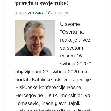
pravdu u svoje ruke!
AUTOR:
IVAN MARKEŠIĆ
/ 09.06.2020.
U svome
”Osvrtu na
reakcije u vezi
sa svetom
misom 16.
svibnja 2020.”
objavljenom 23. svibnja 2020. na
portalu Katoličke tiskovne agencije
Biskupske konferencije Bosne i
Hercegovine – KTA monsinjor Ivo
Tomašević, inače glavni tajnik