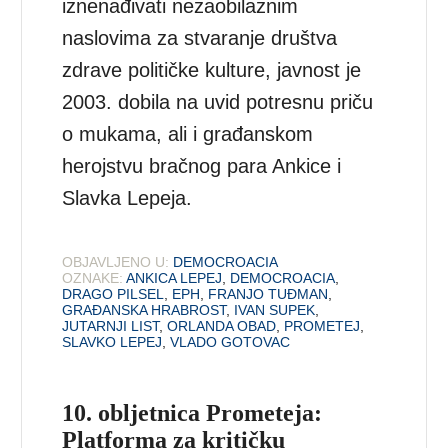
iznenađivati nezaobilaznim
naslovima za stvaranje društva
zdrave političke kulture, javnost je
2003. dobila na uvid potresnu priču
o mukama, ali i građanskom
herojstvu bračnog para Ankice i
Slavka Lepeja.
OBJAVLJENO U:
DEMOCROACIA
OZNAKE:
ANKICA LEPEJ
,
DEMOCROACIA
,
DRAGO PILSEL
,
EPH
,
FRANJO TUĐMAN
,
GRAĐANSKA HRABROST
,
IVAN SUPEK
,
JUTARNJI LIST
,
ORLANDA OBAD
,
PROMETEJ
,
SLAVKO LEPEJ
,
VLADO GOTOVAC
10. obljetnica Prometeja:
Platforma za kritičku