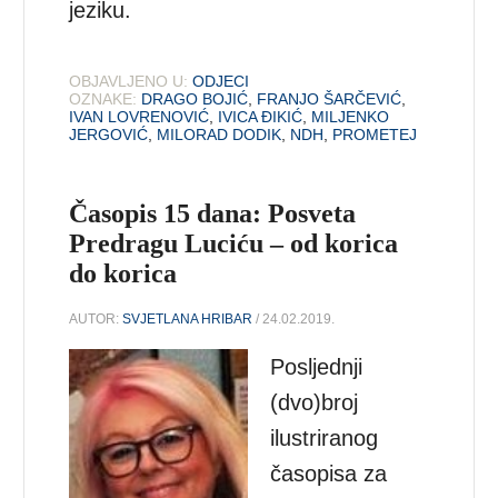
jeziku.
OBJAVLJENO U:
ODJECI
OZNAKE:
DRAGO BOJIĆ
,
FRANJO ŠARČEVIĆ
,
IVAN LOVRENOVIĆ
,
IVICA ĐIKIĆ
,
MILJENKO
JERGOVIĆ
,
MILORAD DODIK
,
NDH
,
PROMETEJ
Časopis 15 dana: Posveta
Predragu Luciću – od korica
do korica
AUTOR:
SVJETLANA HRIBAR
/ 24.02.2019.
Posljednji
(dvo)broj
ilustriranog
časopisa za