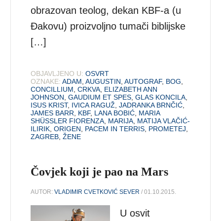
obrazovan teolog, dekan KBF-a (u
Đakovu) proizvoljno tumači biblijske
[…]
OBJAVLJENO U:
OSVRT
OZNAKE:
ADAM
,
AUGUSTIN
,
AUTOGRAF
,
BOG
,
CONCILLIUM
,
CRKVA
,
ELIZABETH ANN
JOHNSON
,
GAUDIUM ET SPES
,
GLAS KONCILA
,
ISUS KRIST
,
IVICA RAGUŽ
,
JADRANKA BRNČIĆ
,
JAMES BARR
,
KBF
,
LANA BOBIĆ
,
MARIA
SHÜSSLER FIORENZA
,
MARIJA
,
MATIJA VLAČIĆ-
ILIRIK
,
ORIGEN
,
PACEM IN TERRIS
,
PROMETEJ
,
ZAGREB
,
ŽENE
Čovjek koji je pao na Mars
AUTOR:
VLADIMIR CVETKOVIĆ SEVER
/ 01.10.2015.
U osvit