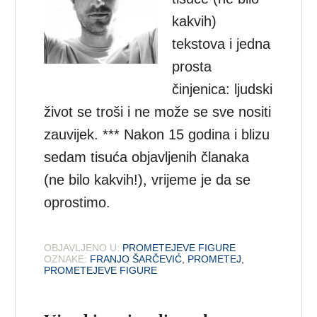
kakvih)
tekstova i jedna
prosta
činjenica: ljudski
život se troši i ne može se sve nositi
zauvijek. *** Nakon 15 godina i blizu
sedam tisuća objavljenih članaka
(ne bilo kakvih!), vrijeme je da se
oprostimo.
OBJAVLJENO U:
PROMETEJEVE FIGURE
OZNAKE:
FRANJO ŠARČEVIĆ
,
PROMETEJ
,
PROMETEJEVE FIGURE