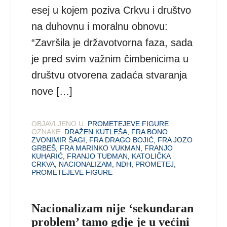
esej u kojem poziva Crkvu i društvo
na duhovnu i moralnu obnovu:
“Završila je državotvorna faza, sada
je pred svim važnim čimbenicima u
društvu otvorena zadaća stvaranja
nove […]
OBJAVLJENO U:
PROMETEJEVE FIGURE
OZNAKE:
DRAŽEN KUTLEŠA
,
FRA BONO
ZVONIMIR ŠAGI
,
FRA DRAGO BOJIĆ
,
FRA JOZO
GRBEŠ
,
FRA MARINKO VUKMAN
,
FRANJO
KUHARIĆ
,
FRANJO TUĐMAN
,
KATOLIČKA
CRKVA
,
NACIONALIZAM
,
NDH
,
PROMETEJ
,
PROMETEJEVE FIGURE
Nacionalizam nije ‘sekundaran
problem’ tamo gdje je u većini