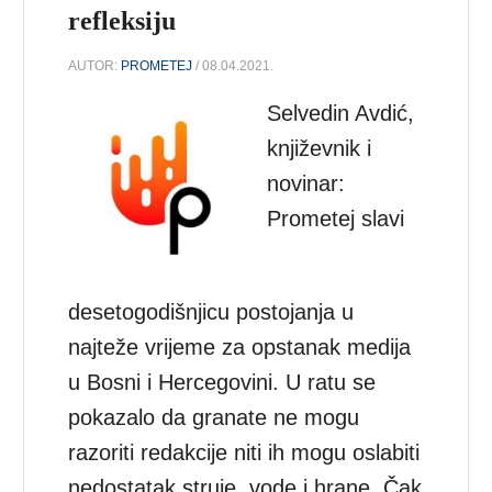
refleksiju
AUTOR:
PROMETEJ
/ 08.04.2021.
Selvedin Avdić,
književnik i
novinar:
Prometej slavi
desetogodišnjicu postojanja u
najteže vrijeme za opstanak medija
u Bosni i Hercegovini. U ratu se
pokazalo da granate ne mogu
razoriti redakcije niti ih mogu oslabiti
nedostatak struje, vode i hrane. Čak