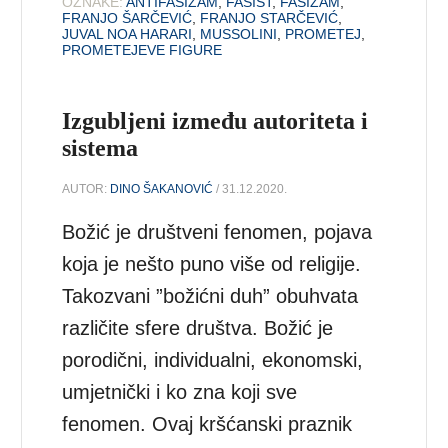
OZNAKE:
ANTIFAŠIZAM
,
FAŠIST
,
FAŠIZAM
,
FRANJO ŠARČEVIĆ
,
FRANJO STARČEVIĆ
,
JUVAL NOA HARARI
,
MUSSOLINI
,
PROMETEJ
,
PROMETEJEVE FIGURE
Izgubljeni između autoriteta i
sistema
AUTOR:
DINO ŠAKANOVIĆ
/ 31.12.2020.
Božić je društveni fenomen, pojava
koja je nešto puno više od religije.
Takozvani ”božićni duh” obuhvata
različite sfere društva. Božić je
porodični, individualni, ekonomski,
umjetnički i ko zna koji sve
fenomen. Ovaj kršćanski praznik