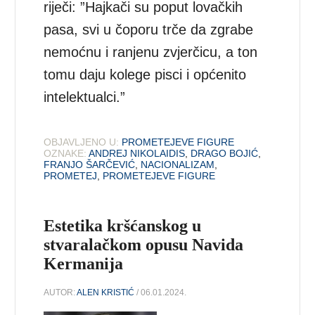
riječi: ”Hajkači su poput lovačkih
pasa, svi u čoporu trče da zgrabe
nemoćnu i ranjenu zvjerčicu, a ton
tomu daju kolege pisci i općenito
intelektualci.”
OBJAVLJENO U:
PROMETEJEVE FIGURE
OZNAKE:
ANDREJ NIKOLAIDIS
,
DRAGO BOJIĆ
,
FRANJO ŠARČEVIĆ
,
NACIONALIZAM
,
PROMETEJ
,
PROMETEJEVE FIGURE
Estetika kršćanskog u
stvaralačkom opusu Navida
Kermanija
AUTOR:
ALEN KRISTIĆ
/ 06.01.2024.