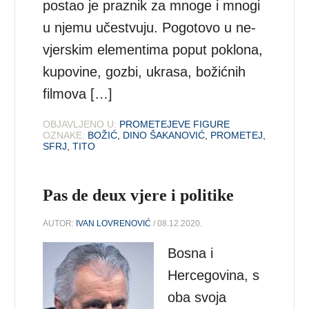
postao je praznik za mnoge i mnogi
u njemu učestvuju. Pogotovo u ne-
vjerskim elementima poput poklona,
kupovine, gozbi, ukrasa, božićnih
filmova […]
OBJAVLJENO U:
PROMETEJEVE FIGURE
OZNAKE:
BOŽIĆ
,
DINO ŠAKANOVIĆ
,
PROMETEJ
,
SFRJ
,
TITO
Pas de deux vjere i politike
AUTOR:
IVAN LOVRENOVIĆ
/ 08.12.2020.
Bosna i
Hercegovina, s
oba svoja