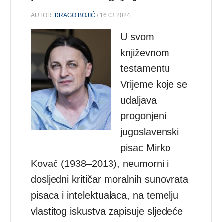
AUTOR:
DRAGO BOJIĆ
/ 16.03.2024.
U svom
književnom
testamentu
Vrijeme koje se
udaljava
progonjeni
jugoslavenski
pisac Mirko
Kovač (1938–2013), neumorni i
dosljedni kritičar moralnih sunovrata
pisaca i intelektualaca, na temelju
vlastitog iskustva zapisuje sljedeće