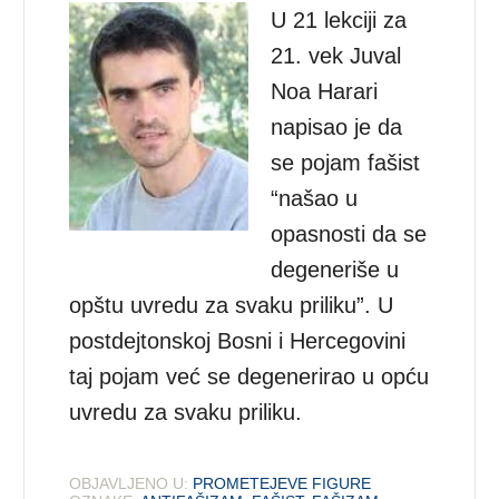
U 21 lekciji za
21. vek Juval
Noa Harari
napisao je da
se pojam fašist
“našao u
opasnosti da se
degeneriše u
opštu uvredu za svaku priliku”. U
postdejtonskoj Bosni i Hercegovini
taj pojam već se degenerirao u opću
uvredu za svaku priliku.
OBJAVLJENO U:
PROMETEJEVE FIGURE