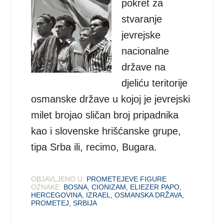
pokret za
stvaranje
jevrejske
nacionalne
države na
djeliću teritorije
osmanske države u kojoj je jevrejski
milet brojao sličan broj pripadnika
kao i slovenske hrišćanske grupe,
tipa Srba ili, recimo, Bugara.
OBJAVLJENO U:
PROMETEJEVE FIGURE
OZNAKE:
BOSNA
,
CIONIZAM
,
ELIEZER PAPO
,
HERCEGOVINA
,
IZRAEL
,
OSMANSKA DRŽAVA
,
PROMETEJ
,
SRBIJA