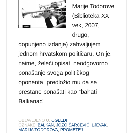
Marije Todorove
(Biblioteka XX
vek, 2007,
drugo,
dopunjeno izdanje) zahvaljujem
jednom hrvatskom političaru. On je,
naime, želeći opisati neodgovorno
ponašanje svoga političkog
oponenta, predložio mu da se
prestane ponašati kao ”bahati
Balkanac”.
OBJAVLJENO U:
OGLEDI
OZNAKE:
BALKAN
,
JOZO ŠARČEVIĆ
,
LJEVAK
,
MARIJA TODOROVA
,
PROMETEJ