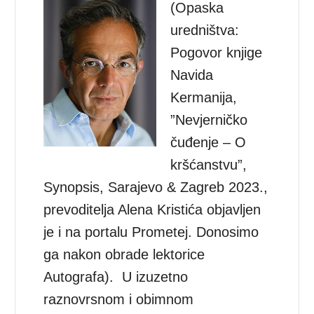
(Opaska
uredništva:
Pogovor knjige
Navida
Kermanija,
”Nevjerničko
čuđenje – O
kršćanstvu”,
Synopsis, Sarajevo & Zagreb 2023.,
prevoditelja Alena Kristića objavljen
je i na portalu Prometej. Donosimo
ga nakon obrade lektorice
Autografa). U izuzetno
raznovrsnom i obimnom