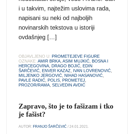
i u takvim, najtežim uslovima rada,
napisani su neki od najboljih
novinarskih tekstova u istoriji
ovdašnjeg […]
OBJAVLJENO U:
PROMETEJEVE FIGURE
OZNAKE:
AMIR BRKA
,
ASIM MUJKIĆ
,
BOSNA I
HERCEGOVINA
,
DRAGO BOJIĆ
,
EDIN
ŠARČEVIĆ
,
ENVER KAZAZ
,
IVAN LOVRENOVIĆ
,
MILJENKO JERGOVIĆ
,
NIHAD HASANOVIĆ
,
PAVLE RADIĆ
,
POLIS
,
PROMETEJ
,
PROZOR/RAMA
,
SELVEDIN AVDIĆ
Zapravo, što je to fašizam i tko
je fašist?
AUTOR:
FRANJO ŠARČEVIĆ
/ 24.01.2021.