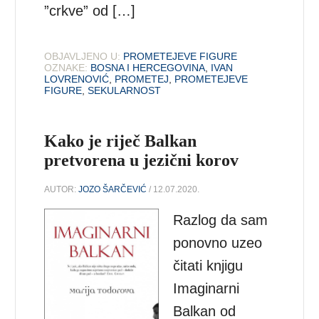
”crkve” od […]
OBJAVLJENO U:
PROMETEJEVE FIGURE
OZNAKE:
BOSNA I HERCEGOVINA
,
IVAN
LOVRENOVIĆ
,
PROMETEJ
,
PROMETEJEVE
FIGURE
,
SEKULARNOST
Kako je riječ Balkan
pretvorena u jezični korov
AUTOR:
JOZO ŠARČEVIĆ
/ 12.07.2020.
Razlog da sam
ponovno uzeo
čitati knjigu
Imaginarni
Balkan od