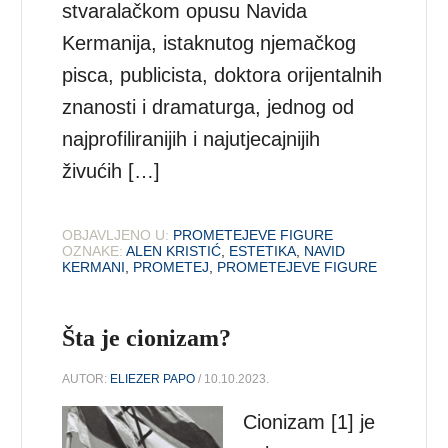
stvaralačkom opusu Navida
Kermanija, istaknutog njemačkog
pisca, publicista, doktora orijentalnih
znanosti i dramaturga, jednog od
najprofiliranijih i najutjecajnijih
živućih […]
OBJAVLJENO U:
PROMETEJEVE FIGURE
OZNAKE:
ALEN KRISTIĆ
,
ESTETIKA
,
NAVID
KERMANI
,
PROMETEJ
,
PROMETEJEVE FIGURE
Šta je cionizam?
AUTOR:
ELIEZER PAPO
/ 10.10.2023.
Cionizam [1] je