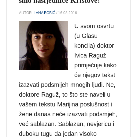
smo nasljednice Kristove!
AUTOR:
LANA BOBIĆ
/ 16.08.2016.
U svom osvrtu
(u Glasu
koncila) doktor
Ivica Raguž
primjećuje kako
će njegov tekst
izazvati podsmijeh mnogih ljudi. Ne,
doktore Raguž, to što ste naveli u
vašem tekstu Marijina poslušnost i
žene danas neće izazvati podsmjeh,
već sablazan. Sablazan, nevjericu i
duboku tugu da jedan visoko