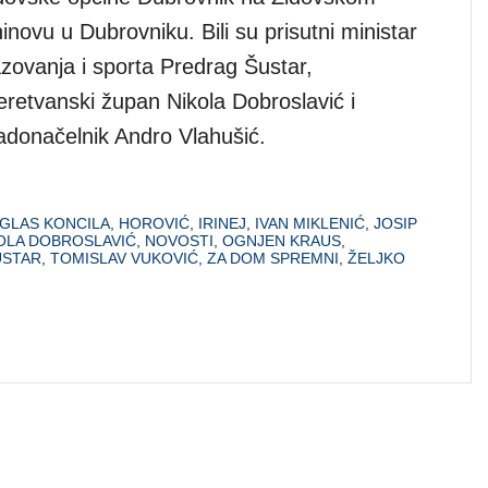
inovu u Dubrovniku. Bili su prisutni ministar
azovanja i sporta Predrag Šustar,
retvanski župan Nikola Dobroslavić i
adonačelnik Andro Vlahušić.
GLAS KONCILA
,
HOROVIĆ
,
IRINEJ
,
IVAN MIKLENIĆ
,
JOSIP
OLA DOBROSLAVIĆ
,
NOVOSTI
,
OGNJEN KRAUS
,
USTAR
,
TOMISLAV VUKOVIĆ
,
ZA DOM SPREMNI
,
ŽELJKO