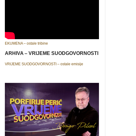
EKUMENA – ostale tribine
ARHIVA – VRIJEME SUODGOVORNOSTI
VRIJEME SUODGOVORNOSTI – ostale emisije