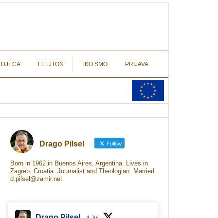
autograf.hr
novinarstvo s potpisom
 DJECA
FELJTON
TKO SMO
PRIJAVA
Drago Pilsel
Follow
Born in 1962 in Buenos Aires, Argentina. Lives in
Zagreb, Croatia. Journalist and Theologian. Married.
d.pilsel@zamir.net
Drago Pilsel