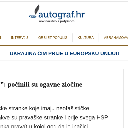
I
INTERVJU
ORBI ET POPULIS
KULTURA
ABRAHAMOVA
UKRAJINA ČIM PRIJE U EUROPSKU UNIJU!!
”: počinili su ogavne zločine
čke stranke koje imaju neofašističke
akve su pravaške stranke i prije svega HSP
nka prava) u kojoj god da je inačici