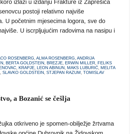
skoro izlazi u izdanju Frakture iz Zaprešića
enovcu postoji relativno najviše
a. U početnim mjesecima logora, sve do
najviše. U iscrpljujućim radovima na nasipu i
ACO ROSENBERG
,
ALMA ROSENBERG
,
ANDRIJA
IN
,
BERTA GOLDSTEIN
,
BREZJE
,
ERWIN MILLER
,
FELIKS
ENOVAC
,
KRAPJE
,
LEON ABINUN
,
MAKS LUBURIĆ
,
MELITA
,
SLAVKO GOLDSTEIN
,
STJEPAN RAZUM
,
TOMISLAV
vo, a Bozanić se češlja
žujka otkriveno je spomen-obilježje žrtvama
dovske općine Dubrovnik na Židovskom