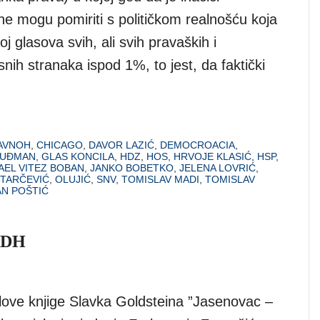
e mogu pomiriti s političkom realnošću koja
oj glasova svih, ali svih pravaških i
ih stranaka ispod 1%, to jest, da faktički
AVNOH
,
CHICAGO
,
DAVOR LAZIĆ
,
DEMOCROACIA
,
TUĐMAN
,
GLAS KONCILA
,
HDZ
,
HOS
,
HRVOJE KLASIĆ
,
HSP
,
FAEL VITEZ BOBAN
,
JANKO BOBETKO
,
JELENA LOVRIĆ
,
STARČEVIĆ
,
OLUJIĆ
,
SNV
,
TOMISLAV MADI
,
TOMISLAV
N POŠTIĆ
 NDH
love knjige Slavka Goldsteina ”Jasenovac –