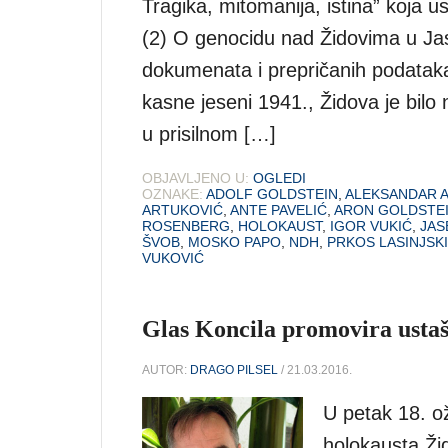
Tragika, mitomanija, istina” koja u
(2) O genocidu nad Židovima u Jas
dokumenata i prepričanih podatak
kasne jeseni 1941., Židova je bilo 
u prisilnom […]
OBJAVLJENO U:
OGLEDI
OZNAKE:
ADOLF GOLDSTEIN
,
ALEKSANDAR 
ARTUKOVIĆ
,
ANTE PAVELIĆ
,
ARON GOLDSTE
ROSENBERG
,
HOLOKAUST
,
IGOR VUKIĆ
,
JAS
ŠVOB
,
MOSKO PAPO
,
NDH
,
PRKOS LASINJSKI
VUKOVIĆ
Glas Koncila promovira ustašt
AUTOR:
DRAGO PILSEL
/ 21.03.2016.
U petak 18. o
holokausta Ži