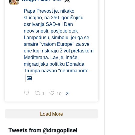
4 Jul
Papa Prevost je, nikako
slučajno, na 250. godišnjicu
osnivanja SAD-a i Dan
neovisnosti, posjetio otok
Lampedusu, simbolu, jer ga se
smatra "vratom Europe" za sve
one koji riskiraju život prelaskom
Mediterana. Lav je, inače,
migracijsku politiku Donalda
Trumpa nazvao "nehumanom".
1
10
X
Load More