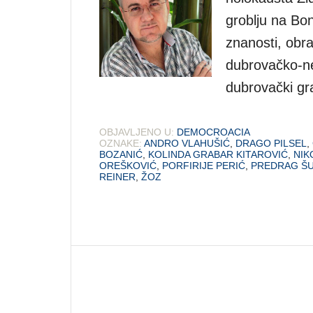
groblju na Bon
znanosti, obr
dubrovačko-ne
dubrovački gr
OBJAVLJENO U:
DEMOCROACIA
OZNAKE:
ANDRO VLAHUŠIĆ
,
DRAGO PILSEL
,
BOZANIĆ
,
KOLINDA GRABAR KITAROVIĆ
,
NIK
OREŠKOVIĆ
,
PORFIRIJE PERIĆ
,
PREDRAG Š
REINER
,
ŽOZ