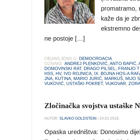
promatramo, n
kaže da je zbr
ekstremno desn
ne postoje […]
OBJAVLJENO U:
DEMOCROACIA
OZNAKE:
ANDREJ PLENKOVIĆ
,
ANTO ĐAPIĆ
,
DOMOVINSKI RAT
,
DRAGO PILSEL
,
FRANJO 
HSS
,
HV
,
IVO ROJNICA
,
IX. BOJNA HOS-A RA
JNA
,
KUTINA
,
MARIO JURIĆ
,
MARKUŠ
,
MIJO 
VUKOVIĆ
,
USTAŠKI POKRET
,
VUKOVAR
,
ZORA
Zločinačka svojstva ustaške
AUTOR:
SLAVKO GOLDSTEIN
/ 24.03.2016.
Opaska uredništva: Donosimo dije