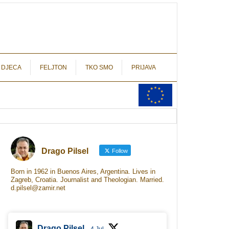
autograf.hr
novinarstvo s potpisom
 DJECA
FELJTON
TKO SMO
PRIJAVA
Drago Pilsel
Follow
Born in 1962 in Buenos Aires, Argentina. Lives in
Zagreb, Croatia. Journalist and Theologian. Married.
d.pilsel@zamir.net
Drago Pilsel