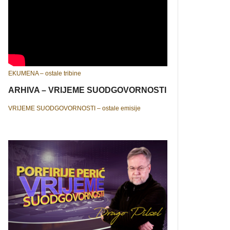
EKUMENA – ostale tribine
ARHIVA – VRIJEME SUODGOVORNOSTI
VRIJEME SUODGOVORNOSTI – ostale emisije