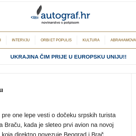
I
INTERVJU
ORBI ET POPULIS
KULTURA
ABRAHAMOVA
UKRAJINA ČIM PRIJE U EUROPSKU UNIJU!!
u
pre one lepe vesti o dočeku srpskih turista
 Braču, kada je sleteo prvi avion na novoj
ji koja direktno povezuje Beograd i Brač,