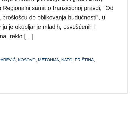
 Regionalni samit o tranzicionoj pravdi, ”Od
prošlošću do oblikovanja budućnosti”, u
anju je okupljanje mladih, osvešćenih i
na, reklo […]
DAREVIĆ
,
KOSOVO
,
METOHIJA
,
NATO
,
PRIŠTINA
,
N