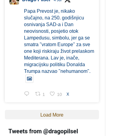
4 Jul
Papa Prevost je, nikako
slučajno, na 250. godišnjicu
osnivanja SAD-a i Dan
neovisnosti, posjetio otok
Lampedusu, simbolu, jer ga se
smatra "vratom Europe" za sve
one koji riskiraju život prelaskom
Mediterana. Lav je, inače,
migracijsku politiku Donalda
Trumpa nazvao "nehumanom".
1
10
X
Load More