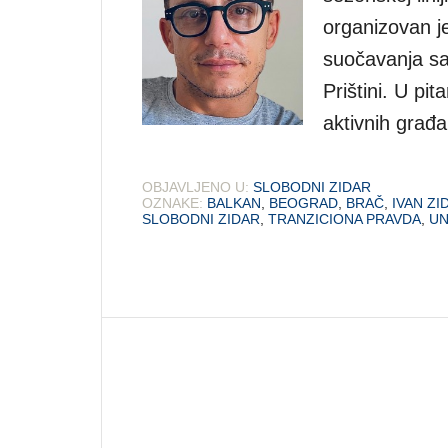
organizovan je
suočavanja sa 
Prištini. U pit
aktivnih građa
OBJAVLJENO U:
SLOBODNI ZIDAR
OZNAKE:
BALKAN
,
BEOGRAD
,
BRAČ
,
IVAN ZI
SLOBODNI ZIDAR
,
TRANZICIONA PRAVDA
,
U