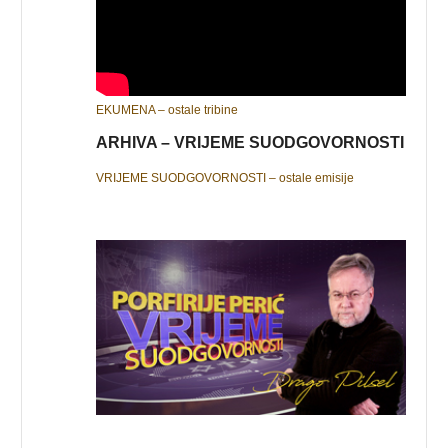
EKUMENA – ostale tribine
ARHIVA – VRIJEME SUODGOVORNOSTI
VRIJEME SUODGOVORNOSTI – ostale emisije