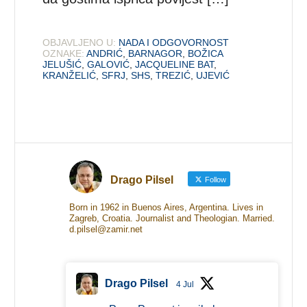
OBJAVLJENO U:
NADA I ODGOVORNOST
OZNAKE:
ANDRIĆ
,
BARNAGOR
,
BOŽICA
JELUŠIĆ
,
GALOVIĆ
,
JACQUELINE BAT
,
KRANŽELIĆ
,
SFRJ
,
SHS
,
TREZIĆ
,
UJEVIĆ
Drago Pilsel
Follow
Born in 1962 in Buenos Aires, Argentina. Lives in
Zagreb, Croatia. Journalist and Theologian. Married.
d.pilsel@zamir.net
Drago Pilsel
4 Jul