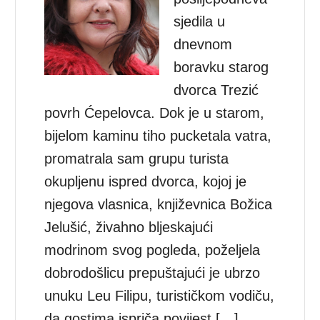
sjedila u
dnevnom
boravku starog
dvorca Trezić
povrh Ćepelovca. Dok je u starom,
bijelom kaminu tiho pucketala vatra,
promatrala sam grupu turista
okupljenu ispred dvorca, kojoj je
njegova vlasnica, književnica Božica
Jelušić, živahno bljeskajući
modrinom svog pogleda, poželjela
dobrodošlicu prepuštajući je ubrzo
unuku Leu Filipu, turističkom vodiču,
da gostima ispriča povijest […]