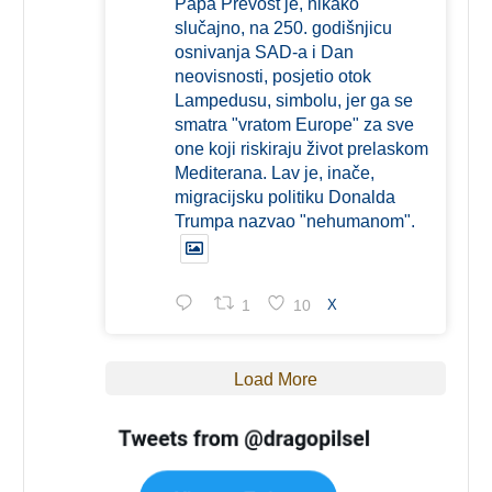
Papa Prevost je, nikako
slučajno, na 250. godišnjicu
osnivanja SAD-a i Dan
neovisnosti, posjetio otok
Lampedusu, simbolu, jer ga se
smatra "vratom Europe" za sve
one koji riskiraju život prelaskom
Mediterana. Lav je, inače,
migracijsku politiku Donalda
Trumpa nazvao "nehumanom".
1
10
X
Load More