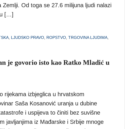
 Zemlji. Od toga se 27.6 milijuna ljudi nalazi
u […]
TSKA
,
LJUDSKO PRAVO
,
ROPSTVO
,
TRGOVINA LJUDIMA
,
n je govorio isto kao Ratko Mladić u
 o rijekama izbjeglica u hrvatskom
ovinar Saša Kosanović uranja u dubine
tastrofe i uspijeva to činiti bez suvišne
im javljanjima iz Mađarske i Srbije mnoge