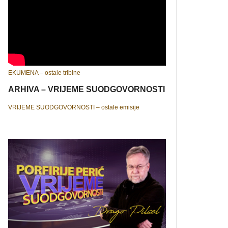
EKUMENA – ostale tribine
ARHIVA – VRIJEME SUODGOVORNOSTI
VRIJEME SUODGOVORNOSTI – ostale emisije