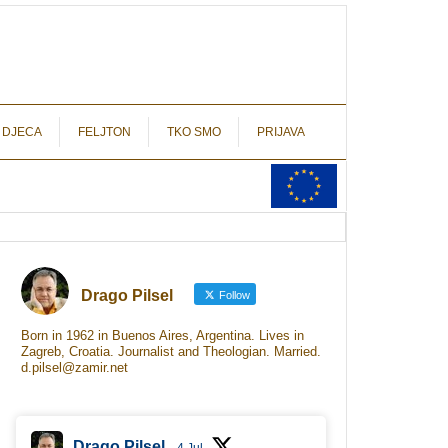
autograf.hr
novinarstvo s potpisom
 DJECA
FELJTON
TKO SMO
PRIJAVA
Drago Pilsel
Follow
Born in 1962 in Buenos Aires, Argentina. Lives in
Zagreb, Croatia. Journalist and Theologian. Married.
d.pilsel@zamir.net
Drago Pilsel