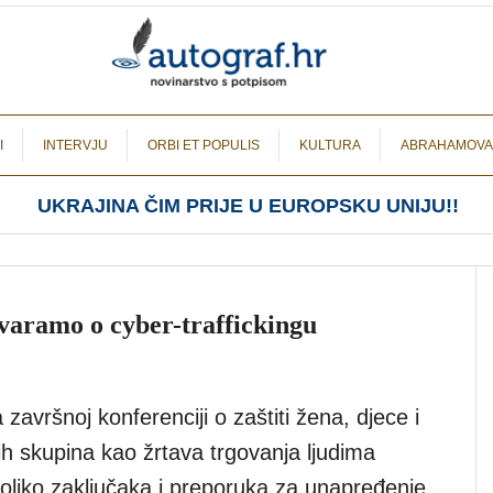
I
INTERVJU
ORBI ET POPULIS
KULTURA
ABRAHAMOVA
UKRAJINA ČIM PRIJE U EUROPSKU UNIJU!!
ovaramo o cyber-traffickingu
završnoj konferenciji o zaštiti žena, djece i
ih skupina kao žrtava trgovanja ljudima
liko zaključaka i preporuka za unapređenje