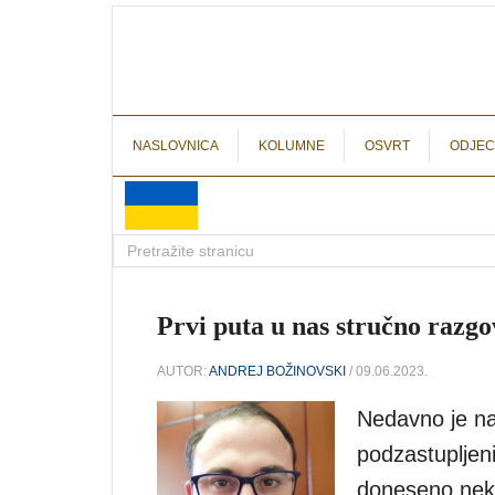
NASLOVNICA
KOLUMNE
OSVRT
ODJEC
Prvi puta u nas stručno razg
AUTOR:
ANDREJ BOŽINOVSKI
/ 09.06.2023.
Nedavno je na 
podzastupljen
doneseno neko