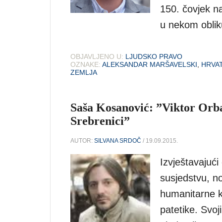
150. čovjek na
u nekom oblik
OBJAVLJENO U:
LJUDSKO PRAVO
OZNAKE:
ALEKSANDAR MARŠAVELSKI
,
HRVA
ZEMLJA
Saša Kosanović: ”Viktor Orba
Srebrenici”
AUTOR:
SILVANA SRDOČ
/ 19.09.2015.
Izvještavajući
susjedstvu, n
humanitarne ka
patetike. Svoj