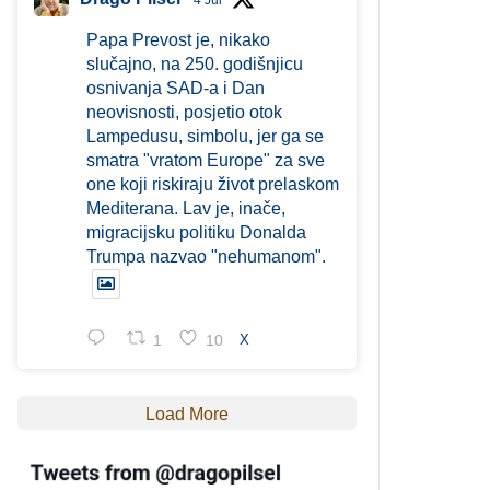
4 Jul
Papa Prevost je, nikako
slučajno, na 250. godišnjicu
osnivanja SAD-a i Dan
neovisnosti, posjetio otok
Lampedusu, simbolu, jer ga se
smatra "vratom Europe" za sve
one koji riskiraju život prelaskom
Mediterana. Lav je, inače,
migracijsku politiku Donalda
Trumpa nazvao "nehumanom".
1
10
X
Load More