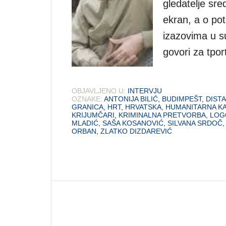
gledatelje sr
ekran, a o po
izazovima u s
govori za tport
OBJAVLJENO U:
INTERVJU
OZNAKE:
ANTONIJA BILIĆ
,
BUDIMPEŠT
,
DIST
GRANICA
,
HRT
,
HRVATSKA
,
HUMANITARNA K
KRIJUMČARI
,
KRIMINALNA PRETVORBA
,
LOG
MLADIĆ
,
SAŠA KOSANOVIĆ
,
SILVANA SRDOČ
ORBAN
,
ZLATKO DIZDAREVIĆ