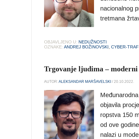
nacionalnog pr
tretmana žrtav
OBJAVLJENO U:
NEDUŽNOSTI
OZNAKE:
ANDREJ BOŽINOVSKI
,
CYBER-TRAF
Trgovanje ljudima – moderni
AUTOR:
ALEKSANDAR MARŠAVELSKI
/ 20.10.2022.
Međunarodna o
objavila procj
ropstva 150 m
od ove godine
nalazi u moder