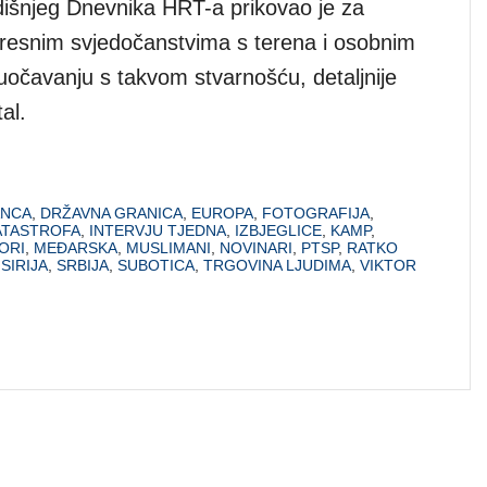
edišnjeg Dnevnika HRT-a prikovao je za
tresnim svjedočanstvima s terena i osobnim
uočavanju s takvom stvarnošću, detaljnije
al.
ANCA
,
DRŽAVNA GRANICA
,
EUROPA
,
FOTOGRAFIJA
,
ATASTROFA
,
INTERVJU TJEDNA
,
IZBJEGLICE
,
KAMP
,
ORI
,
MEĐARSKA
,
MUSLIMANI
,
NOVINARI
,
PTSP
,
RATKO
,
SIRIJA
,
SRBIJA
,
SUBOTICA
,
TRGOVINA LJUDIMA
,
VIKTOR