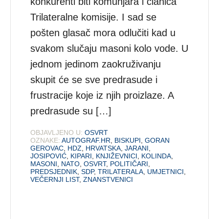
konkurenti biti komunjara i članica
Trilateralne komisije. I sad se
pošten glasač mora odlučiti kad u
svakom slučaju masoni kolo vode. U
jednom jedinom zaokruživanju
skupit će se sve predrasude i
frustracije koje iz njih proizlaze. A
predrasude su […]
OBJAVLJENO U:
OSVRT
OZNAKE:
AUTOGRAF.HR
,
BISKUPI
,
GORAN
GEROVAC
,
HDZ
,
HRVATSKA
,
JARANI
,
JOSIPOVIĆ
,
KIPARI
,
KNJIŽEVNICI
,
KOLINDA
,
MASONI
,
NATO
,
OSVRT
,
POLITIČARI
,
PREDSJEDNIK
,
SDP
,
TRILATERALA
,
UMJETNICI
,
VEČERNJI LIST
,
ZNANSTVENICI