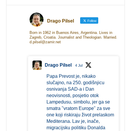
Drago Pilsel
Follow
Born in 1962 in Buenos Aires, Argentina. Lives in
Zagreb, Croatia. Journalist and Theologian. Married.
d.pilsel@zamir.net
Drago Pilsel
4 Jul
Papa Prevost je, nikako
slučajno, na 250. godišnjicu
osnivanja SAD-a i Dan
neovisnosti, posjetio otok
Lampedusu, simbolu, jer ga se
smatra "vratom Europe" za sve
one koji riskiraju život prelaskom
Mediterana. Lav je, inače,
migracijsku politiku Donalda