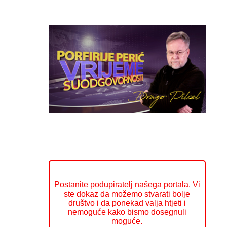
Postanite podupiratelj našega portala. Vi
ste dokaz da možemo stvarati bolje
društvo i da ponekad valja htjeti i
nemoguće kako bismo dosegnuli
moguće.