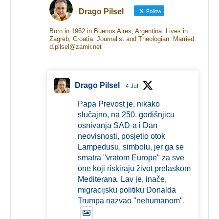
Drago Pilsel
Follow
Born in 1962 in Buenos Aires, Argentina. Lives in
Zagreb, Croatia. Journalist and Theologian. Married.
d.pilsel@zamir.net
Drago Pilsel
4 Jul
Papa Prevost je, nikako
slučajno, na 250. godišnjicu
osnivanja SAD-a i Dan
neovisnosti, posjetio otok
Lampedusu, simbolu, jer ga se
smatra "vratom Europe" za sve
one koji riskiraju život prelaskom
Mediterana. Lav je, inače,
migracijsku politiku Donalda
Trumpa nazvao "nehumanom".