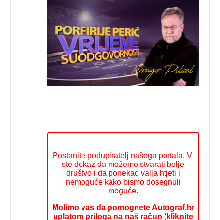
Postanite podupiratelj našega portala. Vi
ste dokaz da možemo stvarati bolje
društvo i da ponekad valja htjeti i
nemoguće kako bismo dosegnuli
moguće.
Molimo vas da pomognete Autograf.hr
uplatom priloga na naš račun (kliknite