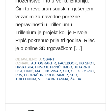
inozemstvo, i to u Veliku Britaniju.
Čini to revoltiran sudskim rješenjem
vezanim za navodne porezne
nepravilnosti u Trilleniumu.
Trillenium je projekt koji je Hrvoje
Prpić pokrenuo prije tri godina. Riječ
je o online 3D trgovačkom […]
OBJAVLJENO U:
OSVRT
OZNAKE:
AUTOGRAF.HR
,
FACEBOOK
,
HG SPOT
,
HRVATSKA
,
HRVOJE PRPIĆ
,
JMBG
,
JUTARNJI
LIST
,
LINIĆ
,
MAIL
,
NOVINAR
,
OIB
,
OLEG
,
OSVRT
,
PDV
,
PEORAČUN
,
PROGRAMER
,
SUD
,
TRILLENIUM
,
VELIKA BRITANIJA
,
ŽALBA