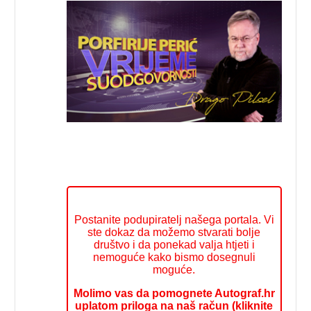
Postanite podupiratelj našega portala. Vi
ste dokaz da možemo stvarati bolje
društvo i da ponekad valja htjeti i
nemoguće kako bismo dosegnuli
moguće.
Molimo vas da pomognete Autograf.hr
uplatom priloga na naš račun (kliknite