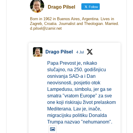
Drago Pilsel
Follow
Born in 1962 in Buenos Aires, Argentina. Lives in
Zagreb, Croatia. Journalist and Theologian. Married.
d.pilsel@zamir.net
Drago Pilsel
4 Jul
Papa Prevost je, nikako
slučajno, na 250. godišnjicu
osnivanja SAD-a i Dan
neovisnosti, posjetio otok
Lampedusu, simbolu, jer ga se
smatra "vratom Europe" za sve
one koji riskiraju život prelaskom
Mediterana. Lav je, inače,
migracijsku politiku Donalda
Trumpa nazvao "nehumanom".