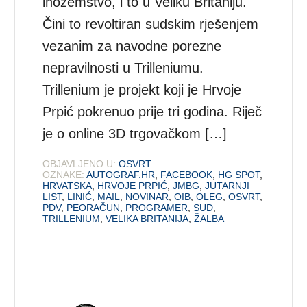
inozemstvo, i to u Veliku Britaniju.
Čini to revoltiran sudskim rješenjem
vezanim za navodne porezne
nepravilnosti u Trilleniumu.
Trillenium je projekt koji je Hrvoje
Prpić pokrenuo prije tri godina. Riječ
je o online 3D trgovačkom […]
OBJAVLJENO U:
OSVRT
OZNAKE:
AUTOGRAF.HR
,
FACEBOOK
,
HG SPOT
,
HRVATSKA
,
HRVOJE PRPIĆ
,
JMBG
,
JUTARNJI
LIST
,
LINIĆ
,
MAIL
,
NOVINAR
,
OIB
,
OLEG
,
OSVRT
,
PDV
,
PEORAČUN
,
PROGRAMER
,
SUD
,
TRILLENIUM
,
VELIKA BRITANIJA
,
ŽALBA