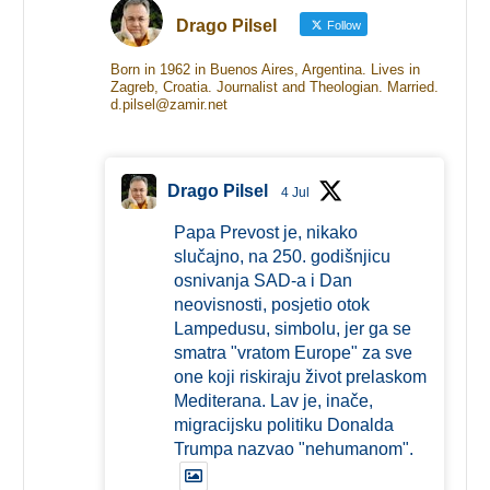
Drago Pilsel
Follow
Born in 1962 in Buenos Aires, Argentina. Lives in
Zagreb, Croatia. Journalist and Theologian. Married.
d.pilsel@zamir.net
Drago Pilsel
4 Jul
Papa Prevost je, nikako
slučajno, na 250. godišnjicu
osnivanja SAD-a i Dan
neovisnosti, posjetio otok
Lampedusu, simbolu, jer ga se
smatra "vratom Europe" za sve
one koji riskiraju život prelaskom
Mediterana. Lav je, inače,
migracijsku politiku Donalda
Trumpa nazvao "nehumanom".