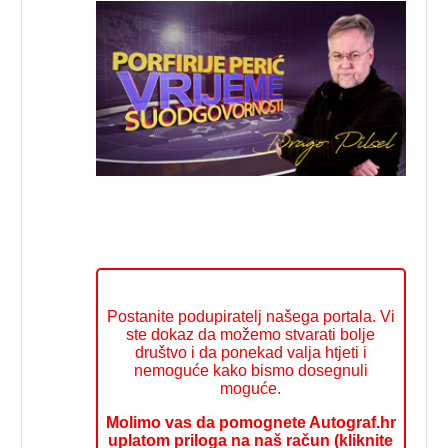
Postanite podupiratelj našega portala. Vi
ste dokaz da možemo stvarati bolje
društvo i da ponekad valja htjeti i
nemoguće kako bismo dosegnuli
moguće.
Molimo vas da pomognete Autograf.hr
uplatom priloga na naš račun (kliknite