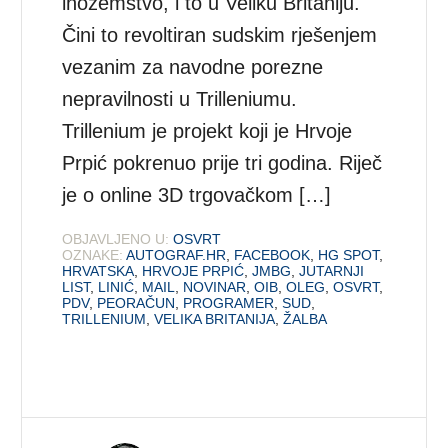
inozemstvo, i to u Veliku Britaniju.
Čini to revoltiran sudskim rješenjem
vezanim za navodne porezne
nepravilnosti u Trilleniumu.
Trillenium je projekt koji je Hrvoje
Prpić pokrenuo prije tri godina. Riječ
je o online 3D trgovačkom […]
OBJAVLJENO U:
OSVRT
OZNAKE:
AUTOGRAF.HR
,
FACEBOOK
,
HG SPOT
,
HRVATSKA
,
HRVOJE PRPIĆ
,
JMBG
,
JUTARNJI
LIST
,
LINIĆ
,
MAIL
,
NOVINAR
,
OIB
,
OLEG
,
OSVRT
,
PDV
,
PEORAČUN
,
PROGRAMER
,
SUD
,
TRILLENIUM
,
VELIKA BRITANIJA
,
ŽALBA